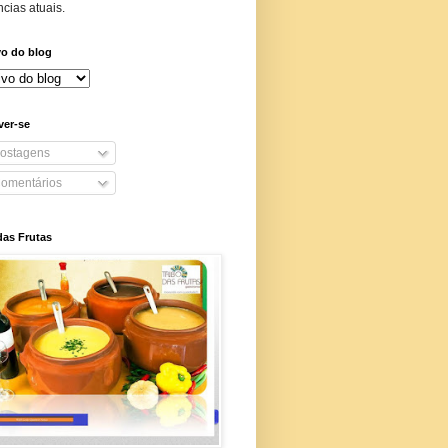
cias atuais.
vo do blog
ver-se
ostagens
omentários
das Frutas