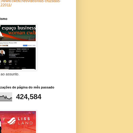
p://www.cwbtv.net/video/vias-cruzadas-
122011/
lismo
 ao assunto.
lizações de página do mês passado
424,584