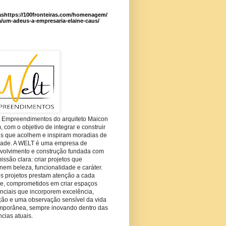
ashttps://100fronteiras.com/homenagem/
a/um-adeus-a-empresaria-elaine-caus/
t Empreendimentos do arquiteto Maicon
com o objetivo de integrar e construir
es que acolhem e inspiram moradias de
dade. A WELT é uma empresa de
volvimento e construção fundada com
ssão clara: criar projetos que
em beleza, funcionalidade e caráter.
s projetos prestam atenção a cada
he, comprometidos em criar espaços
nciais que incorporem excelência,
ção e uma observação sensível da vida
mporânea, sempre inovando dentro das
cias atuais.