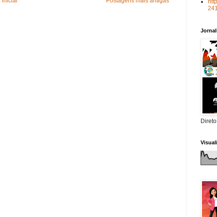
inicial
Postagens mais antigas
htt
24
Jorna
Direto
Visua