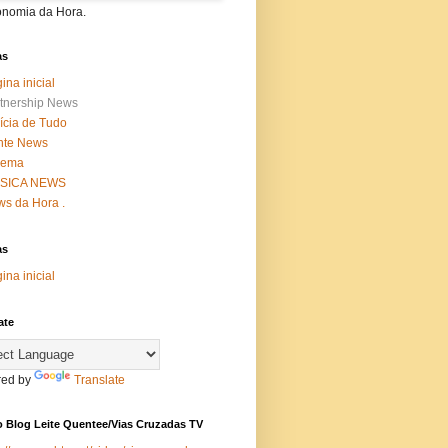
onomia da Hora.
as
ina inicial
tnership News
ícia de Tudo
nte News
nema
SICA NEWS
s da Hora .
as
ina inicial
ate
ed by
Translate
 Blog Leite Quentee/Vias Cruzadas TV