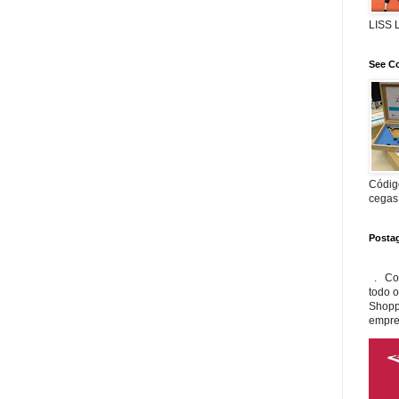
LISS
See Co
Código
cegas
Posta
. Con
todo 
Shopp
empre