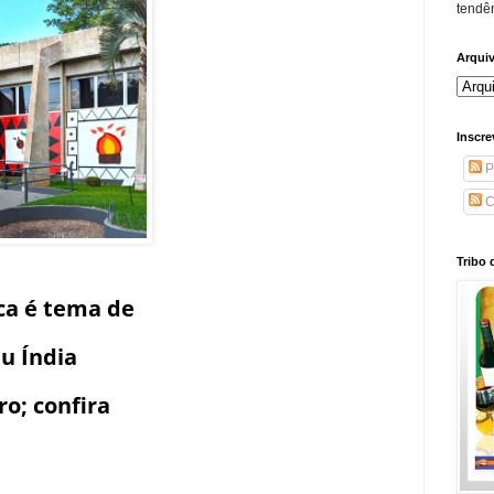
tendên
Arqui
Inscre
P
C
Tribo 
ca é tema de
u Índia
o; confira