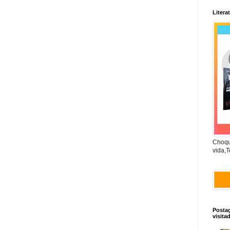
Litera
Choqu
vida,T
Posta
visita