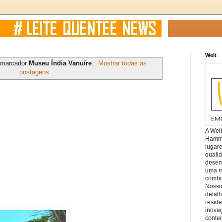
Welt
 marcador
Museu Índia Vanuíre
.
Mostrar todas as
postagens
A Wel
Hamm, 
lugar
quali
desen
uma mi
combin
Nosso
detal
reside
inova
conte