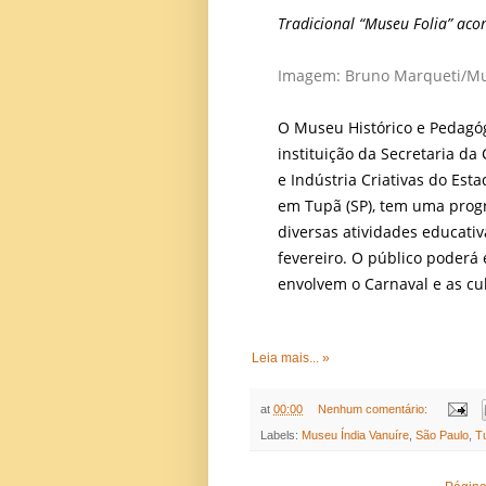
Tradicional “Museu Folia” aco
Imagem: Bruno Marqueti/Mu
O Museu Histórico e Pedagóg
instituição da Secretaria da
e Indústria Criativas do Est
em Tupã (SP), tem uma pro
diversas atividades educativ
fevereiro. O público poderá
envolvem o Carnaval e as cu
Leia mais... »
at
00:00
Nenhum comentário:
Labels:
Museu Índia Vanuíre
,
São Paulo
,
T