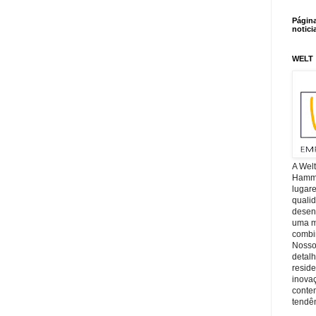
Págin
notici
WELT
A Wel
Hamm, 
lugar
quali
desen
uma mi
combin
Nosso
detal
reside
inova
conte
tendên