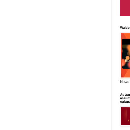
Waldo
News 
As atu
assunt
cultur