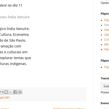
Gastr
ntece no dia 11
Págin
seu Índia Vanuíre
Pág
Par
ico Índia Vanuíre,
Del
 Cultura, Economia
Ge
ado de São Paulo,
Ci
MU
gramação com
New
as e culturais em
 explorar temas que
Págin
lturas indígenas.
Pág
Transl
Power
upã (SP)
Evento