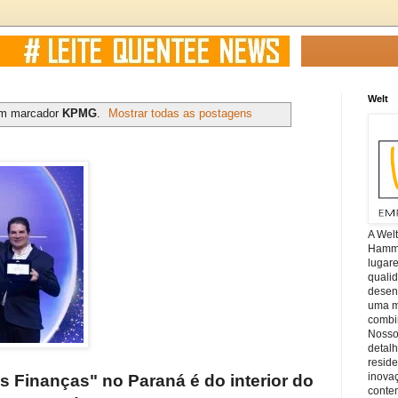
Welt
om marcador
KPMG
.
Mostrar todas as postagens
A Wel
Hamm, 
lugar
quali
desen
uma mi
combin
Nosso
detal
reside
inova
 Finanças" no Paraná é do interior do
conte