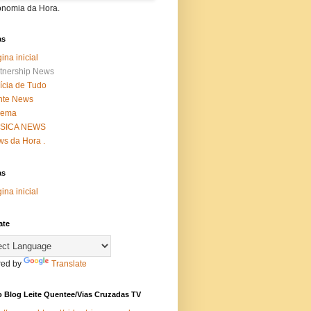
onomia da Hora.
as
ina inicial
tnership News
ícia de Tudo
nte News
nema
SICA NEWS
s da Hora .
as
ina inicial
ate
ed by
Translate
 Blog Leite Quentee/Vias Cruzadas TV