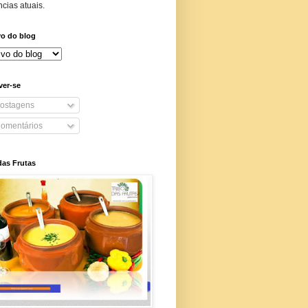
cias atuais.
vo do blog
ver-se
ostagens
omentários
das Frutas