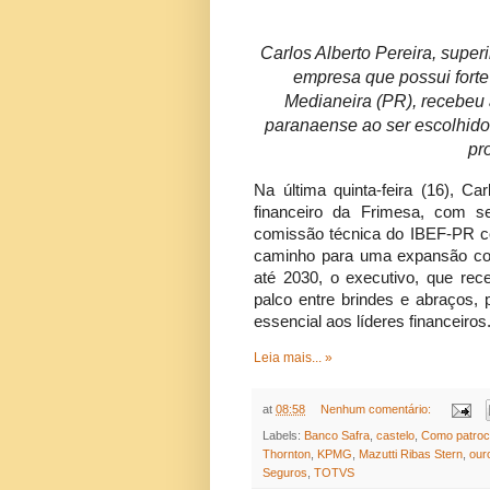
Carlos Alberto Pereira, super
empresa que possui forte
Medianeira (PR), recebeu 
paranaense ao ser escolhido
pr
Na última quinta-feira (16), Car
financeiro da Frimesa, com s
comissão técnica do IBEF-PR co
caminho para uma expansão com
até 2030, o executivo, que re
palco entre brindes e abraços, p
essencial aos líderes financeiros
Leia mais... »
at
08:58
Nenhum comentário:
Labels:
Banco Safra
,
castelo
,
Como patroc
Thornton
,
KPMG
,
Mazutti Ribas Stern
,
our
Seguros
,
TOTVS