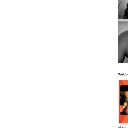
Waldo
News 