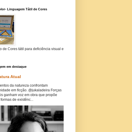
lor- Linguagem Tátil de Cores
 de Cores tátil para deficiência visual e
gem em destaque
atura Atual
ntos da natureza confrontam
idade em ficção. @jukaladeira Forças
ais ganham voz em obra que propõe
formas de existênc...