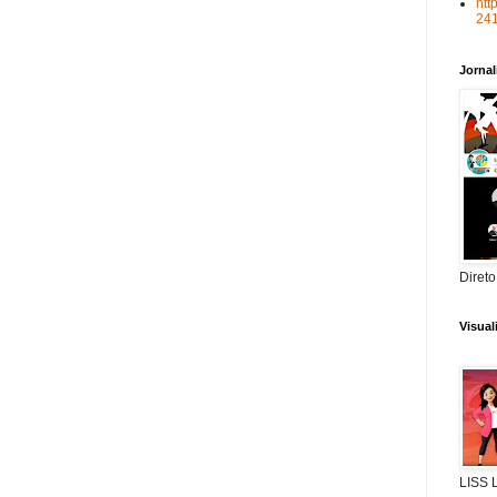
htt
24
Jorna
Direto
Visua
LISS