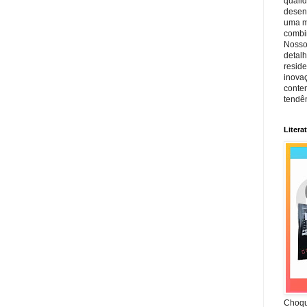
quali
desen
uma mi
combin
Nosso
detal
reside
inova
conte
tendên
Litera
Choqu