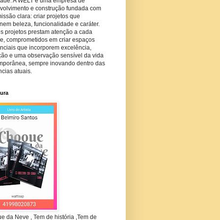
dade. A WELT é uma empresa de
volvimento e construção fundada com
ssão clara: criar projetos que
em beleza, funcionalidade e caráter.
s projetos prestam atenção a cada
he, comprometidos em criar espaços
nciais que incorporem excelência,
ção e uma observação sensível da vida
mporânea, sempre inovando dentro das
cias atuais.
tura
e da Neve , Tem de história ,Tem de