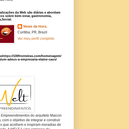
alizações da Web são diárias e abordam
os sobre bem-estar, gastronomia,
a,Social.
News da Hora.
Curitiba, PR, Brazil
Ver meu perfil completo
ashttps://100fronteiras.com/homenagem/
a/um-adeus-a-empresaria-elaine-caus/
t Empreendimentos do arquiteto Maicon
com o objetivo de integrar e construir
es que acolhem e inspiram moradias de