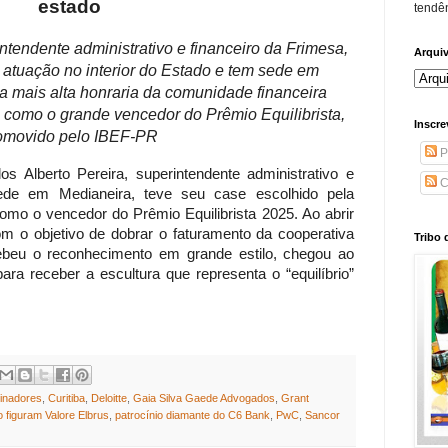
estado
tendên
intendente administrativo e financeiro da Frimesa,
Arqui
 atuação no interior do Estado e tem sede em
a mais alta honraria da comunidade financeira
 como o grande vencedor do Prêmio Equilibrista,
Inscre
omovido pelo IBEF-PR
P
los Alberto Pereira, superintendente administrativo e
C
ede em Medianeira, teve seu case escolhido pela
mo o vencedor do Prêmio Equilibrista 2025. Ao abrir
 o objetivo de dobrar o faturamento da cooperativa
Tribo 
cebeu o reconhecimento em grande estilo, chegou ao
ara receber a escultura que representa o “equilíbrio”
.
inadores
,
Curitiba
,
Deloitte
,
Gaia Silva Gaede Advogados
,
Grant
o figuram Valore Elbrus
,
patrocínio diamante do C6 Bank
,
PwC
,
Sancor