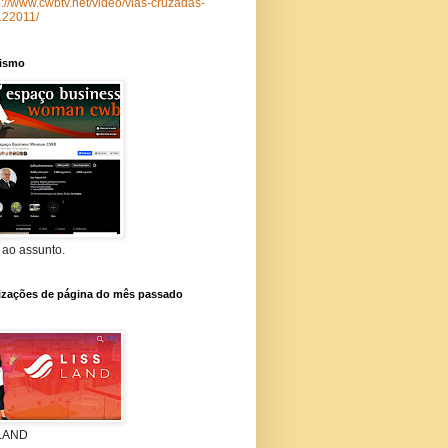
p://www.cwbtv.net/video/vias-cruzadas-
122011/
lismo
 ao assunto.
lizações de página do mês passado
 LAND