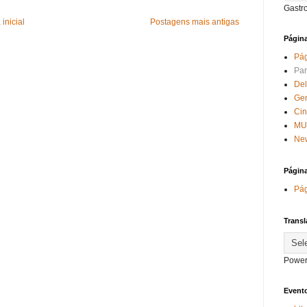
Gastr
inicial
Postagens mais antigas
Págin
Pág
Par
Del
Ge
Ci
MU
New
Págin
Pág
Transl
Power
Evento