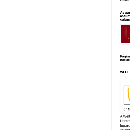
As atu
assunt
cultur
Págin
notici
WELT
A Wel
Hamm, 
lugar