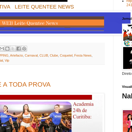
htt
24
LEITE QUENTEE NEWS
Jorna
PING
,
Artefacto
,
Carnaval
,
CLUB
,
Clube
,
Coquetel
,
Festa News
,
ial
,
Vip
Direto
 A TODA PROVA
Visua
Na