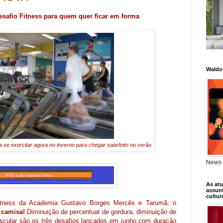
safio Fitness para quem quer ficar em forma
Waldo
a se exercitar agora no inverno para chegar satisfeito no verão
News 
As atu
assunt
cultur
Fitness da Academia Gustavo Borges Mercês e Tarumã, o
 camisa!
Diminuição de percentual de gordura, diminuição de
cular são os três desafios lançados em junho com duração