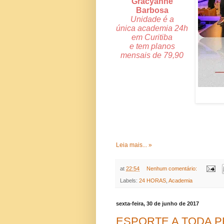
Gracyanne
Barbosa
Unidade é a
única academia 24h
em Curitiba
e tem planos
mensais de 79,90
Leia mais... »
at
22:54
Nenhum comentário:
Labels:
24 HORAS
,
Academia
sexta-feira, 30 de junho de 2017
ESPORTE A TODA 