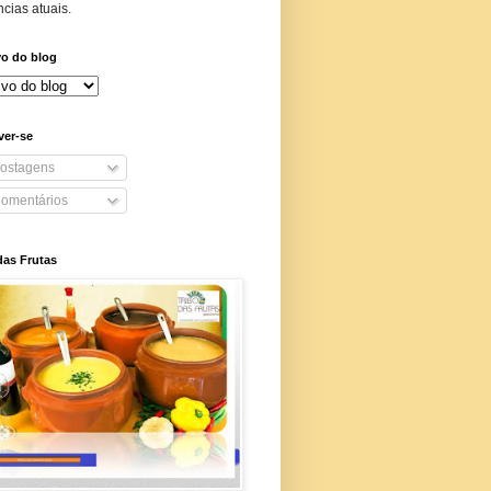
cias atuais.
vo do blog
ver-se
ostagens
omentários
das Frutas