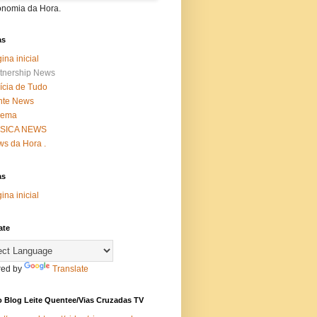
onomia da Hora.
as
ina inicial
tnership News
ícia de Tudo
nte News
nema
SICA NEWS
s da Hora .
as
ina inicial
ate
ed by
Translate
 Blog Leite Quentee/Vias Cruzadas TV