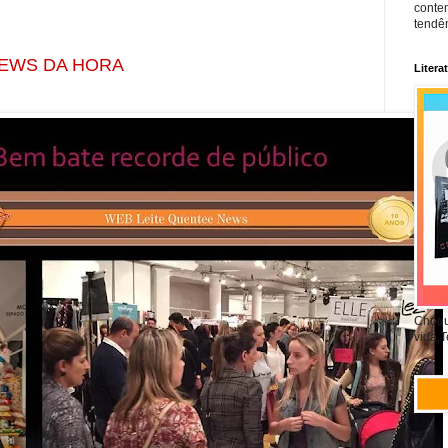
conte
tendên
 HORA
Litera
Choqu
vida,T