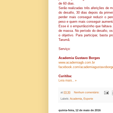
de 60 dias.
Serão realizadas três aferições de 
do desafio, 30 dias depois da prim
perder mais conseguir reduzir o pe
peso e quem mais conseguir aumenta
Esse é o empurrãozinho que faltava
de massa. No período do desafio, os
o objetivo. Para participar, basta
Tarumã.
Serviço:
Academia Gustavo Borges
www.academiagb.com.br
facebook.com/
academiagustavoborg
Curitiba:
Leia mais... »
at
03:30
Nenhum comentário:
Labels:
Academia
,
Esporte
quinta-feira, 12 de maio de 2016