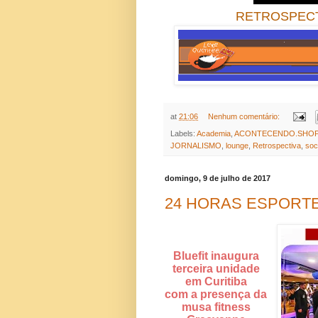
RETROSPECTIVA 
at
21:06
Nenhum comentário:
Labels:
Academia
,
ACONTECENDO.SHOP
JORNALISMO
,
lounge
,
Retrospectiva
,
soc
domingo, 9 de julho de 2017
24 HORAS ESPORTE
Bluefit inaugura
terceira unidade
em Curitiba
com a presença da
musa fitness