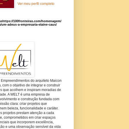
Ver meu perfil completo
ashttps://100fronteiras.com/homenagem/
a/um-adeus-a-empresaria-elaine-caus/
t Empreendimentos do arquiteto Maicon
com o objetivo de integrar e construir
es que acolhem e inspiram moradias de
dade. A WELT é uma empresa de
volvimento e construção fundada com
ssão clara: criar projetos que
em beleza, funcionalidade e caráter.
s projetos prestam atenção a cada
he, comprometidos em criar espaços
nciais que incorporem excelência,
ção e uma observação sensível da vida