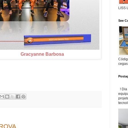
LISS
See Co
Gracyanne Barbosa
Código
cegas
Posta
! Dia
equip
projet
tecnol
PROVA