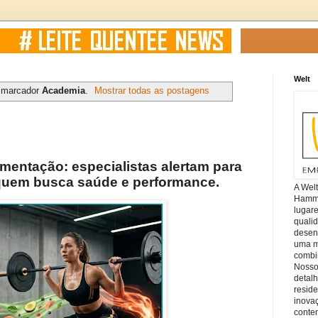
Welt
 marcador
Academia
.
Mostrar todas as postagens
imentação: especialistas alertam para
quem busca saúde e performance.
A Wel
Hamm, 
lugar
quali
desen
uma mi
combin
Nosso
detal
reside
inova
conte