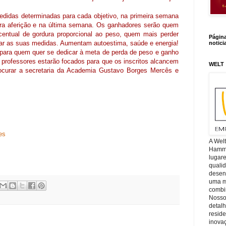
medidas determinadas para cada objetivo, na primeira semana
eira aferição e na última semana. Os ganhadores serão quem
rcentual de gordura proporcional ao peso, quem mais perder
Págin
r as suas medidas. Aumentam autoestima, saúde e energia!
notici
 para quem quer se dedicar à meta de perda de peso e ganho
 professores estarão focados para que os inscritos alcancem
WELT
 procurar a secretaria da Academia Gustavo Borges Mercês e
es
A Wel
Hamm, 
lugar
quali
desen
uma mi
combin
Nosso
detal
reside
inova