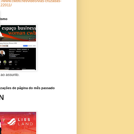
p://www.cwbtv.net/video/vias-cruzadas-
122011/
lismo
 ao assunto.
lizações de página do mês passado
N