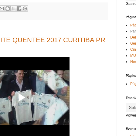
Gastr
Págin
Pág
Par
Del
ITE QUENTEE 2017 CURITIBA PR
Ge
Ci
MU
New
Págin
Pág
Transl
Power
Evento