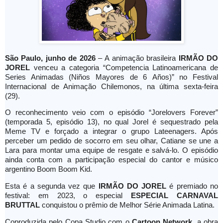
São Paulo, junho de 2026
– A animação brasileira
IRMÃO DO
JOREL
venceu a categoria “Competencia
Latinoamericana de
Series Animadas (Niños Mayores de 6 Años)” no Festival
Internacional de Animação Chilemonos, na última sexta-feira
(29).
O reconhecimento veio com o episódio “Jorelovers Forever”
(temporada 5, episódio 13), no qual Jorel é sequestrado pela
Meme TV e forçado a integrar o grupo Lateenagers. Após
perceber um pedido de socorro em seu olhar, Catiane se une a
Lara para montar uma equipe de resgate e salvá-lo. O episódio
ainda conta com a participação especial do cantor e músico
argentino Boom Boom Kid.
Esta é a segunda vez que
IRMÃO DO JOREL
é premiado no
festival: em 2023, o especial
ESPECIAL CARNAVAL
BRUTTAL
conquistou o prêmio de Melhor Série Animada Latina.
Coproduzida pelo Copa Studio com o
Cartoon Network
, a obra