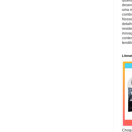
quali
desen
uma mi
combin
Nosso
detal
reside
inova
conte
tendên
Litera
Choqu