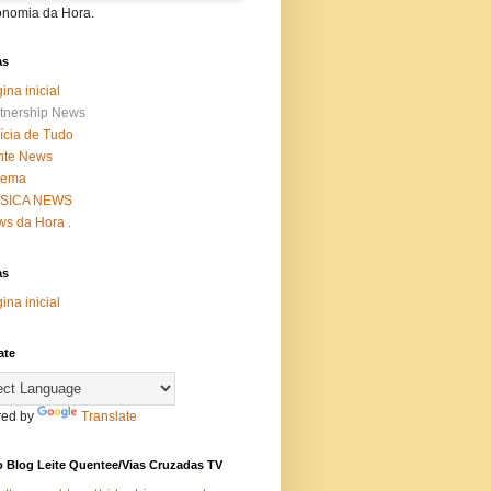
onomia da Hora.
as
ina inicial
tnership News
ícia de Tudo
nte News
nema
SICA NEWS
s da Hora .
as
ina inicial
ate
ed by
Translate
 Blog Leite Quentee/Vias Cruzadas TV