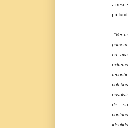
acres
profund
“Ver u
parceri
na ava
extrem
reconhe
colabo
envolvi
de so
contri
identi