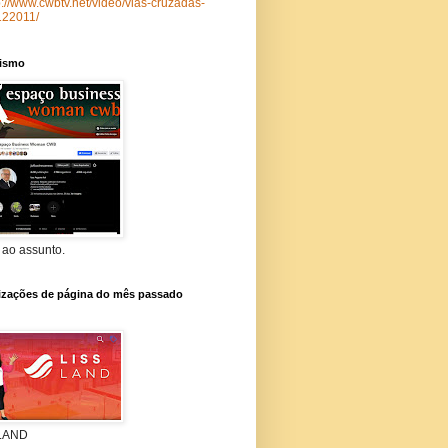
p://www.cwbtv.net/video/vias-cruzadas-
122011/
lismo
 ao assunto.
lizações de página do mês passado
 LAND