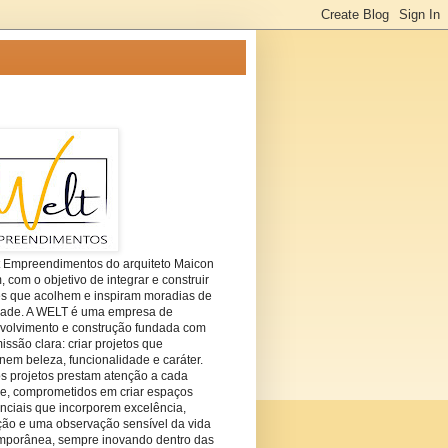
t Empreendimentos do arquiteto Maicon
com o objetivo de integrar e construir
es que acolhem e inspiram moradias de
dade. A WELT é uma empresa de
volvimento e construção fundada com
ssão clara: criar projetos que
em beleza, funcionalidade e caráter.
s projetos prestam atenção a cada
he, comprometidos em criar espaços
nciais que incorporem excelência,
ção e uma observação sensível da vida
mporânea, sempre inovando dentro das