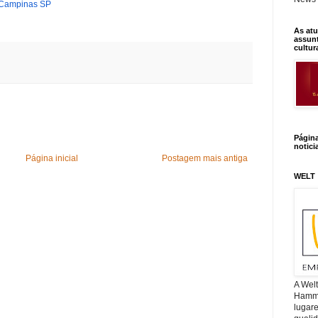
 Campinas SP
As atu
assunt
cultur
Págin
notici
Página inicial
Postagem mais antiga
WELT
A Wel
Hamm, 
lugar