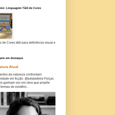
lor- Linguagem Tátil de Cores
 de Cores tátil para deficiência visual e
gem em destaque
atura Atual
ntos da natureza confrontam
idade em ficção. @jukaladeira Forças
ais ganham voz em obra que propõe
formas de existênc...