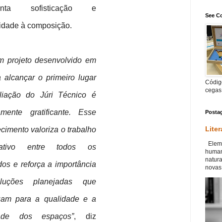
centa sofisticação e
See Co
idade à composição.
m projeto desenvolvido em
a alcançar o primeiro lugar
Código
cegas
liação do Júri Técnico é
amente gratificante. Esse
Posta
Liter
cimento valoriza o trabalho
Eleme
rativo entre todos os
human
natur
dos e reforça a importância
novas 
luções planejadas que
buam para a qualidade e a
dade dos espaços”
, diz