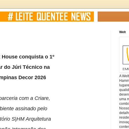
Welt
 House conquista o 1º
r do Júri Técnico na
A Wel
mpinas Decor 2026
Hamm, 
lugar
quali
desen
arceria com a Criare,
uma mi
combin
iente assinado pelo
Nosso
detal
reside
itório S|HM Arquitetura
inova
conte