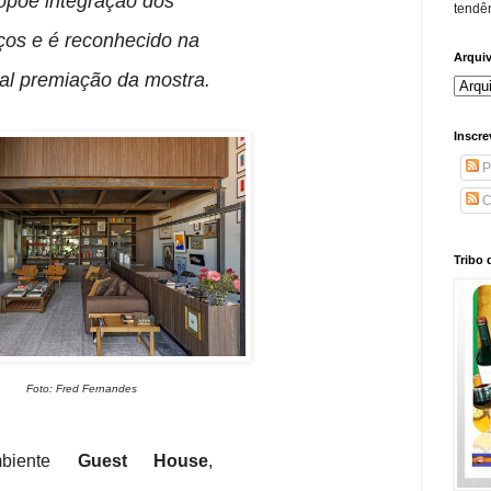
opõe integração dos
tendên
os e é reconhecido na
Arqui
pal premiação da mostra.
Inscre
P
C
Tribo 
Foto: Fred Fernandes
biente
Guest House
,