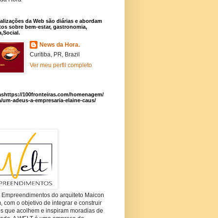
alizações da Web são diárias e abordam
os sobre bem-estar, gastronomia,
a,Social.
News da Hora.
Curitiba, PR, Brazil
Ver meu perfil completo
ashttps://100fronteiras.com/homenagem/
a/um-adeus-a-empresaria-elaine-caus/
t Empreendimentos do arquiteto Maicon
com o objetivo de integrar e construir
es que acolhem e inspiram moradias de