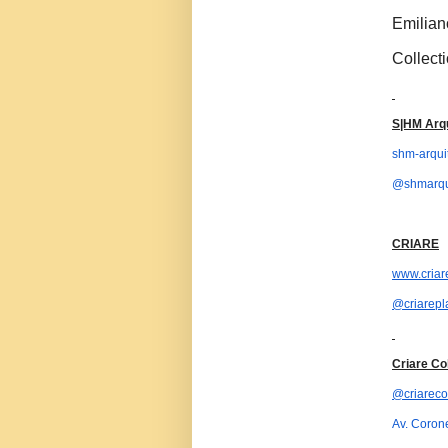
Emilian
Collecti
S|HM Arqu
shm-arqui
@shmarqu
CRIARE
www.criar
@criarepl
Criare Co
@criarecol
Av. Corone