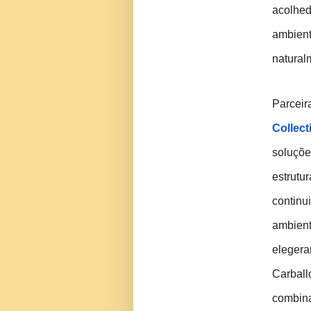
acolhe
ambi
natural
Parce
Collect
soluç
estrutu
continu
ambie
eleger
Carbal
combin