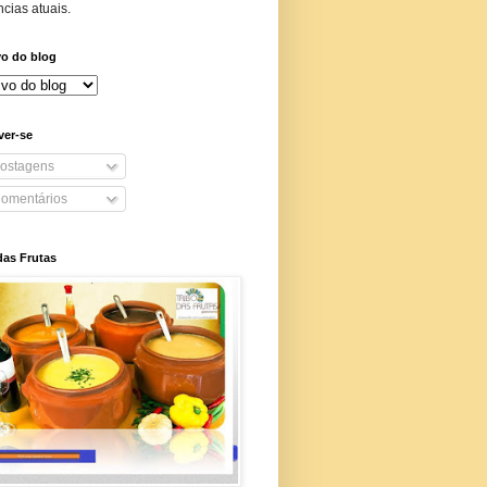
cias atuais.
vo do blog
ver-se
ostagens
omentários
das Frutas