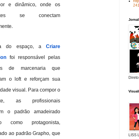
htt
dor e dinâmico, onde os
24
entes se conectam
Jorna
mente.
ira do espaço, a
Criare
ion
foi responsável pelas
ões de marcenaria que
Direto
ram o loft e reforçam sua
idade visual. Para compor o
Visua
nte, as profissionais
am o padrão amadeirado
lo como protagonista,
ado ao padrão Grapho, que
LISS