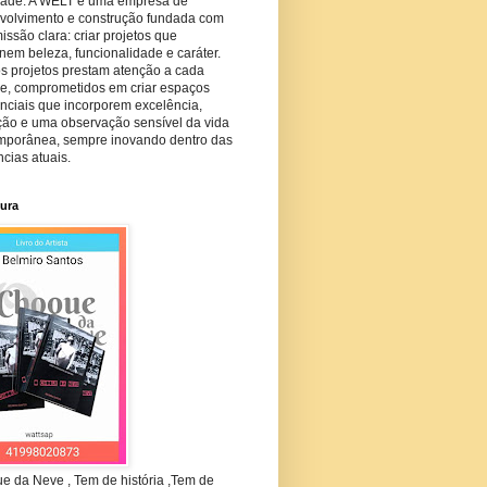
dade. A WELT é uma empresa de
volvimento e construção fundada com
ssão clara: criar projetos que
em beleza, funcionalidade e caráter.
s projetos prestam atenção a cada
he, comprometidos em criar espaços
nciais que incorporem excelência,
ção e uma observação sensível da vida
mporânea, sempre inovando dentro das
cias atuais.
tura
e da Neve , Tem de história ,Tem de