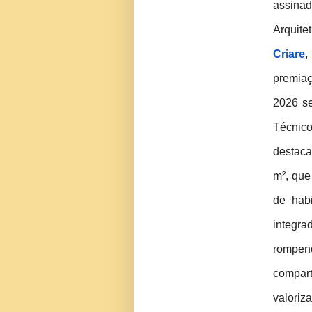
assina
Arquit
Criare
,
premia
2026 se
Técni
destaca
m², que
de hab
integra
rom
compart
valor