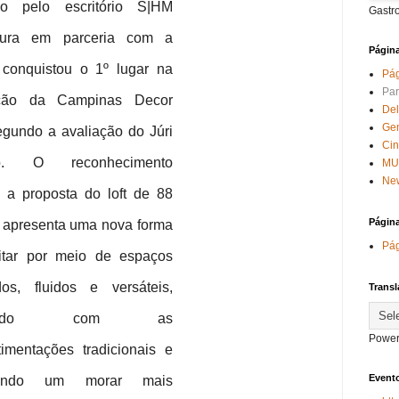
do pelo escritório S|HM
Gastr
etura em parceria com a
Págin
 conquistou o 1º lugar na
Pág
Par
ção da Campinas Decor
Del
Ge
gundo a avaliação do Júri
Ci
co. O reconhecimento
MU
New
 a proposta do loft de 88
Págin
 apresenta uma nova forma
Pág
itar por meio de espaços
dos, fluidos e versáteis,
Transl
pendo com as
Power
imentações tradicionais e
Evento
izando um morar mais