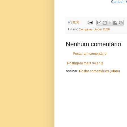
Cambuí -
at
08:00
Labels:
Campinas Decor 2026
Nenhum comentário:
Postar um comentário
Postagem mais recente
Assinar:
Postar comentários (Atom)