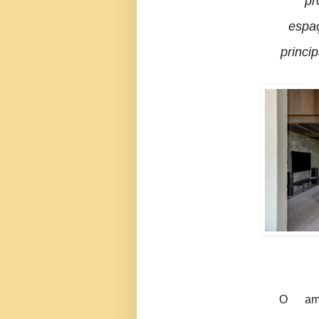
pr
espaç
princi
O am