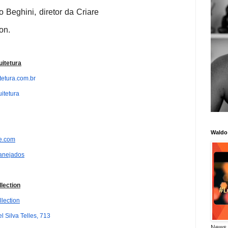
o Beghini, diretor da Criare
on.
itetura
tetura.com.br
itetura
Waldo
e.com
anejados
llection
lection
l Silva Telles, 713
News 