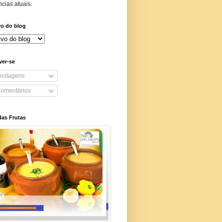
cias atuais.
vo do blog
ver-se
ostagens
omentários
das Frutas