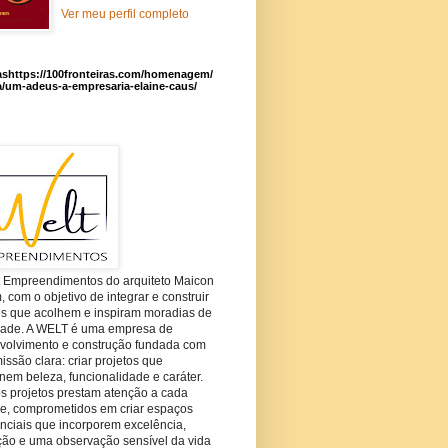
Ver meu perfil completo
ashttps://100fronteiras.com/homenagem/
a/um-adeus-a-empresaria-elaine-caus/
t Empreendimentos do arquiteto Maicon
com o objetivo de integrar e construir
es que acolhem e inspiram moradias de
dade. A WELT é uma empresa de
volvimento e construção fundada com
ssão clara: criar projetos que
em beleza, funcionalidade e caráter.
s projetos prestam atenção a cada
he, comprometidos em criar espaços
nciais que incorporem excelência,
ção e uma observação sensível da vida