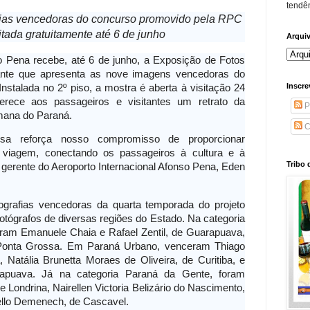
tendên
afias vencedoras do concurso promovido pela RPC
itada gratuitamente até 6 de junho
Arqui
o Pena recebe, até 6 de junho, a Exposição de Fotos
rante que apresenta as nove imagens vencedoras do
Inscre
stalada no 2º piso, a mostra é aberta à visitação 24
erece aos passageiros e visitantes um retrato da
P
umana do Paraná.
C
ssa reforça nosso compromisso de proporcionar
 viagem, conectando os passageiros à cultura e à
Tribo 
 gerente do Aeroporto Internacional Afonso Pena, Eden
ografias vencedoras da quarta temporada do projeto
otógrafos de diversas regiões do Estado. Na categoria
oram Emanuele Chaia e Rafael Zentil, de Guarapuava,
 Ponta Grossa. Em Paraná Urbano, venceram Thiago
Natália Brunetta Moraes de Oliveira, de Curitiba, e
apuava. Já na categoria Paraná da Gente, foram
 Londrina, Nairellen Victoria Belizário do Nascimento,
llo Demenech, de Cascavel.