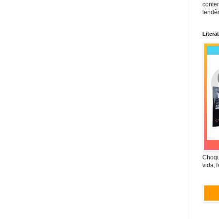
conte
tendên
Litera
Choqu
vida,T