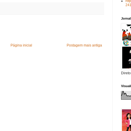
htt
24
Jorna
Página inicial
Postagem mais antiga
Direto
Visua