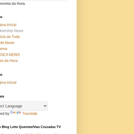
onomia da Hora.
as
ina inicial
tnership News
ícia de Tudo
nte News
nema
SICA NEWS
s da Hora .
as
ina inicial
ate
ed by
Translate
 Blog Leite Quentee/Vias Cruzadas TV