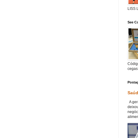
LISS
See Co
Código
cegas
Posta
Saúd
A ger
deixou
negóc
alimen