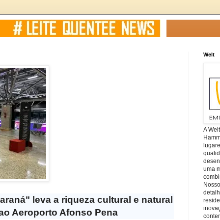
Welt
A Wel
Hamm, 
lugar
quali
desen
uma mi
combin
Nosso
detal
aná" leva a riqueza cultural e natural
reside
inova
ao Aeroporto Afonso Pena
conte