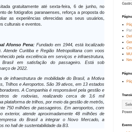
Gastr
tada gratuitamente até sexta-feira, 6 de junho, no
lento de fotógrafos paranaenses, reforça a proposta do
Págin
iar as experiências oferecidas aos seus usuários,
s culturais e eventos.
Pág
Par
Del
Ge
nal Afonso Pena:
Fundado em 1944, está localizado
Ci
 Atende Curitiba e Região Metropolitana com voos
MU
nhecido pela excelência em serviços e infraestrutura,
New
 Brasil em satisfação do passageiro. Está sob
 março de 2022.
Págin
 de infraestrutura de mobilidade do Brasil, a Motiva
Pág
s, Trilhos e Aeroportos. São 39 ativos, em 13 estados
laboradores. A Companhia é responsável pela gestão e
Transl
tros de rodovias, realizando cerca de 3,6 mil
 plataforma de trilhos, por meio da gestão de metrôs,
ente 750 milhões de passageiros. Em aeroportos, com
Power
no exterior, atende aproximadamente 48 milhões de
a empresa do Brasil a integrar o Novo Mercado, a
Evento
s no hall de sustentabilidade da B3.