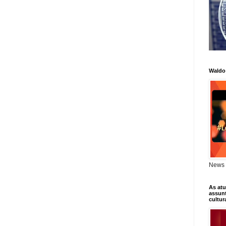
Waldo
News 
As atu
assunt
cultur