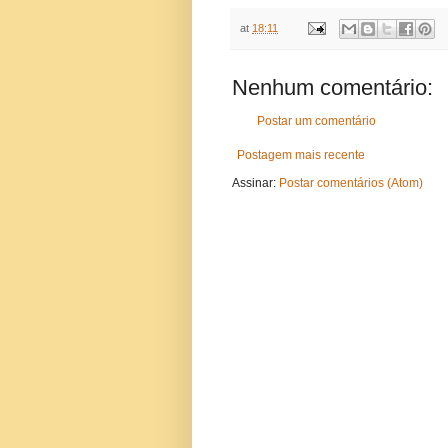
at
18:11
Nenhum comentário:
Postar um comentário
Postagem mais recente
Assinar:
Postar comentários (Atom)