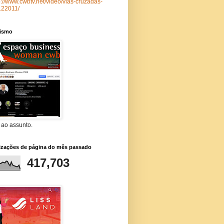
p://www.cwbtv.net/video/vias-cruzadas-
122011/
lismo
 ao assunto.
lizações de página do mês passado
417,703