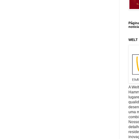
Págin
notici
WELT
A Wel
Hamm, 
lugar
quali
desen
uma mi
combin
Nosso
detal
reside
inova