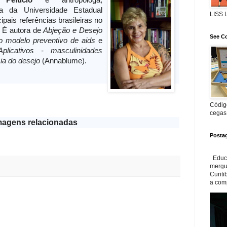
a Pelúcio
é antropóloga,
ra da Universidade Estadual
LISS
pais referências brasileiras no
 É autora de
Abjeção e Desejo
See Co
 o modelo preventivo de aids
e
cativos - masculinidades
ia do desejo
(Annablume).
Código
cegas
magens relacionadas
Posta
Educa
mergul
Curiti
a com