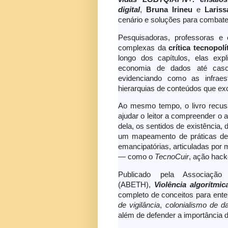
digital
,
Bruna Irineu
e
Lariss
cenário e soluções para combater
Pesquisadoras, professoras e 
complexas da
crítica tecnopolí
longo dos capítulos, elas ex
economia de dados até casos
evidenciando como as infraes
hierarquias de conteúdos que 
Ao mesmo tempo, o livro recusa
ajudar o leitor a compreender o am
dela, os sentidos de existência, 
um mapeamento de práticas de re
emancipatórias, articuladas por 
— como o
TecnoCuir
, ação hack
Publicado pela Associação
(ABETH),
Violência algorítm
completo de conceitos para ent
de vigilância
,
colonialismo de d
além de defender a importância 