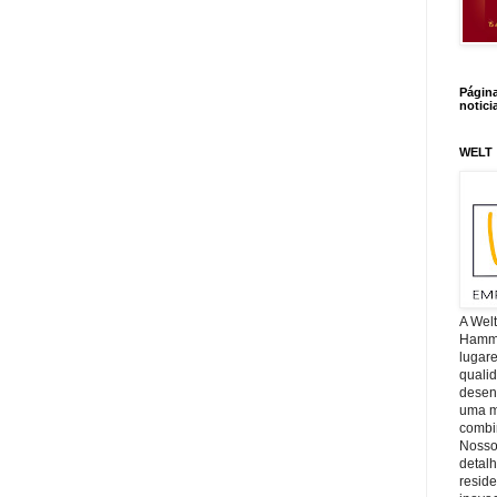
Págin
notici
WELT
A Wel
Hamm, 
lugar
quali
desen
uma mi
combin
Nosso
detal
reside