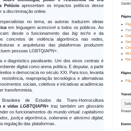
Gastr
a Pelúcio
apresentam os impactos políticos desse
 a discriminação online.
Págin
especialistas no tema, as autoras traduzem ideias
Pág
tica
em linguagem acessível a todos os públicos. Ao
Par
plicam desde o funcionamento das
big techs
e da
Del
 concretos de violência algorítmica nas redes,
Ge
truturas e arquiteturas das plataformas produzem
Ci
excluem pessoas LGBTQIAPN+.
MU
New
 o diagnóstico paralisante. Um dos eixos centrais é
biente digital como arena política. E disputar, a partir
direitos e democracia no século XXI. Para isso, levanta
Págin
sistência, reapropriação tecnológica e alternativas
Pág
movimentos sociais, coletivos e iniciativas acadêmicas
er transfeminista.
Transl
 Brasileira de Estudos da Trans-Homocultura
ica e vidas LGBTQIAPN+
traz também um glossário
Power
ender os funcionamentos do mundo virtual:
capitalismo
ados
,
justiça algorítmica
,
soberania e ativismo digital
,
da regulação das plataformas.
Evento