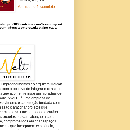
Curitiba, PR, Brazil
Ver meu perfil completo
ashttps://100fronteiras.com/homenagem/
a/um-adeus-a-empresaria-elaine-caus/
t Empreendimentos do arquiteto Maicon
com o objetivo de integrar e construir
es que acolhem e inspiram moradias de
dade. A WELT é uma empresa de
volvimento e construção fundada com
ssão clara: criar projetos que
em beleza, funcionalidade e caráter.
s projetos prestam atenção a cada
he, comprometidos em criar espaços
nciais que incorporem excelência,