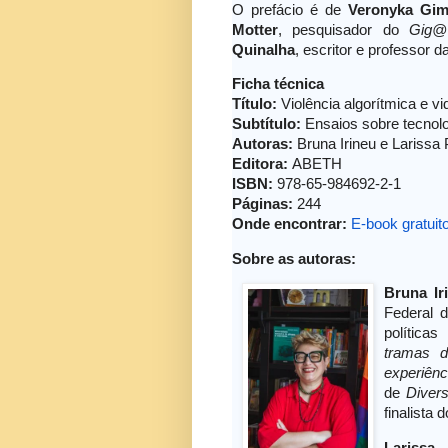
O prefácio é de
Veronyka Gi
Motter
, pesquisador do
Gig@
Quinalha
, escritor e professor 
Ficha técnica
Título:
Violência algorítmica e
Subtítulo:
Ensaios sobre tecnolog
Autoras:
Bruna Irineu e Larissa 
Editora: ‎
ABETH
ISBN:
978-65-984692-2-1
Páginas:
244
Onde encontrar:
E-book gratuit
Sobre as autoras:
Bruna I
Federal 
política
tramas d
experiên
de
Diver
finalista