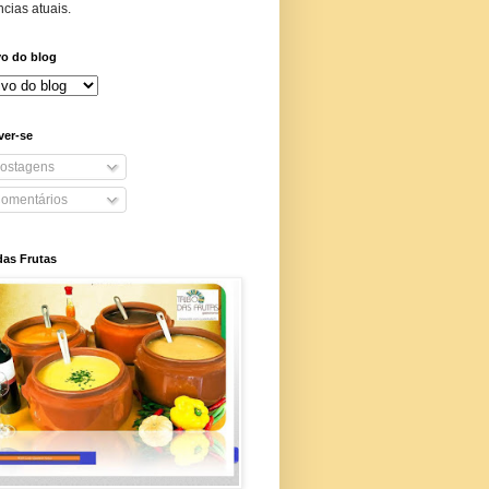
cias atuais.
vo do blog
ver-se
ostagens
omentários
das Frutas