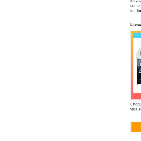
inova
conte
tendên
Litera
Choqu
vida,T