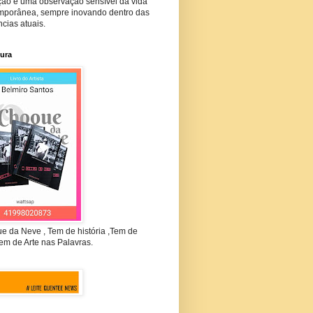
ção e uma observação sensível da vida
mporânea, sempre inovando dentro das
cias atuais.
tura
e da Neve , Tem de história ,Tem de
em de Arte nas Palavras.