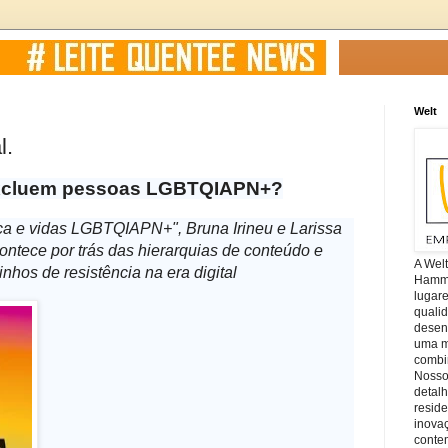
Welt
l.
excluem pessoas LGBTQIAPN+?
ica e vidas LGBTQIAPN+", Bruna Irineu e Larissa
ntece por trás das hierarquias de conteúdo e
A Wel
hos de resistência na era digital
Hamm, 
lugar
quali
desen
uma mi
combin
Nosso
detal
reside
inova
conte