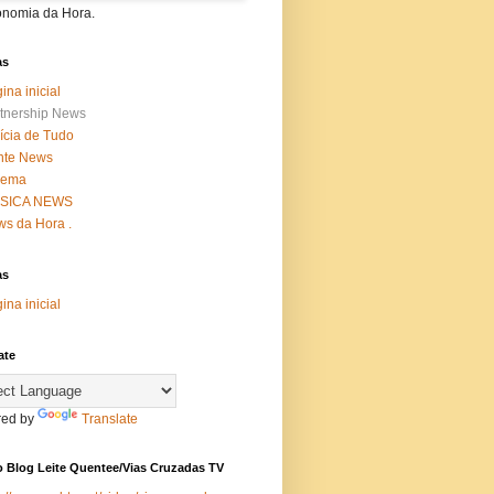
onomia da Hora.
as
ina inicial
tnership News
ícia de Tudo
nte News
nema
SICA NEWS
s da Hora .
as
ina inicial
ate
ed by
Translate
 Blog Leite Quentee/Vias Cruzadas TV