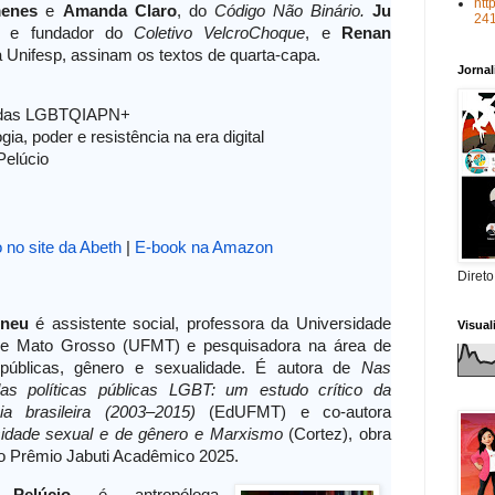
htt
menes
e
Amanda Claro
, do
Código Não Binário.
Ju
24
e fundador do
Coletivo VelcroChoque
, e
Renan
da Unifesp, assinam os textos de quarta-capa.
Jorna
 vidas LGBTQIAPN+
ia, poder e resistência na era digital
Pelúcio
o no site da Abeth
|
E-book na Amazon
Direto
rineu
é assistente social, professora da Universidade
Visua
de Mato Grosso (UFMT) e pesquisadora na área de
s públicas, gênero e sexualidade. É autora de
Nas
as políticas públicas LGBT: um estudo crítico da
cia brasileira (2003–2015)
(EdUFMT) e co-autora
sidade sexual e de gênero e Marxismo
(Cortez), obra
 do Prêmio Jabuti Acadêmico 2025.