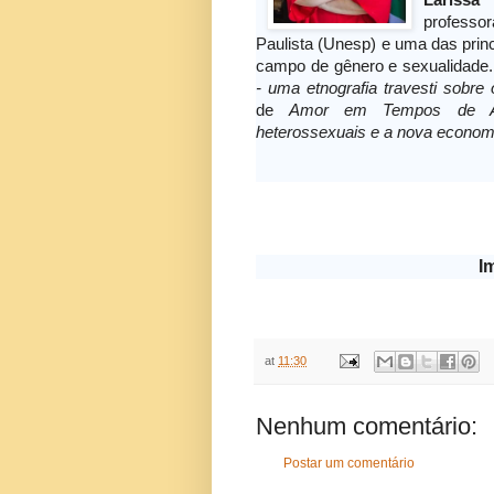
Lariss
professo
Paulista (Unesp) e uma das princi
campo de gênero e sexualidade.
- uma etnografia travesti sobre
de
Amor em Tempos de Apli
heterossexuais e a nova econom
I
at
11:30
Nenhum comentário:
Postar um comentário