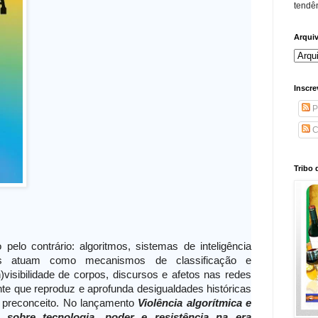
tendên
Arqui
Inscre
P
C
Tribo 
 pelo contrário: algoritmos, sistemas de inteligência
itais atuam como mecanismos de classificação e
n)visibilidade de corpos, discursos e afetos nas redes
e que reproduz e aprofunda desigualdades históricas
e preconceito. No lançamento
Violência algorítmica e
sobre tecnologia, poder e resistência na era