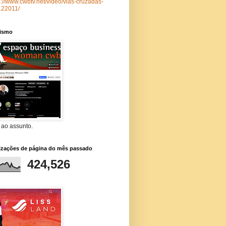
p://www.cwbtv.net/video/vias-cruzadas-
122011/
lismo
 ao assunto.
lizações de página do mês passado
424,526