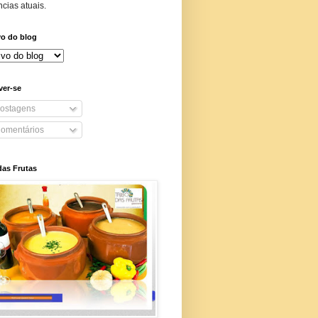
cias atuais.
vo do blog
ver-se
ostagens
omentários
das Frutas