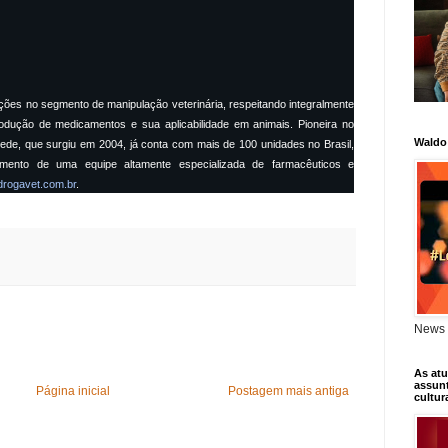
es no segmento de manipulação veterinária, respeitando integralmente
rodução de medicamentos e sua aplicabilidade em animais. Pioneira no
Waldo
ede, que surgiu em 2004, já conta com mais de 100 unidades no Brasil,
imento de uma equipe altamente especializada de farmacêuticos e
rogavet.com.br
.
News 
As atu
assunt
Página inicial
Postagem mais antiga
cultur