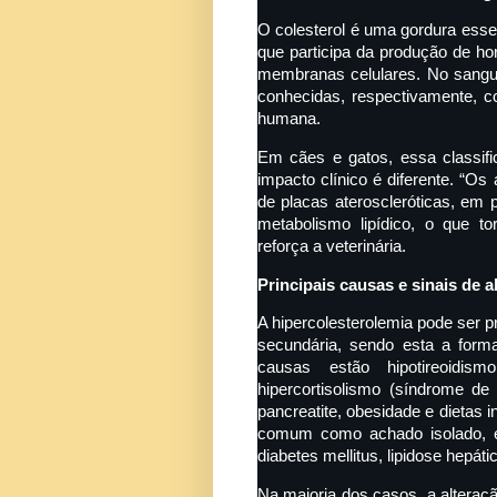
O colesterol é uma gordura esse
que participa da produção de ho
membranas celulares. No sangue
conhecidas, respectivamente, co
humana.
Em cães e gatos, essa classifi
impacto clínico é diferente. “O
de placas ateroscleróticas, em 
metabolismo lipídico, o que t
reforça a veterinária.
Principais causas e sinais de a
A hipercolesterolemia pode ser p
secundária, sendo esta a forma
causas estão hipotireoidism
hipercortisolismo (síndrome de
pancreatite, obesidade e dietas
comum como achado isolado, e
diabetes mellitus, lipidose hepáti
Na maioria dos casos, a alteraçã