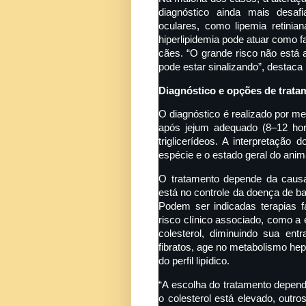
diagnóstico ainda mais desafi
oculares, como lipemia retinia
hiperlipidemia pode atuar como f
cães. “O grande risco não está 
pode estar sinalizando”, destaca
Diagnóstico e opções de trata
O diagnóstico é realizado por me
após jejum adequado (8–12 hor
triglicerídeos. A interpretação
espécie e o estado geral do anim
O tratamento depende da causa
está no controle da doença de bas
Podem ser indicadas terapias 
risco clínico associado, como a 
colesterol, diminuindo sua ent
fibratos, age no metabolismo hepát
do perfil lipídico.
“A escolha do tratamento depend
o colesterol está elevado, outro