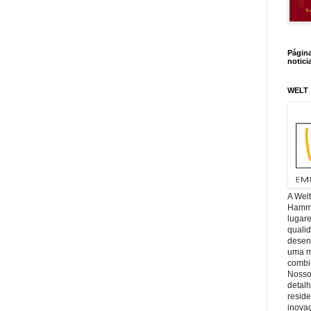
Págin
notici
WELT
A Wel
Hamm, 
lugar
quali
desen
uma mi
combin
Nosso
detal
reside
inova