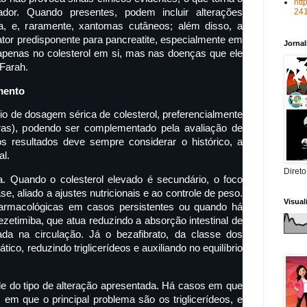
htt
ador. Quando presentes, podem incluir alterações
24
na, e, raramente, xantomas cutâneos; além disso, a
ator predisponente para pancreatite, especialmente em
Jorna
apenas no colesterol em si, mas nas doenças que ele
 Farah.
mento
io de dosagem sérica de colesterol, preferencialmente
as), podendo ser complementado pela avaliação de
 dos resultados deve sempre considerar o histórico, a
al.
Direto
. Quando o colesterol elevado é secundário, o foco
e, aliado a ajustes nutricionais e ao controle de peso.
Visua
farmacológicas em casos persistentes ou quando há
ezetimiba, que atua reduzindo a absorção intestinal de
rada na circulação. Já o bezafibrato, da classe dos
ico, reduzindo triglicerídeos e auxiliando no equilíbrio
e do tipo de alteração apresentada. Há casos em que
s em que o principal problema são os triglicerídeos, e