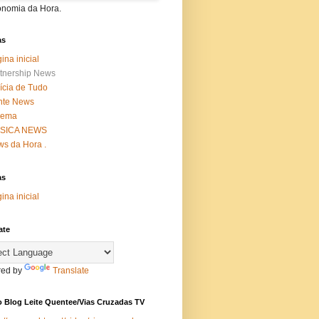
onomia da Hora.
as
ina inicial
tnership News
ícia de Tudo
nte News
nema
SICA NEWS
s da Hora .
as
ina inicial
ate
ed by
Translate
 Blog Leite Quentee/Vias Cruzadas TV