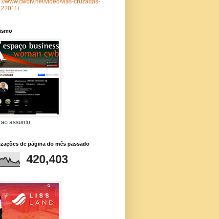
p://www.cwbtv.net/video/vias-cruzadas-
122011/
lismo
 ao assunto.
lizações de página do mês passado
420,403