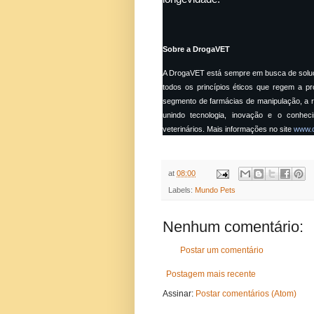
Sobre a DrogaVET
A DrogaVET está sempre em busca de soluçõ
todos os princípios éticos que regem a p
segmento de farmácias de manipulação, a r
unindo tecnologia, inovação e o conhec
veterinários. Mais informações no site
www.d
at
08:00
Labels:
Mundo Pets
Nenhum comentário:
Postar um comentário
Postagem mais recente
Assinar:
Postar comentários (Atom)