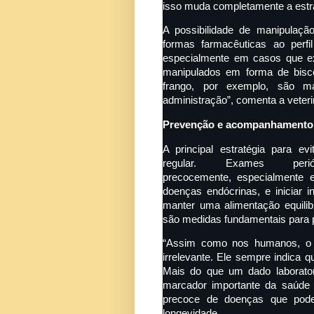
isso muda completamente a estrat
A possibilidade de manipulação
formas farmacêuticas ao perf
especialmente em casos que e
manipulados em forma de bisc
frango, por exemplo, são ma
administração”, comenta a veteri
Prevenção e acompanhamento 
A principal estratégia para e
regular. Exames perió
precocemente, especialmente 
doenças endócrinas, e iniciar 
manter uma alimentação equilib
são medidas fundamentais para p
“Assim como nos humanos, o c
irrelevante. Ele sempre indica qu
Mais do que um dado laborator
marcador importante da saúde 
precoce de doenças que pode
longevidade.