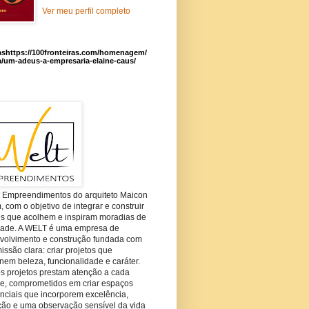
Ver meu perfil completo
ashttps://100fronteiras.com/homenagem/
a/um-adeus-a-empresaria-elaine-caus/
t Empreendimentos do arquiteto Maicon
com o objetivo de integrar e construir
es que acolhem e inspiram moradias de
dade. A WELT é uma empresa de
volvimento e construção fundada com
ssão clara: criar projetos que
em beleza, funcionalidade e caráter.
s projetos prestam atenção a cada
he, comprometidos em criar espaços
nciais que incorporem excelência,
ção e uma observação sensível da vida