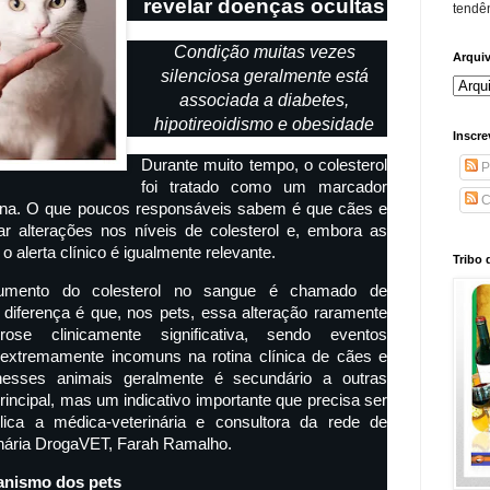
revelar doenças ocultas
tendên
Condição muitas vezes
Arqui
silenciosa geralmente está
associada a diabetes,
hipotireoidismo e obesidade
Inscre
Durante muito tempo, o colesterol
P
foi tratado como um marcador
C
na. O que poucos responsáveis sabem é que cães e
 alterações nos níveis de colesterol e, embora as
 alerta clínico é igualmente relevante.
Tribo 
 aumento do colesterol no sangue é chamado de
l diferença é que, nos pets, essa alteração raramente
ose clinicamente significativa, sendo eventos
, extremamente incomuns na rotina clínica de cães e
 nesses animais geralmente é secundário a outras
incipal, mas um indicativo importante que precisa ser
lica a médica-veterinária e consultora da rede de
inária DrogaVET, Farah Ramalho.
anismo dos pets