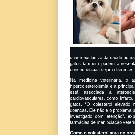
quase exclusivo da saúde huma
gatos também podem apresentar
consequências sejam diferentes, o
Na medicina veterinária, o
hipercolesterolemia e a principa
está associada à ateroscler
cardiovasculares, como infarto
gatos. “O colesterol elevado
doenças. Ele não é o problema pr
investigado com atenção”, exp
farmácias de manipulação veter
Como o colesterol atua no org