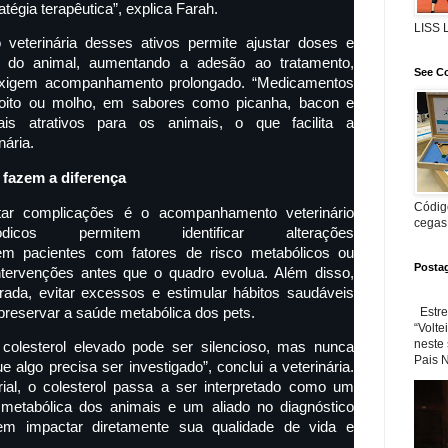
égia terapêutica”, explica Farah.
LISS
 veterinária desses ativos permite ajustar doses e
il do animal, aumentando a adesão ao tratamento,
See Co
xigem acompanhamento prolongado. “Medicamentos
oito ou molho, em sabores como picanha, bacon e
is atrativos para os animais, o que facilita a
nária.
fazem a diferença
Código
vitar complicações é o acompanhamento veterinário
cegas
dicos permitem identificar alterações
em pacientes com fatores de risco metabólicos ou
Posta
intervenções antes que o quadro evolua. Além disso,
rada, evitar excessos e estimular hábitos saudáveis
reservar a saúde metabólica dos pets.
Estre
“Volte
neste
olesterol elevado pode ser silencioso, mas nunca
Pais N
e algo precisa ser investigado”, conclui a veterinária.
ial, o colesterol passa a ser interpretado como um
metabólica dos animais e um aliado no diagnóstico
m impactar diretamente sua qualidade de vida e