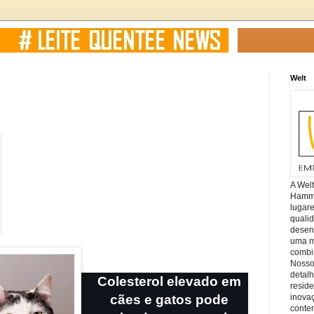
Welt
A Wel
Hamm, 
lugar
quali
desen
uma mi
combin
Nosso
detal
Colesterol elevado em
reside
cães e gatos pode
inova
conte