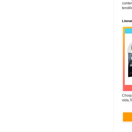
conte
tendên
Litera
Choqu
vida,T