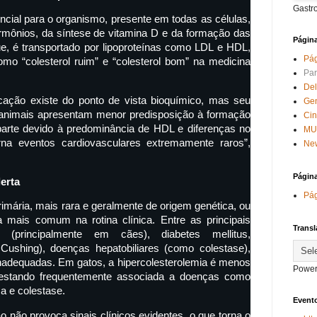
Gastr
ncial para o organismo, presente em todas as células,
rmônios, da síntese de vitamina D e da formação das
Págin
, é transportado por lipoproteínas como LDL e HDL,
Pág
mo “colesterol ruim” e “colesterol bom” na medicina
Par
Del
cação existe do ponto de vista bioquímico, mas seu
Ge
s animais apresentam menor predisposição à formação
Ci
parte devido à predominância de HDL e diferenças no
MU
orna eventos cardiovasculares extremamente raros”,
New
Págin
lerta
Pág
rimária, mais rara e geralmente de origem genética, ou
 mais comum na rotina clínica. Entre as principais
Transl
o (principalmente em cães), diabetes mellitus,
 Cushing), doenças hepatobiliares (como colestase),
 inadequadas. Em gatos, a hipercolesterolemia é menos
Power
stando frequentemente associada a doenças como
ca e colestase.
Evento
o não provoca sinais clínicos evidentes, o que torna o