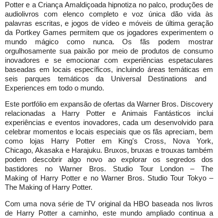
Potter e a Criança Amaldiçoada hipnotiza no palco, produções de
audiolivros com elenco completo e voz única dão vida às
palavras escritas, e jogos de vídeo e móveis de última geração
da Portkey Games permitem que os jogadores experimentem o
mundo mágico como nunca. Os fãs podem mostrar
orgulhosamente sua paixão por meio de produtos de consumo
inovadores e se emocionar com experiências espetaculares
baseadas em locais específicos, incluindo áreas temáticas em
seis parques temáticos da Universal Destinations and
Experiences em todo o mundo.
Este portfólio em expansão de ofertas da Warner Bros. Discovery
relacionadas a Harry Potter e Animais Fantásticos inclui
experiências e eventos inovadores, cada um desenvolvido para
celebrar momentos e locais especiais que os fãs apreciam, bem
como lojas Harry Potter em King's Cross, Nova York,
Chicago, Akasaka e Harajuku. Bruxos, bruxas e trouxas também
podem descobrir algo novo ao explorar os segredos dos
bastidores no Warner Bros. Studio Tour London – The
Making of Harry Potter e no Warner Bros. Studio Tour Tokyo –
The Making of Harry Potter.
Com uma nova série de TV original da HBO baseada nos livros
de Harry Potter a caminho, este mundo ampliado continua a