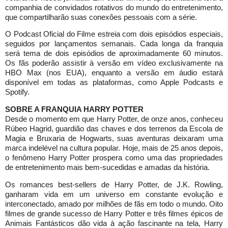
companhia de convidados rotativos do mundo do entretenimento,
que compartilharão suas conexões pessoais com a série.
O Podcast Oficial do Filme estreia com dois episódios especiais,
seguidos por lançamentos semanais. Cada longa da franquia
será tema de dois episódios de aproximadamente 60 minutos.
Os fãs poderão assistir à versão em vídeo exclusivamente na
HBO Max (nos EUA), enquanto a versão em áudio estará
disponível em todas as plataformas, como Apple Podcasts e
Spotify.
SOBRE A FRANQUIA HARRY POTTER
Desde o momento em que Harry Potter, de onze anos, conheceu
Rúbeo Hagrid, guardião das chaves e dos terrenos da Escola de
Magia e Bruxaria de Hogwarts, suas aventuras deixaram uma
marca indelével na cultura popular. Hoje, mais de 25 anos depois,
o fenômeno Harry Potter prospera como uma das propriedades
de entretenimento mais bem-sucedidas e amadas da história.
Os romances best-sellers de Harry Potter, de J.K. Rowling,
ganharam vida em um universo em constante evolução e
interconectado, amado por milhões de fãs em todo o mundo. Oito
filmes de grande sucesso de Harry Potter e três filmes épicos de
Animais Fantásticos dão vida à ação fascinante na tela, Harry