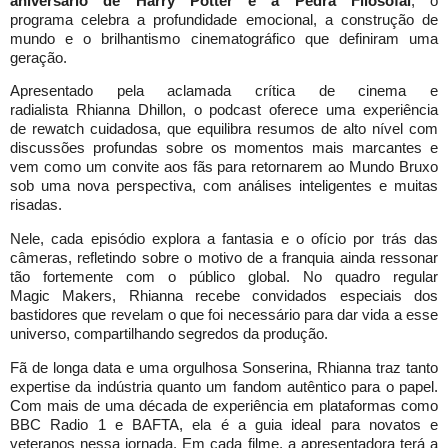
aniversário de Harry Potter e a Pedra Filosofal
, o
programa celebra a profundidade emocional, a construção de
mundo e o brilhantismo cinematográfico que definiram uma
geração.
Apresentado pela aclamada crítica de cinema e
radialista Rhianna Dhillon, o podcast oferece uma experiência
de rewatch cuidadosa, que equilibra resumos de alto nível com
discussões profundas sobre os momentos mais marcantes e
vem como um convite aos fãs para retornarem ao Mundo Bruxo
sob uma nova perspectiva, com análises inteligentes e muitas
risadas.
Nele, cada episódio explora a fantasia e o ofício por trás das
câmeras, refletindo sobre o motivo de a franquia ainda ressonar
tão fortemente com o público global. No quadro regular
Magic Makers, Rhianna recebe convidados especiais dos
bastidores que revelam o que foi necessário para dar vida a esse
universo, compartilhando segredos da produção.
Fã de longa data e uma orgulhosa Sonserina, Rhianna
traz tanto
expertise da indústria quanto um fandom autêntico para o papel.
Com mais de uma década de experiência em plataformas como
BBC Radio 1 e BAFTA, ela é a guia ideal para novatos e
veteranos nessa jornada. Em cada filme, a apresentadora terá a