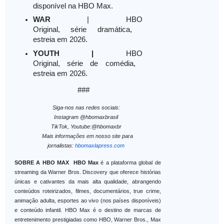
disponível na HBO Max.
WAR
| HBO
Original, série dramática,
estreia em 2026.
YOUTH
|
HBO
Original, série de comédia,
estreia em 2026.
###
Siga-nos nas redes sociais:
Instagram @hbomaxbrasil
TikTok, Youtube:@hbomaxbr
Mais informações em nosso site para
jornalistas:
hbomaxlapress.com
SOBRE A HBO MAX
HBO Max
é a plataforma global de
streaming da Warner Bros. Discovery que oferece histórias
únicas e cativantes da mais alta qualidade, abrangendo
conteúdos roteirizados, filmes, documentários, true crime,
animação adulta, esportes ao vivo (nos países disponíveis)
e conteúdo infantil. HBO Max é o destino de marcas de
entretenimento prestigiadas como HBO, Warner Bros., Max