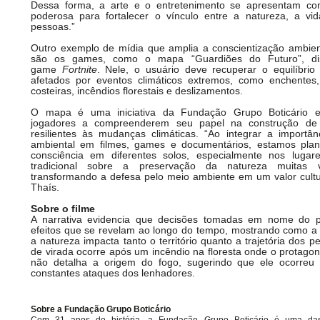
Dessa forma, a arte e o entretenimento se apresentam c
poderosa para fortalecer o vínculo entre a natureza, a v
pessoas.”
Outro exemplo de mídia que amplia a conscientização ambien
são os games, como o mapa “Guardiões do Futuro”, dis
game
Fortnite
. Nele, o usuário deve recuperar o equilíbri
afetados por eventos climáticos extremos, como enchentes
costeiras, incêndios florestais e deslizamentos.
O mapa é uma iniciativa da Fundação Grupo Boticário e
jogadores a compreenderem seu papel na construção de
resilientes às mudanças climáticas. “Ao integrar a importâ
ambiental em filmes, games e documentários, estamos pla
consciência em diferentes solos, especialmente nos lugar
tradicional sobre a preservação da natureza muitas
transformando a defesa pelo meio ambiente em um valor cultural
Thaís.
Sobre o filme
A narrativa evidencia que decisões tomadas em nome do 
efeitos que se revelam ao longo do tempo, mostrando como 
a natureza impacta tanto o território quanto a trajetória dos 
de virada ocorre após um incêndio na floresta onde o protagon
não detalha a origem do fogo, sugerindo que ele ocorreu
constantes ataques dos lenhadores.
Sobre a Fundação Grupo Boticário