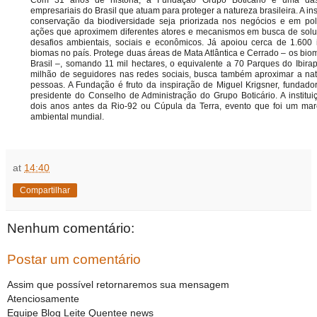
Com 31 anos de história, a
Fundação Grupo Boticário
é uma das 
empresariais do Brasil que atuam para proteger a natureza brasileira. A ins
conservação da biodiversidade seja priorizada nos negócios e em polí
ações que aproximem diferentes atores e mecanismos em busca de soluç
desafios ambientais, sociais e econômicos. Já apoiou cerca de 1.600 i
biomas no país. Protege duas áreas de Mata Atlântica e Cerrado – os b
Brasil –, somando 11 mil hectares, o equivalente a 70 Parques do Ibir
milhão de seguidores nas redes sociais, busca também aproximar a nat
pessoas. A Fundação é fruto da inspiração de Miguel Krigsner, fundador
presidente do Conselho de Administração do Grupo Boticário. A institui
dois anos antes da Rio-92 ou Cúpula da Terra, evento que foi um ma
ambiental mundial.
at
14:40
Compartilhar
Nenhum comentário:
Postar um comentário
Assim que possível retornaremos sua mensagem
Atenciosamente
Equipe Blog Leite Quentee news