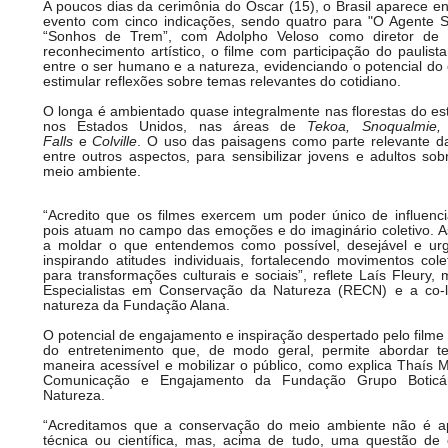
A poucos dias da cerimônia do
Oscar
(15), o Brasil aparece e
evento com cinco indicações, sendo quatro para "O Agente 
“Sonhos de Trem”, com Adolpho Veloso como diretor de f
reconhecimento artístico, o filme com participação do paulista
entre o ser humano e a natureza, evidenciando o potencial do
estimular reflexões sobre temas relevantes do cotidiano.
O longa é ambientado quase integralmente nas florestas do e
nos Estados Unidos, nas áreas de
Tekoa, Snoqualmie,
Falls
e
Colville
. O uso das paisagens como parte relevante da 
entre outros aspectos, para sensibilizar jovens e adultos s
meio ambiente.
“Acredito que os filmes exercem um poder único de influenc
pois atuam no campo das emoções e do imaginário coletivo. 
a moldar o que entendemos como possível, desejável e urg
inspirando atitudes individuais, fortalecendo movimentos cole
para transformações culturais e sociais”, reflete Laís Fleur
Especialistas em Conservação da Natureza (RECN) e a co-lí
natureza da Fundação Alana.
O potencial de engajamento e inspiração despertado pelo filme 
do entretenimento que, de modo geral, permite abordar 
maneira acessível e mobilizar o público, como explica Thaís
Comunicação e Engajamento da Fundação Grupo Boticá
Natureza.
“Acreditamos que a conservação do meio ambiente não é 
técnica ou científica, mas, acima de tudo, uma questão de