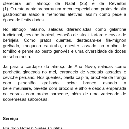
oferecerá um almoço de Natal (25) e de Réveillon
(1). O restaurante preparou um menu especial com pratos da alta
gastronomia aliado a memórias afetivas, assim como pede a
época de festividades.
No almoço natalino, saladas diferenciadas como galantine
tradicional, ceviche tropical, estação de steak tartare e caviar de
berinjela. Como pratos quentes, destacam-se filé-mignon
grelhado, moqueca capixaba, chester assado no molho de
tomilho e penne ao pesto genovês e uma diversidade de doces
de sobremesa.
Já para o cardápio do almoço de Ano Novo, saladas como
porchetta glaceada no mel, carpaccio de vegetais assados e
ceviche peruano. Nos quentes, paella caipira, brochete de frango
com pimentão grelhado, peixe branco assado a
belle meunière, bavette com brócolis e alho e cebola empanada
na cerveja com molho barbecue, além de uma variedade de
sobremesas saborosas.
Serviço
Bourbon Hotel & Suítes Curitiba