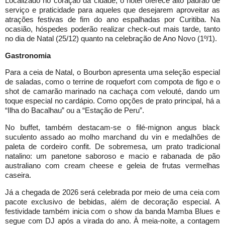
Localizado no coração da cidade, o hotel oferece alto padrão de
serviço e praticidade para aqueles que desejarem aproveitar as
atrações festivas de fim do ano espalhadas por Curitiba. Na
ocasião, hóspedes poderão realizar check-out mais tarde, tanto
no dia de Natal (25/12) quanto na celebração de Ano Novo (1º/1).
Gastronomia
Para a ceia de Natal, o Bourbon apresenta uma seleção especial
de saladas, como o terrine de roquefort com compota de figo e o
shot de camarão marinado na cachaça com velouté, dando um
toque especial no cardápio. Como opções de prato principal, há a
“Ilha do Bacalhau” ou a “Estação de Peru”.
No buffet, também destacam-se o filé-mignon angus black
suculento assado ao molho marchand du vin e medalhões de
paleta de cordeiro confit. De sobremesa, um prato tradicional
natalino: um panetone saboroso e macio e rabanada de pão
australiano com cream cheese e geleia de frutas vermelhas
caseira.
Já a chegada de 2026 será celebrada por meio de uma ceia com
pacote exclusivo de bebidas, além de decoração especial. A
festividade também inicia com o show da banda Mamba Blues e
segue com DJ após a virada do ano. À meia-noite, a contagem