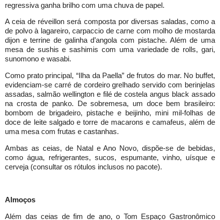
regressiva ganha brilho com uma chuva de papel.
A ceia de réveillon será composta por diversas saladas, como a
de polvo à lagareiro, carpaccio de carne com molho de mostarda
dijon e terrine de galinha d’angola com pistache. Além de uma
mesa de sushis e sashimis com uma variedade de rolls, gari,
sunomono e wasabi.
Como prato principal, “Ilha da Paella” de frutos do mar. No buffet,
evidenciam-se carré de cordeiro grelhado servido com berinjelas
assadas, salmão wellington e filé de costela angus black assado
na crosta de panko. De sobremesa, um doce bem brasileiro:
bombom de brigadeiro, pistache e beijinho, mini mil-folhas de
doce de leite salgado e torre de macarons e camafeus, além de
uma mesa com frutas e castanhas.
Ambas as ceias, de Natal e Ano Novo, dispõe-se de bebidas,
como água, refrigerantes, sucos, espumante, vinho, uísque e
cerveja (consultar os rótulos inclusos no pacote).
Almoços
Além das ceias de fim de ano, o Tom Espaço Gastronômico