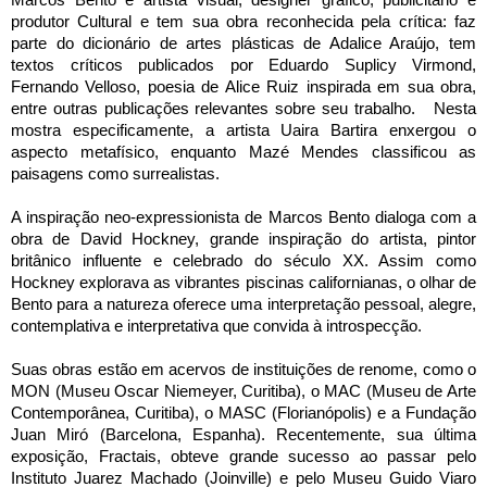
produtor Cultural e tem sua obra reconhecida pela crítica: faz
parte do dicionário de artes plásticas de Adalice Araújo, tem
textos críticos publicados por Eduardo Suplicy Virmond,
Fernando Velloso, poesia de Alice Ruiz inspirada em sua obra,
entre outras publicações relevantes sobre seu trabalho. Nesta
mostra especificamente, a artista Uaira Bartira enxergou o
aspecto metafísico, enquanto Mazé Mendes classificou as
paisagens como surrealistas.
A inspiração neo-expressionista de Marcos Bento dialoga com a
obra de David Hockney, grande inspiração do artista, pintor
britânico influente e celebrado do século XX. Assim como
Hockney explorava as vibrantes piscinas californianas, o olhar de
Bento para a natureza oferece uma interpretação pessoal, alegre,
contemplativa e interpretativa que convida à introspecção.
Suas obras estão em acervos de instituições de renome, como o
MON (Museu Oscar Niemeyer, Curitiba), o MAC (Museu de Arte
Contemporânea, Curitiba), o MASC (Florianópolis) e a Fundação
Juan Miró (Barcelona, Espanha). Recentemente, sua última
exposição, Fractais, obteve grande sucesso ao passar pelo
Instituto Juarez Machado (Joinville) e pelo Museu Guido Viaro