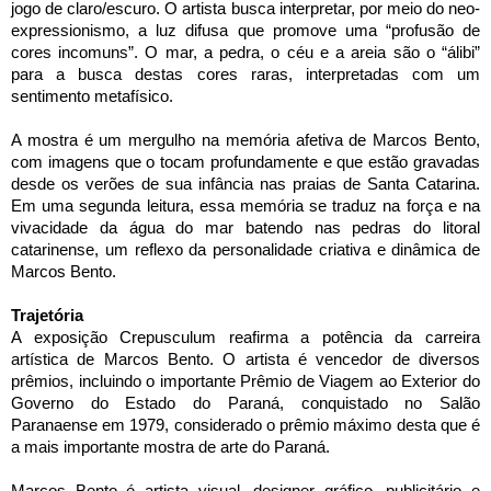
jogo de claro/escuro. O artista busca interpretar, por meio do neo-
expressionismo, a luz difusa que promove uma “profusão de
cores incomuns”. O mar, a pedra, o céu e a areia são o “álibi”
para a busca destas cores raras, interpretadas com um
sentimento metafísico.
A mostra é um mergulho na memória afetiva de Marcos Bento,
com imagens que o tocam profundamente e que estão gravadas
desde os verões de sua infância nas praias de Santa Catarina.
Em uma segunda leitura, essa memória se traduz na força e na
vivacidade da água do mar batendo nas pedras do litoral
catarinense, um reflexo da personalidade criativa e dinâmica de
Marcos Bento.
Trajetória
A exposição Crepusculum reafirma a potência da carreira
artística de Marcos Bento. O artista é vencedor de diversos
prêmios, incluindo o importante Prêmio de Viagem ao Exterior do
Governo do Estado do Paraná, conquistado no Salão
Paranaense em 1979, considerado o prêmio máximo desta que é
a mais importante mostra de arte do Paraná.
Marcos Bento é artista visual, designer gráfico, publicitário e