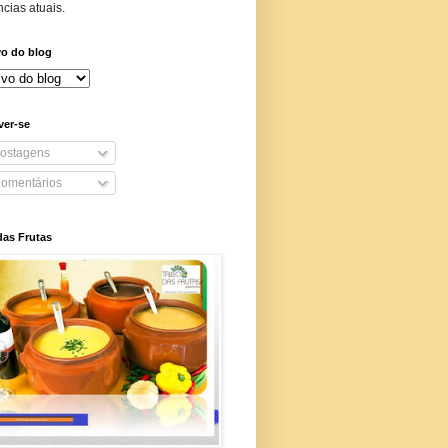
cias atuais.
vo do blog
ver-se
ostagens
omentários
das Frutas