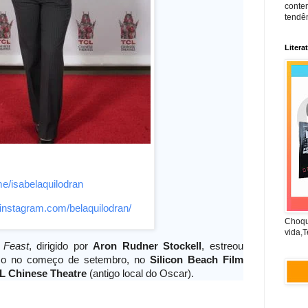
conte
tendên
Litera
me/
isabelaquilodran
.instagram.com/
belaquilodran/
Choqu
vida,T
l
Feast
, dirigido por
Aron Rudner Stockell
, estreou
ico no começo de setembro, no
Silicon Beach Film
L Chinese Theatre
(antigo local do Oscar).