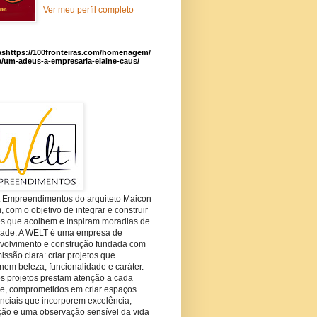
Ver meu perfil completo
ashttps://100fronteiras.com/homenagem/
a/um-adeus-a-empresaria-elaine-caus/
t Empreendimentos do arquiteto Maicon
com o objetivo de integrar e construir
es que acolhem e inspiram moradias de
dade. A WELT é uma empresa de
volvimento e construção fundada com
ssão clara: criar projetos que
em beleza, funcionalidade e caráter.
s projetos prestam atenção a cada
he, comprometidos em criar espaços
nciais que incorporem excelência,
ção e uma observação sensível da vida