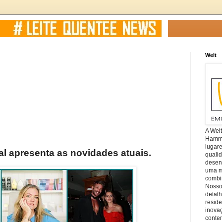
Welt
A Wel
Hamm, 
lugar
al apresenta as novidades atuais.
quali
desen
uma mi
combin
Nosso
detal
reside
inova
conte