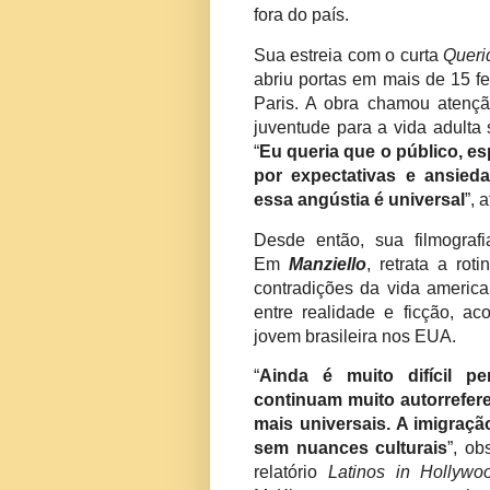
fora do país.
Sua estreia com o curta
Queri
abriu portas em mais de 15 f
Paris. A obra chamou atençã
juventude para a vida adulta 
“
Eu queria que o público, e
por expectativas e ansied
essa angústia é universal
”, 
Desde então, sua filmograf
Em
Manziello
, retrata a ro
contradições da vida americ
entre realidade e ficção, 
jovem brasileira nos EUA.
“
Ainda é muito difícil p
continuam muito autorrefer
mais universais. A imigraç
sem nuances culturais
”, ob
relatório
Latinos in Hollywo