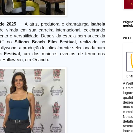
Págin
de 2025
— A atriz, produtora e dramaturga
Isabela
notici
virada em sua carreira internacional, celebrando
ento e versatilidade. Depois da estreia bem-sucedida
WELT
t”
no
Sili
con Beach Film Festival
, realizado no
ollywood, a produção foi oficialmente selecionada para
 Festival
, um dos maiores eventos de terror dos
o Halloween, em Orlando.
A Wel
Hamm, 
lugar
quali
desen
uma mi
combin
Nosso
detal
reside
inova