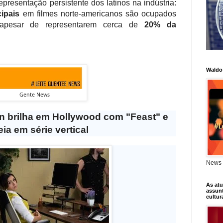
presentação persistente dos latinos na indústria:
ipais
em filmes norte-americanos são ocupados
 apesar de representarem cerca de
20% da
Waldo
Gente News
án brilha em Hollywood com "Feast" e
eia em série vertical
News 
As atu
assunt
cultur