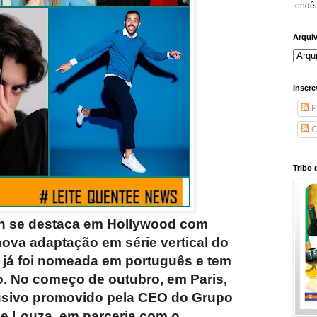
tendên
Arqui
Inscre
P
C
Tribo 
rán se destaca em Hollywood com
nova adaptação em série vertical do
r já foi nomeada em português e tem
. No começo de outubro, em Paris,
lusivo promovido pela CEO do Grupo
 Louza, em parceria com o