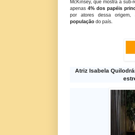
McKinsey, que mostra a sub-re
apenas
4% dos papéis princ
por atores dessa origem,
população
do país.
Atriz Isabela Quilodr
estr