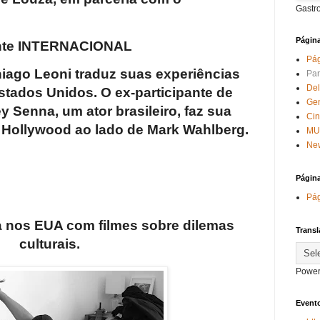
Gastr
Págin
nte INTERNACIONAL
Pág
hiago Leoni traduz suas experiências
Par
Del
Estados Unidos. O ex-participante de
Ge
y Senna, um ator brasileiro, faz sua
Ci
e Hollywood ao lado de Mark Wahlberg.
MU
New
Págin
Pág
ca nos EUA com filmes sobre dilemas
Transl
culturais.
Power
Evento