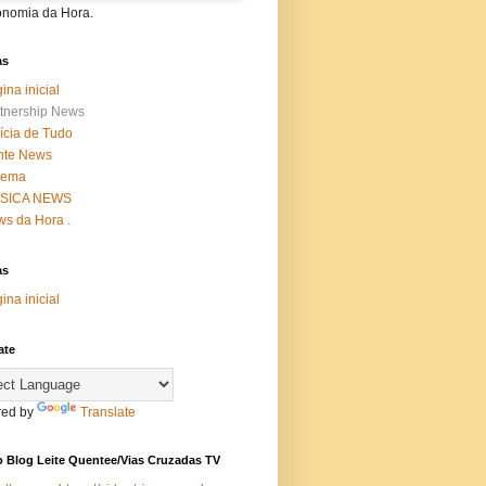
onomia da Hora.
as
ina inicial
tnership News
ícia de Tudo
nte News
nema
SICA NEWS
s da Hora .
as
ina inicial
ate
ed by
Translate
 Blog Leite Quentee/Vias Cruzadas TV