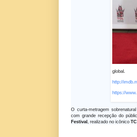
global.
http://imdb.
https://www
O curta-metragem sobrenatura
com grande recepção do públ
Festival
, realizado no icônico
TC