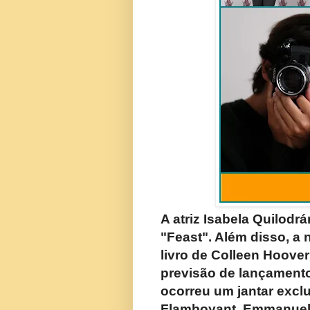
A atriz Isabela Quilod
"Feast". Além disso, a 
livro de Colleen Hoove
previsão de lançamento
ocorreu um jantar exc
Flamboyant, Emmanuele