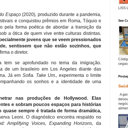
LISS
do Espaço
(2020), produzido durante a pandemia,
estivais e conquistou prêmios em Roma, Tóquio e
See Co
o pela forma poética de abordar a transição da
sob a ótica de quem vive entre culturas distintas.
specialmente jovens que se veem pressionados
ade, sentissem que não estão sozinhos, que
afirma o diretor.
Código
ia tem se aprofundado no tema da imigração.
cegas
tina de um brasileiro em Los Angeles diante das
ana. Já em
Sofia. Take Um.
, experimenta o limite
Posta
acompanhando os sonhos e a identidade de uma
Saúd
A ger
enetrar nas produções de Hollywood. Elas
deixou
negóc
entes e sobram poucos espaços para histórias
alimen
ão quase sempre é tratada de forma dramática,
serva Leoni. O diagnóstico encontra respaldo no
od: Amplifying Voices, Expanding Horizons
, da