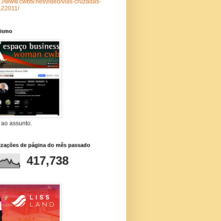
p://www.cwbtv.net/video/vias-cruzadas-
122011/
lismo
 ao assunto.
lizações de página do mês passado
417,738