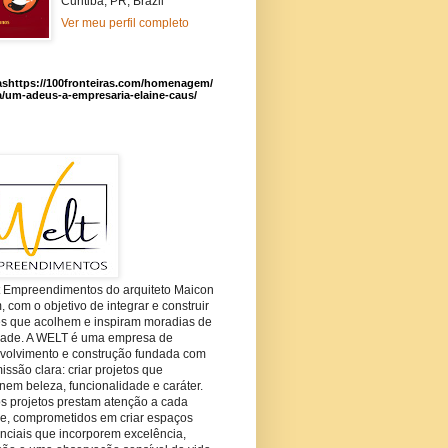
Curitiba, PR, Brazil
Ver meu perfil completo
ashttps://100fronteiras.com/homenagem/
a/um-adeus-a-empresaria-elaine-caus/
t Empreendimentos do arquiteto Maicon
com o objetivo de integrar e construir
es que acolhem e inspiram moradias de
dade. A WELT é uma empresa de
volvimento e construção fundada com
ssão clara: criar projetos que
em beleza, funcionalidade e caráter.
s projetos prestam atenção a cada
he, comprometidos em criar espaços
nciais que incorporem excelência,