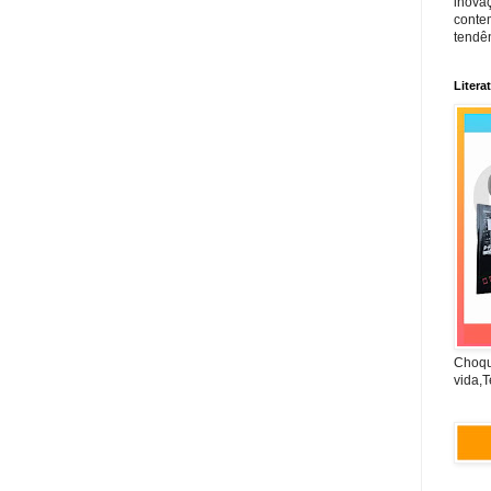
inova
conte
tendên
Litera
Choqu
vida,T