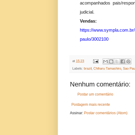
acompanhados pais/respons
judicial.
Vendas:
https://www.sympla.com.br/
paulo/3002100
at
15:23
Labels:
brazil
,
Chiharu Tamashiro
,
Sao Pau
Nenhum comentário:
Postar um comentário
Postagem mais recente
Assinar:
Postar comentários (Atom)