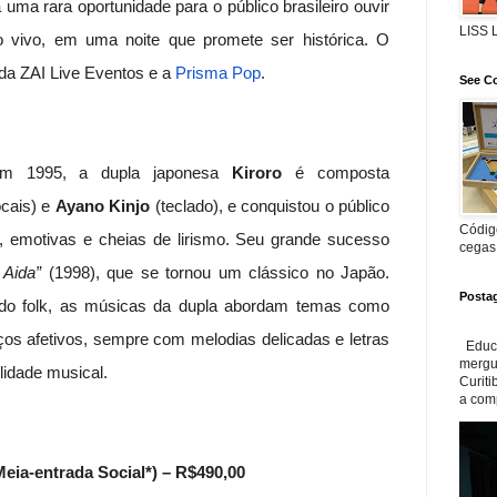
ma rara oportunidade para o público brasileiro ouvir
LISS
ao vivo, em uma noite que promete ser histórica. O
 da ZAI Live Eventos e a
Prisma Pop
.
See Co
m 1995, a dupla japonesa
Kiroro
é composta
cais) e
Ayano Kinjo
(teclado), e conquistou o público
Código
emotivas e cheias de lirismo. Seu grande sucesso
cegas
 Aida”
(1998), que se tornou um clássico no Japão.
Posta
 do folk, as músicas da dupla abordam temas como
ços afetivos, sempre com melodias delicadas e letras
Educa
mergul
lidade musical.
Curiti
a com
Meia-entrada Social*) – R$490,00