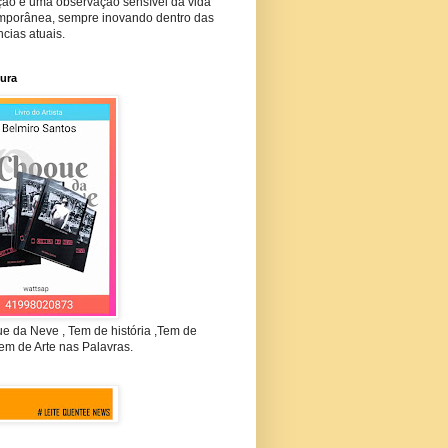
ção e uma observação sensível da vida
mporânea, sempre inovando dentro das
cias atuais.
tura
e da Neve , Tem de história ,Tem de
em de Arte nas Palavras.