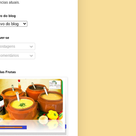
cias atuais.
vo do blog
ver-se
ostagens
omentários
das Frutas