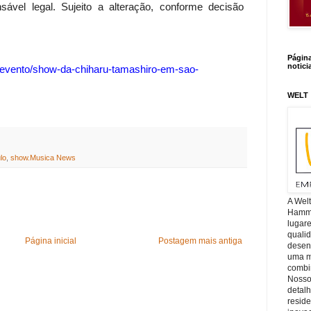
ável legal. Sujeito a alteração, conforme decisão
Págin
notici
evento/show-da-chiharu-
tamashiro-em-sao-
WELT
lo
,
show.Musica News
A Wel
Hamm, 
lugar
quali
Página inicial
Postagem mais antiga
desen
uma mi
combin
Nosso
detal
reside