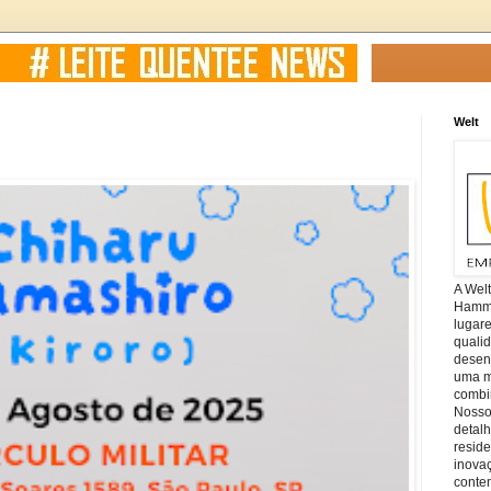
Welt
A Wel
Hamm, 
lugar
quali
desen
uma mi
combin
Nosso
detal
reside
inova
conte