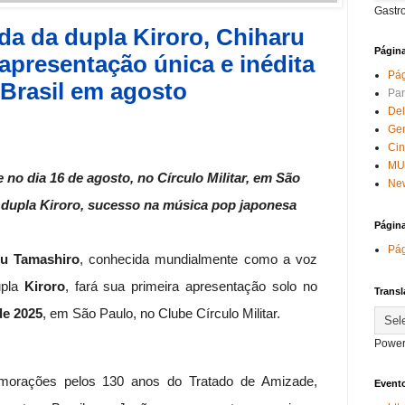
Gastr
a da dupla Kiroro, Chiharu
Págin
apresentação única e inédita
Pág
Brasil em agosto
Par
Del
Ge
Ci
MU
no dia 16 de agosto, no Círculo Militar, em São
New
a dupla Kiroro, sucesso na música pop japonesa
Págin
Pág
ru Tamashiro
, conhecida mundialmente como a voz
upla
Kiroro
, fará sua primeira apresentação solo no
Transl
de 2025
, em São Paulo, no Clube Círculo Militar.
Power
orações pelos 130 anos do Tratado de Amizade,
Evento