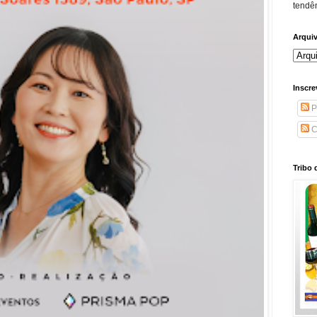
tendên
Arqui
Inscre
P
C
Tribo 