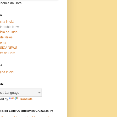
onomia da Hora.
as
ina inicial
tnership News
ícia de Tudo
nte News
nema
SICA NEWS
s da Hora .
as
ina inicial
ate
ed by
Translate
 Blog Leite Quentee/Vias Cruzadas TV