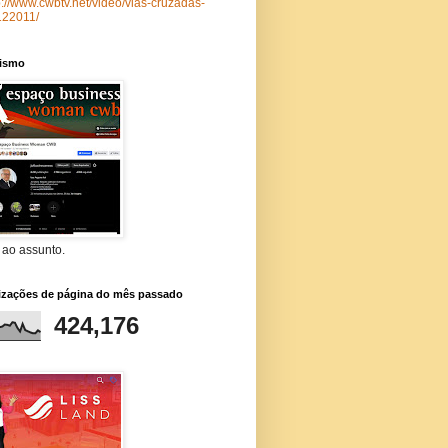
p://www.cwbtv.net/video/vias-cruzadas-
122011/
lismo
 ao assunto.
lizações de página do mês passado
424,176