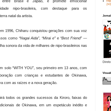
entre Brasil e Japão, e promete emocionar
htt
24
idade nipo-brasileira, com destaque para os
rra natal da artista.
Jorna
 em 1996, Chiharu conquistou gerações com sua voz
essos como
“Nagai Aida”
,
“Mirai e”
e
“Best Friend”
—
lha sonora da vida de milhares de nipo-brasileiros nas
Direto
um solo “WITH YOU”, seu primeiro em 13 anos, com
Visua
boração com crianças e estudantes de Okinawa,
iva com as raízes e a nova geração.
luirá todos os grandes sucessos da Kiroro, faixas do
dicionais de Okinawa, em um espetáculo inédito e