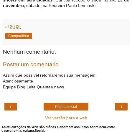
shows em seis cidades.
Curitiba recebe o show no dia
15 de
novembro
, sábado, na Pedreira Paulo Leminski
at
20:00
Compartilhar
Nenhum comentário:
Postar um comentário
Assim que possível retornaremos sua mensagem
Atenciosamente
Equipe Blog Leite Quentee news
‹
›
Página inicial
Ver versão para a web
As atualizações da Web são diárias e abordam assuntos sobre bem-estar,
gastronomia, cultura,Social.