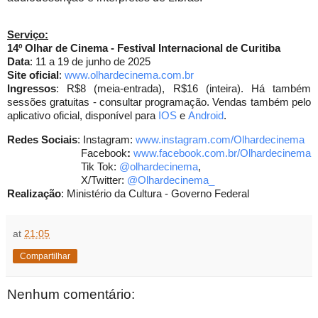
Serviço
:
14º Olhar de Cinema - Festival Internacional de Curitiba
Data
: 11 a 19 de junho de 2025
Site oficial
:
www.olhardecinema.com.br
Ingressos
: R$8 (meia-entrada), R$16 (inteira). Há também
sessões gratuitas - consultar programação. Vendas também pelo
aplicativo oficial, disponível para
IOS
e
Android
.
Redes Sociais
: Instagram:
www.instagram.com/
Olhardecinema
Facebook
:
www.facebook.com.br/
Olhardecinema
Tik Tok:
@olhardecinema
,
X/Twitter:
@Olhardecinema_
Realização
: Ministério da Cultura - Governo Federal
at
21:05
Compartilhar
Nenhum comentário: