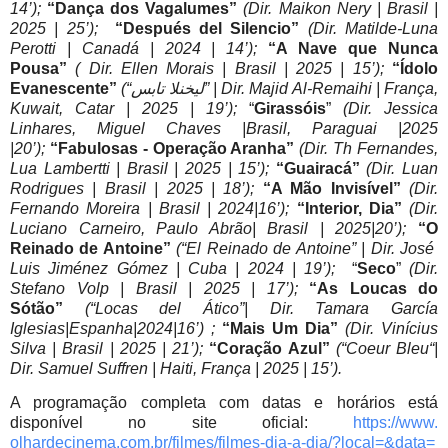
14’);
“Dança dos Vagalumes”
(Dir. Maikon Nery | Brasil |
2025 | 25’);
“Después del Silencio”
(Dir. Matilde-Luna
Perotti | Canadá | 2024 | 14’);
“A Nave que Nunca
Pousa”
( Dir. Ellen Morais | Brasil | 2025 | 15’);
“Ídolo
Evanescente”
(“ليخنلا تابس” | Dir. Majid Al-Remaihi | França,
Kuwait, Catar | 2025 | 19’);
“
Girassóis
”
(Dir. Jessica
Linhares, Miguel Chaves |Brasil, Paraguai |2025
|20’);
“Fabulosas - Operação Aranha”
(Dir. Th Fernandes,
Lua Lambertti | Brasil | 2025 | 15’);
“Guairacá”
(Dir. Luan
Rodrigues | Brasil | 2025 | 18’);
“A Mão Invisível”
(Dir.
Fernando Moreira | Brasil | 2024|16’);
“Interior, Dia”
(Dir.
Luciano Carneiro, Paulo Abrão| Brasil | 2025|20’);
“O
Reinado de Antoine”
(“El Reinado de Antoine” | Dir. José
Luis Jiménez Gómez | Cuba | 2024 | 19’);
“
Seco
”
(Dir.
Stefano Volp | Brasil | 2025 | 17’);
“As Loucas do
Sótão”
(“Locas del Ático”| Dir. Tamara García
Iglesias|Espanha|2024|16’) ;
“Mais Um Dia”
(Dir. Vinícius
Silva | Brasil | 2025 | 21’);
“Coração Azul”
(“Coeur Bleu“|
Dir. Samuel Suffren | Haiti, França | 2025 | 15’).
A programação completa com datas e horários está
disponível no site oficial:
https://www.
olhardecinema.com.br/filmes/
filmes-dia-a-dia/?local=&data=