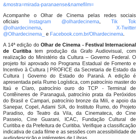
&mostra=mirada-paranaense&
namefilm=
Acompanhe o Olhar de Cinema pelas redes sociais
oficiais
Instagram @olhardecinema
,
Tik Tok
@olhardecinema
,
X-Twitter
@Olhardecinema_
e
Facebook.com.br/Olhardecinema
.
A 14ª edição do
Olhar de Cinema - Festival Internacional
de Curitiba
tem produção da Grafo Audiovisual, com
realização do Ministério da Cultura – Governo Federal. O
projeto foi aprovado no Programa Estadual de Fomento e
Incentivo à Cultura | PROFICE da Secretaria de Estado da
Cultura | Governo do Estado do Paraná. A edição é
apresentada pela Rumo Logística, com patrocínio master do
Itaú e Claro, patrocínio ouro do TCP - Terminal de
Contêineres de Paranaguá, patrocínio prata da Peróxidos
do Brasil e Campari, patrocínio bronze da Mili, e apoio da
Sanepar, Copel, Adami S/A, do Instituto Rumo, do Projeto
Paradiso, do Teatro da Vila, da Cinemateca, do Cine
Passeio, Cine Guarani, ICAC, Fundação Cultural de
Curitiba e da Prefeitura de Curitiba. Verifique a classificação
indicativa de cada filme e as sessões com acessibilidade de
audiodescrição e intérpretes de Libras.