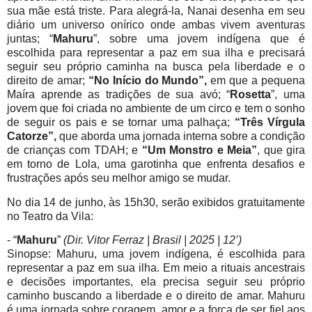
sua mãe está triste. Para alegrá-la, Nanai desenha em seu
diário um universo onírico onde ambas vivem aventuras
juntas; “
Mahuru
”, sobre uma jovem indígena que é
escolhida para representar a paz em sua ilha e precisará
seguir seu próprio caminha na busca pela liberdade e o
direito de amar;
“No Início do Mundo”,
em que a pequena
Maíra aprende as tradições de sua avó; “
Rosetta
”, uma
jovem que foi criada no ambiente de um circo e tem o sonho
de seguir os pais e se tornar uma palhaça;
“Três Vírgula
Catorze”,
que aborda uma jornada interna sobre a condição
de crianças com TDAH; e
“Um Monstro e Meia”
, que gira
em torno de Lola, uma garotinha que enfrenta desafios e
frustrações após seu melhor amigo se mudar.
No dia 14 de junho, às 15h30, serão exibidos gratuitamente
no Teatro da Vila:
- “
Mahuru
”
(Dir. Vitor Ferraz | Brasil | 2025 | 12’)
Sinopse: Mahuru, uma jovem indígena, é escolhida para
representar a paz em sua ilha. Em meio a rituais ancestrais
e decisões importantes, ela precisa seguir seu próprio
caminho buscando a liberdade e o direito de amar. Mahuru
é uma jornada sobre coragem, amor e a força de ser fiel aos