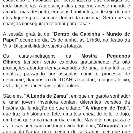
roda brasileiras. A presença dos pequenos neste mundo é
amada, mas desperta, em seus habitantes, o desejo de que
eles fiquem para sempre dentro da caixinha. Será que as
crianças conseguirão retornar para casa?
A sessão gratuita de
“Dentro da Caixinha - Mundo de
Papel”
ocorre no dia 15 de junho, às 17h30, no Teatro da
Vila. Disponibilidade sujeita à lotação.
Os curtas-metragens da
Mostra Pequenos
Olhares
também serão exibidos gratuitamente. As oito
produções abordam temas variados de uma forma lúdica e
didática, passando por assuntos como o processo de
desmame, diagnóstico de TDAH, a solidão, o toque afetivo,
as tradições ancestrais, entre outros.
São eles,
“A Lenda de Zamu”,
em que um garoto sonhador
e uma jovem inventora contam diferentes versões da
história da fundação de sua cidade;
“A Viagem de Tetê”
,
que traz a história de Tetê, uma teta cheia de leite, e Jojô,
um bebê que ama mamar dia e noite. Mas o tempo passa e
as coisas precisam mudar na vida dos dois; “
Abraços
”, que
apresenta Nanai, uma menina de seis anos, percebe que