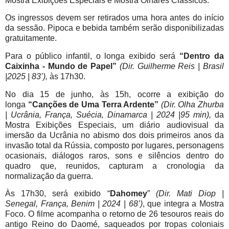
Mostra Exibições Especiais e Mostra Olhares Clássicos.
Os ingressos devem ser retirados uma hora antes do início
da sessão. Pipoca e bebida também serão disponibilizadas
gratuitamente.
Para o público infantil, o longa exibido será
“Dentro da
Caixinha - Mundo de Papel”
(Dir. Guilherme Reis | Brasil
|2025 | 83’),
às 17h30.
No dia 15 de junho, às 15h, ocorre a exibição do
longa
“Canções de Uma Terra Ardente”
(Dir. Olha Zhurba
| Ucrânia, França, Suécia, Dinamarca | 2024 |95 min),
da
Mostra Exibições Especiais, um diário audiovisual da
imersão da Ucrânia no abismo dos dois primeiros anos da
invasão total da Rússia, composto por lugares, personagens
ocasionais, diálogos raros, sons e silêncios dentro do
quadro que, reunidos, capturam a cronologia da
normalização da guerra.
Às 17h30, será exibido “
Dahomey
”
(Dir. Mati Diop |
Senegal, França, Benim | 2024 | 68’)
, que integra a Mostra
Foco. O filme acompanha o retorno de 26 tesouros reais do
antigo Reino do Daomé, saqueados por tropas coloniais