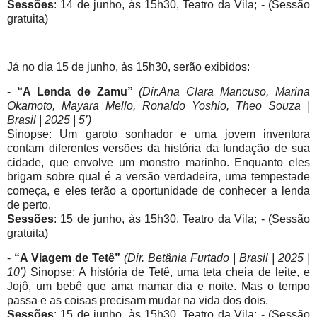
Sessões
: 14 de junho, às 15h30, Teatro da Vila; - (Sessão
gratuita)
Já no dia 15 de junho, às 15h30, serão exibidos:
-
“A Lenda de Zamu”
(Dir.Ana Clara Mancuso, Marina
Okamoto, Mayara Mello, Ronaldo Yoshio, Theo Souza |
Brasil | 2025 | 5’)
Sinopse: Um garoto sonhador e uma jovem inventora
contam diferentes versões da história da fundação de sua
cidade, que envolve um monstro marinho. Enquanto eles
brigam sobre qual é a versão verdadeira, uma tempestade
começa, e eles terão a oportunidade de conhecer a lenda
de perto.
Sessões
: 15 de junho, às 15h30, Teatro da Vila; - (Sessão
gratuita)
-
“A Viagem de Tetê”
(Dir. Betânia Furtado | Brasil | 2025 |
10’)
Sinopse: A história de Tetê, uma teta cheia de leite, e
Jojô, um bebê que ama mamar dia e noite. Mas o tempo
passa e as coisas precisam mudar na vida dos dois.
Sessões
: 15 de junho, às 15h30, Teatro da Vila; - (Sessão