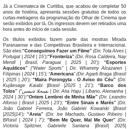
Já a Cinemateca de Curitiba, que acabou de completar 50
anos de história, apresenta sessões gratuitas de todos os
curtas-metragens da programação do Olhar de Cinema que
serão exibidos por lá. Os ingressos devem ser retirados uma
hora antes do início de cada sessão.
Os títulos exibidos fazem parte das mostras Mirada
Paranaense e das Competitivas Brasileira e Internacional.
São eles:
“Conseguimos Fazer um Filme”
(Dir. Tota Alves |
Portugal | 2024 | 15’);
“Fronteriza”
(Dir. Rosa Caldeira, Nay
Mendl | Brasil, Paraguai | 2025 | 20’);
“Esportes
Aquáticos”
(“Water Sports” | Dir. Whammy Alcazaren |
Filipinas | 2024 | 15’);
“
Americana
”
(Dir. Agarb Braga |Brasil
| 2025 | 20’);
“Maira Porongyta - O Aviso do Céu”
(
Dir.
Kujãesage Kaiabi |Brasil |2025 | 21’);
“Barco dos
Tolos”
(“ىقمحلا ةنيفس | Dir. Alia Haju | Líbano, Alemanha |
2024 | 30’);
“Ontem Lembrei de Minha Mãe”
(Dir. Leandro
Afonso | Brasil | 2025 | 23’);
“Entre Sinais e Marés”
(Dir.
João Gabriel Ferreira, João Gabriel Kowalski |Brasil
|2025|14’);
“Areia”
(Dir. Ive Machado, Gustavo Ribeiro |
BRasil | 2024 | 7’);
“Bem Me Quer, Mal Me Quer”
(Dir.
Victoria Spitzner, Gabrielle Santana |Brasil| 2025|