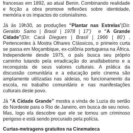
francesas em 1892, ao atual Benin. Combinando realidade
e ficção a obra promove reflexões sobre identidade,
memória e os impactos do colonialismo.
Já às 19h30, as produções
“Plantar nas Estrelas
”
(Dir.
Geraldo Sarno | Brasil | 1978 | 17’)
e
“A Grande
Cidade”
(Dir. Cacá Diegues | Brasil | 1966 | 80’)
.
Pertencentes à Mostra Olhares Clássicos, o primeiro curta
se passa em Moçambique, ex-colônia portuguesa na África.
Independente desde 1975, o país busca seu próprio
caminho lutando pela erradicação do analfabetismo e a
reconquista de seus valores culturais. A prática da
discussão comunitária e a educação pelo cinema são
amplamente utilizadas nas aldeias, no funcionamento da
escola, no trabalho comunitário e nas manifestações
culturais deste povo.
Já
“A Cidade Grande”
mostra a vinda de Luzia do sertão
do Nordeste para o Rio de Janeiro, em busca de seu noivo.
Mas, logo ela descobre que ele se tornou um criminoso
perigoso e está sendo procurado pela polícia.
Curtas-metragens gratuitos na Cinemateca