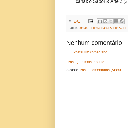
canal: o Sabor & Arte 2 (2
at
12:31
Labels:
@gastronomia
,
canal Sabor & Arte
Nenhum comentário:
Postar um comentário
Postagem mais recente
Assinar:
Postar comentários (Atom)