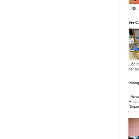
LISS
See Co
Código
cegas
Posta
Nova 
Massa'
Disco
o...