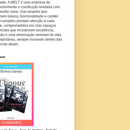
dade. A WELT é uma empresa de
volvimento e construção fundada com
ssão clara: criar projetos que
em beleza, funcionalidade e caráter.
s projetos prestam atenção a cada
he, comprometidos em criar espaços
nciais que incorporem excelência,
ção e uma observação sensível da vida
mporânea, sempre inovando dentro das
cias atuais.
tura