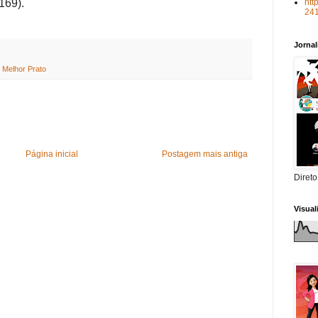
169).
htt
24
Jorna
,
Melhor Prato
Página inicial
Postagem mais antiga
Direto
Visua