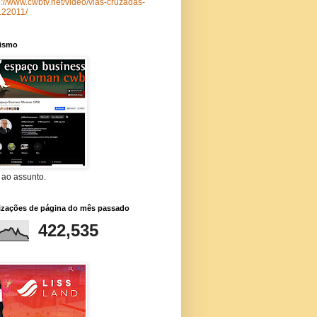
p://www.cwbtv.net/video/vias-cruzadas-
122011/
lismo
 ao assunto.
lizações de página do mês passado
422,535