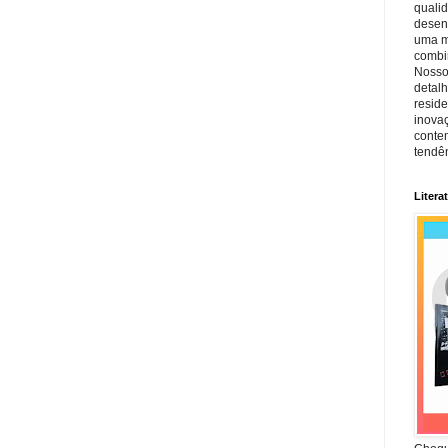
quali
desen
uma mi
combin
Nosso
detal
reside
inova
conte
tendên
Litera