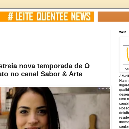
Welt
estreia nova temporada de O
ato no canal Sabor & Arte
A Wel
Hamm, 
lugar
quali
desen
uma mi
combin
Nosso
detal
reside
inova
conte