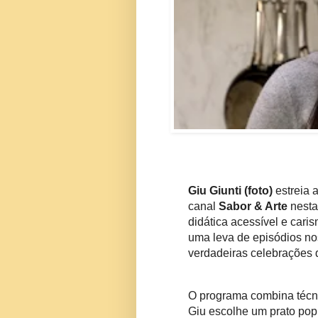
Giu Giunti
(foto)
estreia 
canal
Sabor & Arte
nesta
didática acessível e cari
uma leva de episódios nos
verdadeiras celebrações da
O programa combina técnic
Giu escolhe um prato popu