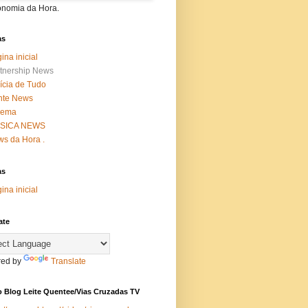
onomia da Hora.
as
ina inicial
tnership News
ícia de Tudo
nte News
nema
SICA NEWS
s da Hora .
as
ina inicial
ate
ed by
Translate
 Blog Leite Quentee/Vias Cruzadas TV