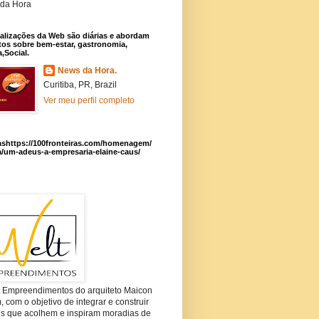
da Hora
alizações da Web são diárias e abordam
os sobre bem-estar, gastronomia,
a,Social.
News da Hora.
Curitiba, PR, Brazil
Ver meu perfil completo
ashttps://100fronteiras.com/homenagem/
a/um-adeus-a-empresaria-elaine-caus/
t Empreendimentos do arquiteto Maicon
com o objetivo de integrar e construir
es que acolhem e inspiram moradias de