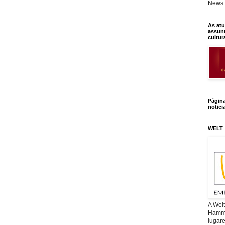
News 
As atu
assunt
cultur
Págin
notici
WELT
A Wel
Hamm, 
lugar