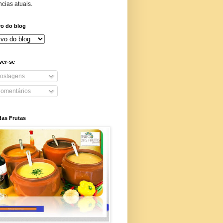
cias atuais.
vo do blog
ver-se
ostagens
omentários
das Frutas