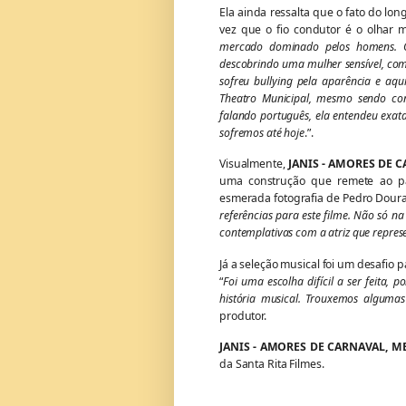
Ela ainda ressalta que o fato do lo
vez que o fio condutor é o olhar m
mercado dominado pelos homens. Qu
descobrindo uma mulher sensível, com
sofreu bullying pela aparência e aqu
Theatro Municipal, mesmo sendo con
falando português, ela entendeu exat
sofremos até hoje
.”.
Visualmente,
JANIS - AMORES DE 
uma construção que remete ao pa
esmerada fotografia de Pedro Doura
referências para este filme. Não só n
contemplativas com a atriz que represe
Já a seleção musical foi um desafio 
“
Foi uma escolha difícil a ser feita, 
história musical. Trouxemos alguma
produtor.
JANIS - AMORES DE CARNAVAL, M
da Santa Rita Filmes.