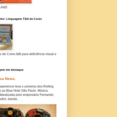
 LAND
lor- Linguagem Tátil de Cores
 de Cores tátil para deficiência visual e
gem em destaque
ca News.
perience leva o universo dos Rolling
s ao Blue Note São Paulo. Música
Idealizada pelo empresário Fernando
itch, banda...