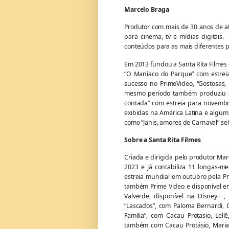
Marcelo Braga
Produtor com mais de 30 anos de a
para cinema, tv e mídias digitais
conteúdos para as mais diferentes p
Em 2013 fundou a Santa Rita Filmes
“O Maníaco do Parque” com estreia
sucesso no PrimeVideo, “Gostosas, L
mesmo período também produziu sér
contada” com estreia para novembro
exibidas na América Latina e algu
como “Janis, amores de Carnaval” se
Sobre a Santa Rita Filmes
Criada e dirigida pelo produtor Ma
2023 e já contabiliza 11 longas-
estreia mundial em outubro pela Pr
também Prime Video e disponível em 
Valverde, disponível na Disney+ ,
“Lascados”, com Paloma Bernardi, C
Família”, com Cacau Protasio, Lell
também com Cacau Protásio, Mariana