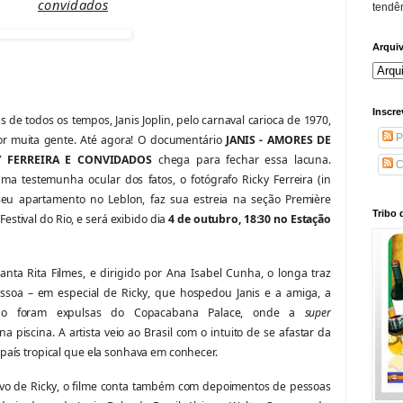
convidados
tendên
Arqui
Inscre
 de todos os tempos, Janis Joplin, pelo carnaval carioca de 1970,
P
or muita gente. Até agora! O documentário
JANIS - AMORES DE
Y FERREIRA E CONVIDADOS
chega para fechar essa lacuna.
C
a testemunha ocular dos fatos, o fotógrafo Ricky Ferreira (in
u apartamento no Leblon, faz sua estreia na seção Première
Tribo 
estival do Rio, e será exibido dia
4 de outubro, 18:30 no Estação
nta Rita Filmes, e dirigido por Ana Isabel Cunha, o longa traz
essoa – em especial de Ricky, que hospedou Janis e a amiga, a
uando foram expulsas do Copacabana Palace, onde a
super
iscina. A artista veio ao Brasil com o intuito de se afastar da
país tropical que ela sonhava em conhecer.
rvo de Ricky, o filme conta também com depoimentos de pessoas