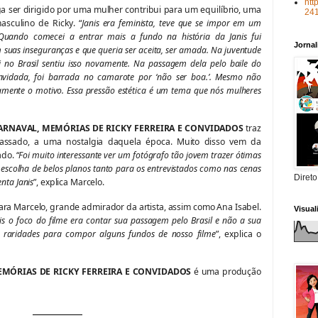
htt
nga ser dirigido por uma mulher contribui para um equilíbrio, uma
24
asculino de Ricky. “
Janis era feminista, teve que se impor em um
ando comecei a entrar mais a fundo na história da Janis fui
Jorna
 suas inseguranças e que queria ser aceita, ser amada. Na juventude
i no Brasil sentiu isso novamente. Na passagem dela pelo baile do
vidada, foi barrada no camarote por ‘não ser boa.’. Mesmo não
amente o motivo. Essa pressão estética é um tema que nós mulheres
CARNAVAL, MEMÓRIAS DE RICKY FERREIRA E CONVIDADOS
traz
ssado, a uma nostalgia daquela época. Muito disso vem da
do. “
Foi muito interessante ver um fotógrafo tão jovem trazer ótimas
a escolha de belos planos tanto para os entrevistados como nas cenas
Direto
nta Janis
”, explica Marcelo.
para Marcelo, grande admirador da artista, assim como Ana Isabel.
Visua
pois o foco do filme era contar sua passagem pelo Brasil e não a sua
s raridades para compor alguns fundos de nosso filme
”, explica o
EMÓRIAS DE RICKY FERREIRA E CONVIDADOS
é uma produção