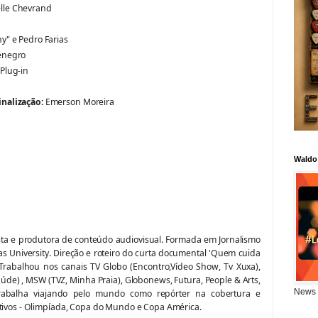
lle Chevrand
y" e Pedro Farias
enegro
 Plug-in
nalização:
Emerson Moreira
Waldo
ista e produtora de conteúdo audiovisual. Formada em Jornalismo
s University. Direção e roteiro do curta documental 'Quem cuida
 Trabalhou nos canais TV Globo (Encontro,Vídeo Show, Tv Xuxa),
aúde) , MSW (TVZ, Minha Praia), Globonews, Futura, People & Arts,
News 
rabalha viajando pelo mundo como repórter na cobertura e
rtivos - Olimpíada, Copa do Mundo e Copa América.