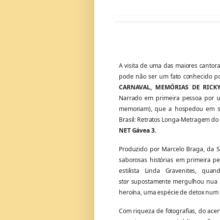
A visita de uma das maiores cantoras
pode não ser um fato conhecido p
CARNAVAL, MEMÓRIAS DE RICK
Narrado em primeira pessoa por um
memoriam), que a hospedou em se
Brasil: Retratos Longa-Metragem do F
NET Gávea 3.
Produzido por Marcelo Braga, da Sa
saborosas histórias em primeira p
estilista Linda Gravenites, q
star
supostamente mergulhou nua na p
heroína, uma espécie de detox num 
Com riqueza de fotografias, do ace