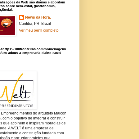
alizações da Web são diárias e abordam
os sobre bem-estar, gastronomia,
a,Social.
News da Hora.
Curitiba, PR, Brazil
Ver meu perfil completo
ashttps://100fronteiras.com/homenagem/
a/um-adeus-a-empresaria-elaine-caus/
t Empreendimentos do arquiteto Maicon
com o objetivo de integrar e construir
es que acolhem e inspiram moradias de
dade. A WELT é uma empresa de
volvimento e construção fundada com
ssão clara: criar projetos que