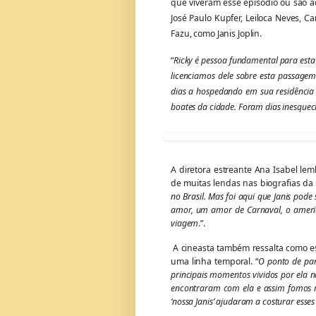
que viveram esse episódio ou são ad
José Paulo Kupfer, Leiloca Neves, C
Fazu, como Janis Joplin.
“
Ricky é pessoa fundamental para esta 
licenciamos dele sobre esta passagem 
dias a hospedando em sua residência 
boates da cidade. Foram dias inesquec
A diretora estreante Ana Isabel le
de muitas lendas nas biografias da a
no Brasil. Mas foi aqui que Janis pod
amor, um amor de Carnaval, o ameri
viagem
.”.
A cineasta também ressalta como ess
uma linha temporal. “
O ponto de par
principais momentos vividos por ela n
encontraram com ela e assim fomos r
‘nossa Janis’ ajudaram a costurar ess