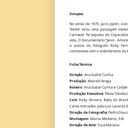
Sinopse:
No verão de 1970, Janis Joplin, íco
“detox” virou uma passagem meteó
Carnaval: foi expulsa do Copacaba
vida. O documentário “Janis - Amore
o acervo do fotógrafo Ricky Ferr
contrastava com o autoritarismo da é
Ficha Técnica
Direção:
Ana Isabel Cunha
Produção:
Marcelo Braga
Roteiro:
Ana Isabel Cunha e Carlyle 
Produção Executiva:
Flávia Tonalez
Com
Ricky Ferreira, Baby do Brasi
Carlos Horcades, João Luiz Lacerda d
Direção de Fotografia:
Pedro Dour
Montagem:
Marcia Medeiros, Edt
Direção de Arte:
Tuca Mariana