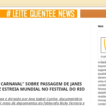
Welt
A Wel
Hamm, 
lugar
quali
desen
uma mi
 CARNAVAL” SOBRE PASSAGEM DE JANIS
combin
Z ESTREIA MUNDIAL NO FESTIVAL DO RIO
Nosso
detal
reside
ga e dirigido por Ana Isabel Cunha, documentário
inova
por meio de depoimentos do fotógrafo Ricky Ferreira e
conte