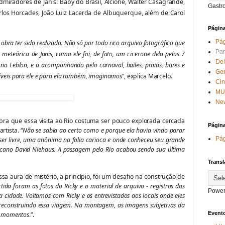
miradores de Janis: Baby do Brasil, Alcione, Walter Casagrande,
Gastr
arlos Horcades, João Luiz Lacerda de Albuquerque, além de Carol
Págin
Pág
obra ter sido realizada. Não só por todo rico arquivo fotográfico que
Par
meteórica de Janis, como ele foi, de fato, um cicerone dela pelos 7
Del
no Leblon, e a acompanhando pelo carnaval, bailes, praias, bares e
Ge
íveis para ele e para ela também, imaginamos
”, explica Marcelo.
Ci
MU
New
mbra que essa visita ao Rio costuma ser pouco explorada cercada
Págin
rtista. “
Não se sabia ao certo como e porque ela havia vindo parar
Pág
e ser livre, uma anônima na folia carioca e onde conheceu seu grande
cano David Niehaus. A passagem pelo Rio acabou sendo sua última
Transl
a aura de mistério, a princípio, foi um desafio na construção de
tida foram as fotos do Ricky e o material de arquivo - registros dos
Power
a cidade. Voltamos com Ricky e os entrevistados aos locais onde eles
econstruindo essa viagem. Na montagem, as imagens subjetivas da
Evento
es momentos
.”.