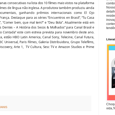
nas consecutivas na lista dos 10 filmes mais vistos na plataforma
combin
Nosso
filmes de língua não inglesa. A produtora também produziu ainda
detal
cumentais, ganhando prêmios internacionais como El Ojo
reside
 França. Destaque para as séries “Encuentros en Brasil”, “Tu Casa
inova
ta”, “Comer bem, que mal tem?” e “Deu Bola”. Atualmente está em
conte
os Dentes – A História dos Secos & Molhados” para Canal Brasil e
tendên
o Contada” este com estreia prevista para novembro deste ano.
a, estão HBO Latin America, Canal Sony, Telecine, Canal Futura,
Litera
C Universal, Paris Filmes, Galeria Distribuidora, Grupo Telefilms,
 Discovery, Arte 1, TV Cultura, Sesc TV e Amazon Studios e Prime
Choqu
JANIS
vida,T