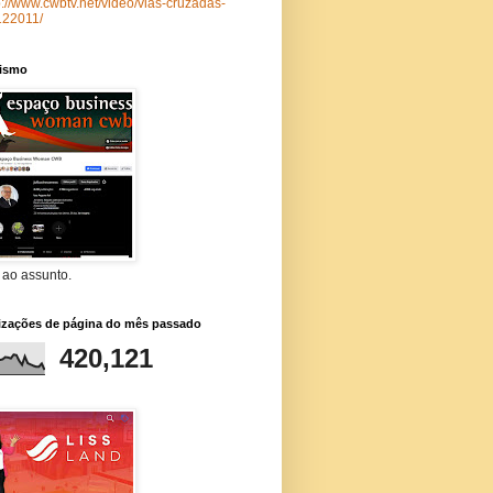
p://www.cwbtv.net/video/vias-cruzadas-
122011/
lismo
 ao assunto.
lizações de página do mês passado
420,121