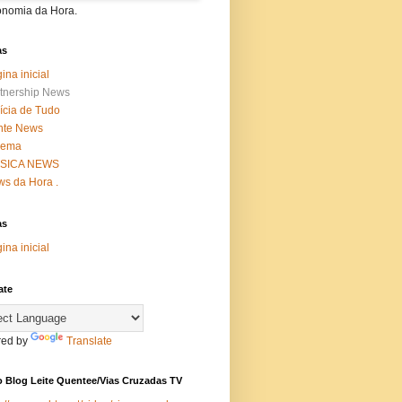
onomia da Hora.
as
ina inicial
tnership News
ícia de Tudo
nte News
nema
SICA NEWS
s da Hora .
as
ina inicial
ate
ed by
Translate
 Blog Leite Quentee/Vias Cruzadas TV