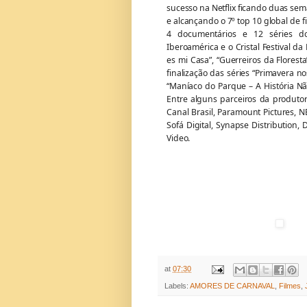
sucesso na Netflix ficando duas sema
e alcançando o 7º top 10 global de 
4 documentários e 12 séries do
Iberoamérica e o Cristal Festival da
es mi Casa”, “Guerreiros da Flores
finalização das séries “Primavera n
“Maníaco do Parque – A História Nã
Entre alguns parceiros da produtor
Canal Brasil, Paramount Pictures, NB
Sofá Digital, Synapse Distribution,
Video.
at
07:30
Labels:
AMORES DE CARNAVAL
,
Filmes
,