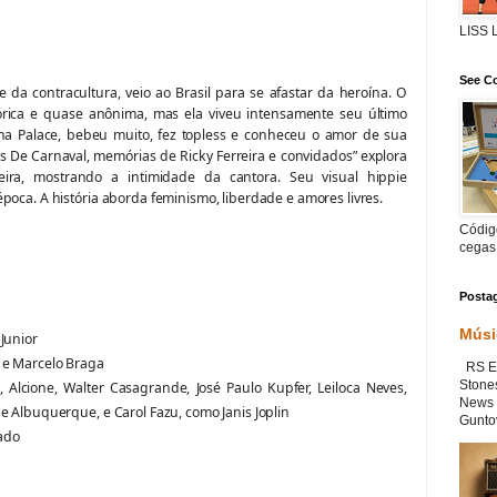
LISS
See Co
ne da contracultura, veio ao Brasil para se afastar da heroína. O
rica e quase anônima, mas ela viveu intensamente seu último
na Palace, bebeu muito, fez topless e conheceu o amor de sua
s De Carnaval, memórias de Ricky Ferreira e convidados” explora
eira, mostrando a intimidade da cantora. Seu visual hippie
poca. A história aborda feminismo, liberdade e amores livres.
Código
cegas
Posta
Músi
Junior
i e Marcelo Braga
RS Ex
Stone
l, Alcione, Walter Casagrande, José Paulo Kupfer, Leiloca Neves,
News 
e Albuquerque, e Carol Fazu, como Janis Joplin
Guntov
ado