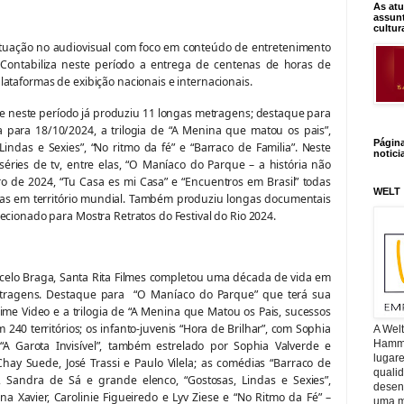
As atu
assunt
cultur
tuação no audiovisual com foco em conteúdo de entretenimento
. Contabiliza neste período a entrega de centenas de horas de
lataformas de exibição nacionais e internacionais.
 e neste período já produziu 11 longas metragens; destaque para
 para 18/10/2024, a trilogia de “A Menina que matou os pais”,
Págin
indas e Sexies”, “No ritmo da fé” e “Barraco de Familia”. Neste
notici
ies de tv, entre elas, “O Maníaco do Parque – a história não
 de 2024, “Tu Casa es mi Casa” e “Encuentros em Brasil” todas
WELT
mas em território mundial. Também produziu longas documentais
lecionado para Mostra Retratos do Festival do Rio 2024.
rcelo Braga, Santa Rita Filmes completou uma década de vida em
metragens. Destaque para “O Maníaco do Parque” que terá sua
ime Video e a trilogia de “A Menina que Matou os Pais, sucessos
240 territórios; os infanto-juvenis “Hora de Brilhar”, com Sophia
A Wel
Hamm, 
 “A Garota Invisível”, também estrelado por Sophia Valverde e
lugar
hay Suede, José Trassi e Paulo Vilela; as comédias “Barraco de
quali
ê, Sandra de Sá e grande elenco, “Gostosas, Lindas e Sexies”,
desen
 Xavier, Carolinie Figueiredo e Lyv Ziese e “No Ritmo da Fé” –
uma mi