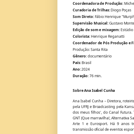
Coordenadora de Produção:
Miche
Curadoria de Trilhas:
Diogo Poças
Som Direto:
Fábio Henrique "Murph
Supervisão Musical:
Gustavo Mont
Edição de som e mixagem:
Estúdio
Colorista:
Henrique Reganatti
Coordenador de Pós Produção e Fi
Produção: Santa Rita
Gênero
: documentário
País
: Brasil
Ano
: 2024
Duração
: 76 min.
Sobre Ana Isabel Cunha
Ana Isabel Cunha – Diretora, roteir
pela UFRJ e Broadcasting pela Kansa
dos meus filhos', do Canal Futura.
GNT (Que marravilha!, Alternativa S
Arte 1 e Eurosport. Há 9 anos t
transmissão oficial de eventos espo