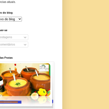
cias atuais.
vo do blog
ver-se
ostagens
omentários
das Frutas