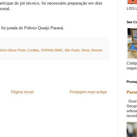
ticipar do júri técnico, foi necessário preparação em dois
LISS
sorial.
See Co
foi jurada do Prêmio Queijo Paraná.
tório Gilson Picler
,
Curitiba
,
JORNALISMO
,
São Paulo
,
Show
,
Simone
Código
cegas
Posta
Para
Página inicial
Postagem mais antiga
Guara
Geográ
artesa
reconh