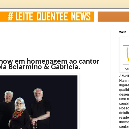
Welt
z show em homenagem ao cantor
pla Belarmino & Gabriela.
A Wel
Hamm, 
lugar
quali
desen
uma mi
combin
Nosso
detal
reside
inova
conte