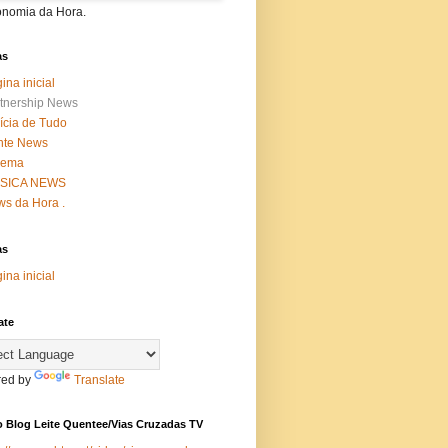
onomia da Hora.
as
ina inicial
tnership News
ícia de Tudo
nte News
nema
SICA NEWS
s da Hora .
as
ina inicial
ate
ed by
Translate
 Blog Leite Quentee/Vias Cruzadas TV