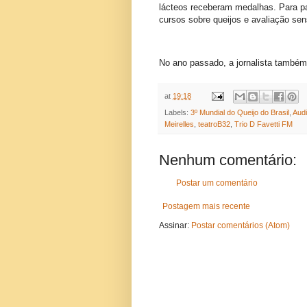
lácteos receberam medalhas. Para par
cursos sobre queijos e avaliação sen
No ano passado, a jornalista também 
at
19:18
Labels:
3º Mundial do Queijo do Brasil
,
Audi
Meirelles
,
teatroB32
,
Trio D Favetti FM
Nenhum comentário:
Postar um comentário
Postagem mais recente
Assinar:
Postar comentários (Atom)