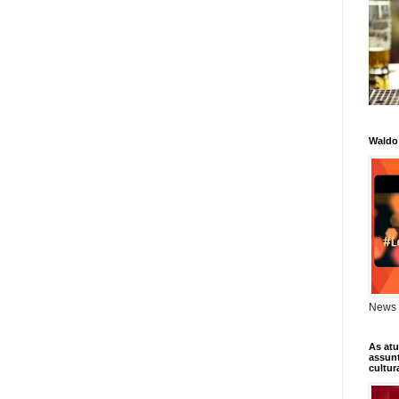
Waldo
News 
As atu
assunt
cultur