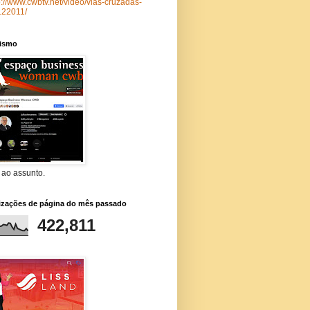
p://www.cwbtv.net/video/vias-cruzadas-
122011/
lismo
 ao assunto.
lizações de página do mês passado
422,811