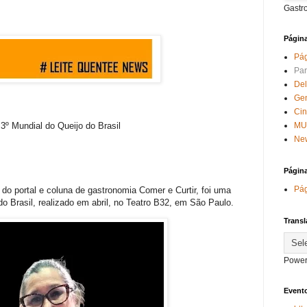
Gastr
Págin
Pág
Par
Del
Ge
Ci
MU
 3º Mundial do Queijo do Brasil
New
Págin
Pág
a do portal e coluna de gastronomia Comer e Curtir, foi uma
do Brasil, realizado em abril, no Teatro B32, em São Paulo.
Transl
Power
Evento