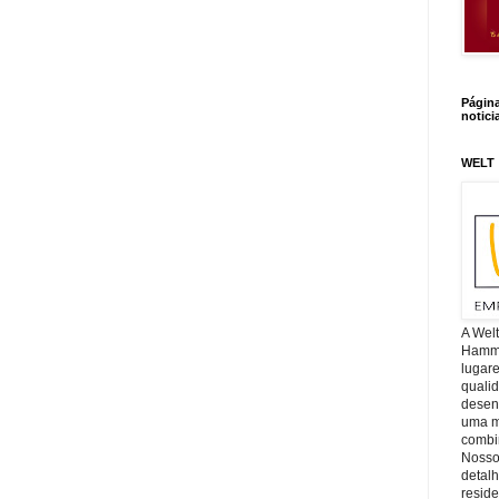
Págin
notici
WELT
A Wel
Hamm, 
lugar
quali
desen
uma mi
combin
Nosso
detal
reside