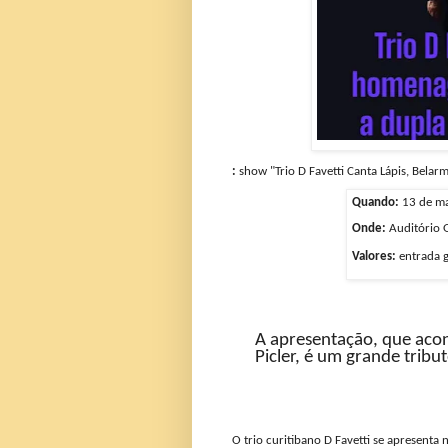
:
show "Trio D Favetti Canta Lápis, Belarm
Quando:
13 de mai
Onde:
Auditório G
Valores:
entrada g
A apresentação, que acon
Picler, é um grande tribu
O trio curitibano D Favetti se apresenta 