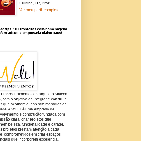
Curitiba, PR, Brazil
Ver meu perfil completo
ashttps://100fronteiras.com/homenagem/
a/um-adeus-a-empresaria-elaine-caus/
t Empreendimentos do arquiteto Maicon
com o objetivo de integrar e construir
es que acolhem e inspiram moradias de
dade. A WELT é uma empresa de
volvimento e construção fundada com
ssão clara: criar projetos que
em beleza, funcionalidade e caráter.
s projetos prestam atenção a cada
he, comprometidos em criar espaços
nciais que incorporem excelência,