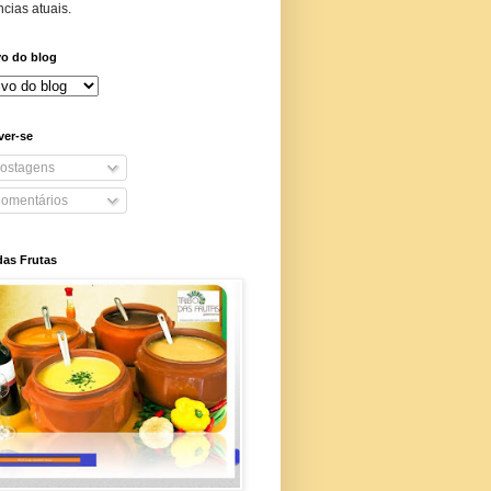
cias atuais.
vo do blog
ver-se
ostagens
omentários
das Frutas