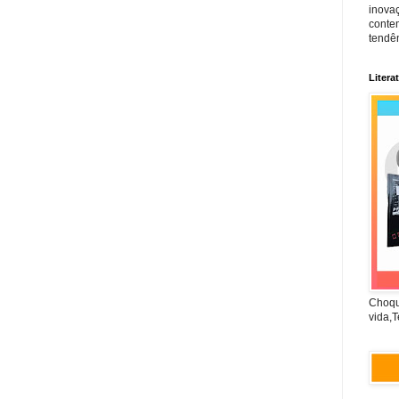
inova
conte
tendên
Litera
Choqu
vida,T