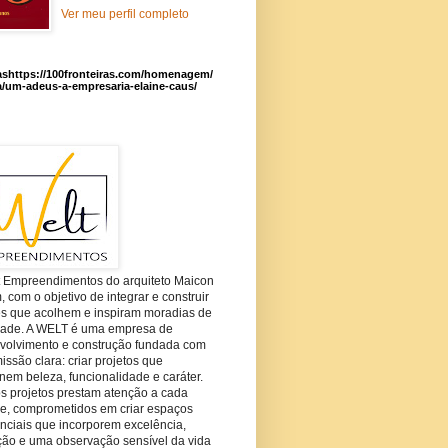
Ver meu perfil completo
ashttps://100fronteiras.com/homenagem/
a/um-adeus-a-empresaria-elaine-caus/
t Empreendimentos do arquiteto Maicon
com o objetivo de integrar e construir
es que acolhem e inspiram moradias de
dade. A WELT é uma empresa de
volvimento e construção fundada com
ssão clara: criar projetos que
em beleza, funcionalidade e caráter.
s projetos prestam atenção a cada
he, comprometidos em criar espaços
nciais que incorporem excelência,
ção e uma observação sensível da vida