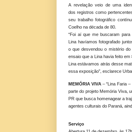
A revelação veio de uma ident
dos registros como pertencente
seu trabalho fotográfico contí
Coelho na década de 80.
“Foi aí que me buscaram para 
Lina havíamos fotografado junt
o que desvendou o mistério do
ensaio que a Lina havia feito em 
Lina estávamos atrás desse mate
essa exposição”, esclarece Urba
MEMÓRIA VIVA
– “Lina Faria 
parte do projeto Memória Viva, u
PR que busca homenagear a traje
agentes culturais do Paraná, ain
Serviço
Abertura 11 de dezembro, às 17