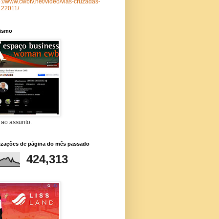
p://www.cwbtv.net/video/vias-cruzadas-
122011/
lismo
 ao assunto.
lizações de página do mês passado
424,313