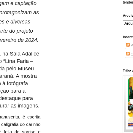
tendên
agem e captação
protagonizam as
Arqui
s e diversas
arte do projeto
Inscre
vereiro de 2024.
P
 na Sala Adalice
C
 “Lina Faria –
ada pelo Museu
Tribo 
raná. A mostra
à fotógrafa
ição para a
 destaque para
turar as imagens.
anuscrita, é escrita
caligrafia do carinho
 feita de sorriso e