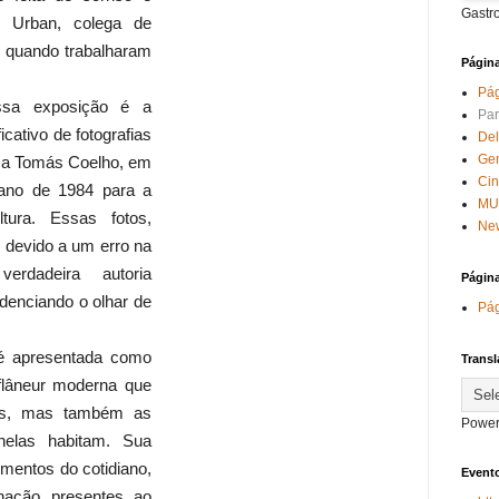
Gastr
o Urban, colega de
e quando trabalharam
Págin
Pág
ssa exposição é a
Par
cativo de fotografias
Del
Ge
nesa Tomás Coelho, em
Ci
ano de 1984 para a
MU
tura. Essas fotos,
New
n devido a um erro na
verdadeira autoria
Págin
denciando o olhar de
Pág
é apresentada como
Transl
flâneur moderna que
es, mas também as
Power
nelas habitam. Sua
gmentos do cotidiano,
Evento
nação presentes ao