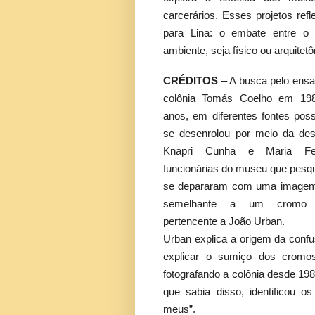
carcerários. Esses projetos re
para Lina: o embate entre o
ambiente, seja físico ou arquitetô
CRÉDITOS
– A busca pelo ensai
colônia Tomás Coelho em 198
anos, em diferentes fontes poss
se desenrolou por meio da des
Knapri Cunha e Maria Fer
funcionárias do museu que pesqu
se depararam com uma imagem 
semelhante a um cromo i
pertencente a João Urban.
Urban explica a origem da conf
explicar o sumiço dos cromo
fotografando a colônia desde 198
que sabia disso, identificou o
meus”.