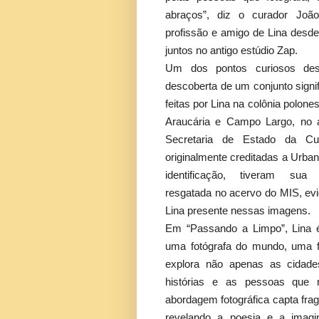
abraços”, diz o curador Joã
profissão e amigo de Lina desd
juntos no antigo estúdio Zap.
Um dos pontos curiosos de
descoberta de um conjunto signifi
feitas por Lina na colônia polo
Araucária e Campo Largo, no 
Secretaria de Estado da Cul
originalmente creditadas a Urba
identificação, tiveram sua 
resgatada no acervo do MIS, evi
Lina presente nessas imagens.
Em “Passando a Limpo”, Lina 
uma fotógrafa do mundo, uma 
explora não apenas as cidad
histórias e as pessoas que 
abordagem fotográfica capta fra
revelando a poesia e a imagi