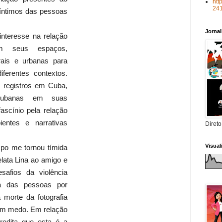
htt
24
íntimos das pessoas
Jorna
interesse na relação
om seus espaços,
rais e urbanas para
ferentes contextos.
 registros em Cuba,
cubanas em suas
ascínio pela relação
ntes e narrativas
Direto
Visua
po me tornou tímida
elata Lina ao amigo e
safios da violência
a das pessoas por
a morte da fotografia
em medo. Em relação