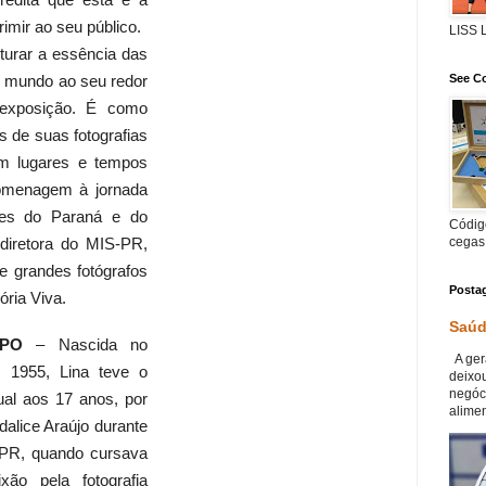
credita que esta é a
imir ao seu público.
LISS
turar a essência das
See Co
 o mundo ao seu redor
exposição. É como
s de suas fotografias
m lugares e tempos
homenagem à jornada
res do Paraná e do
Código
cegas
 diretora do MIS-PR,
de grandes fotógrafos
Posta
ria Viva.
Saúd
MPO
– Nascida no
A ger
 1955, Lina teve o
deixou
negóc
ual aos 17 anos, por
alimen
dalice Araújo durante
FPR, quando cursava
ão pela fotografia