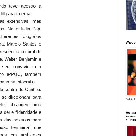
uando teve acesso a
ill para cinema.
as extensivas, mas
ivas. No estúdio Zap,
ferentes fotógrafos
Waldo
a, Márcio Santos e
escência cultural do
e, Walter Benjamin e
m seu convívio com
o no IPPUC, também
ano na fotografia.
do centro de Curitiba:
o se direcionam para
News 
ojetos abrangem uma
a série “Identidade e
As atu
assunt
res das pessoas para
cultur
risão Feminina”, que
eres em ambientes