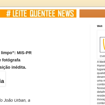
Welt
a limpo”: MIS-PR
e fotógrafa
A Wel
Hamm, 
ição inédita.
lugar
quali
desen
ia
uma mi
combin
Nosso
detal
reside
inova
fo João Urban, a
conte