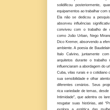
solidificou posteriormente, q
equipamentos ao trabalhar com st
Ela não se dedicou a pesquis
absorveu influências significat
conviveu com o trabalho de di
como João Urban, Nego Mirand
Dico Kremer, absorvendo a eferv
ambiente. A poesia de Baudelair
Italo Calvino, juntamente co
arquitetos durante o trabalh
influenciaram a abordagem do urb
Cuba, vilas rurais e o cotidiano 
sua sensibilidade e olhar atent
diferentes cenários. Seus pr
rica variedade de temas, desde 
Intimidade”, que adentra os la
resgatar suas histórias, até “P
explora a estética das mulh