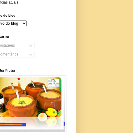
cias atuais.
vo do blog
ver-se
ostagens
omentários
das Frutas