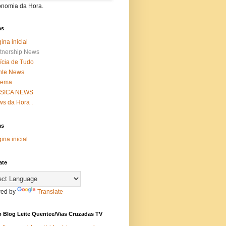
onomia da Hora.
as
ina inicial
tnership News
ícia de Tudo
nte News
nema
SICA NEWS
s da Hora .
as
ina inicial
ate
ed by
Translate
 Blog Leite Quentee/Vias Cruzadas TV