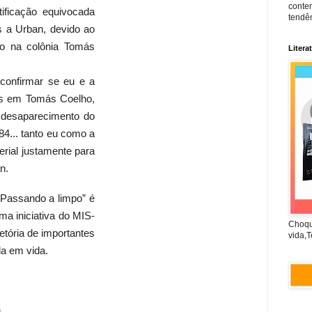
conte
ificação equivocada
tendên
s a Urban, devido ao
nuo na colônia Tomás
Litera
confirmar se eu e a
os em Tomás Coelho,
 desaparecimento do
84... tanto eu como a
rial justamente para
n.
– Passando a limpo” é
ma iniciativa do MIS-
Choqu
tória de importantes
vida,T
da em vida.
h