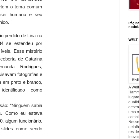
fletem o tema comum
 ser humano e seu
nico.
Págin
notici
o perdido de Lina na
WELT
4 se estendeu por
íveis. Esse mistério
coberta de Catarina
nanda Rodrigues,
isavam fotografias e
em preto e branco,
A Wel
dentificado como
Hamm, 
lugar
quali
usão: “Ninguém sabia
desen
uma mi
s. Como eu estava
combin
0, algum funcionário,
Nosso
detal
s slides como sendo
reside
inova