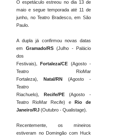
O espetáculo estreou no dia
13 de
maio e segue temporada até 11 de
junho, no Teatro Bradesco, em São
Paulo.
A dupla já confirmou novas datas
em
Gramado/RS
(Julho - Palácio
dos
Festivais),
Fortaleza/CE
(Agosto -
Teatro RioMar
Fortaleza),
Natal/RN
(Agosto -
Teatro
Riachuelo),
Recife/PE
(Agosto -
Teatro RioMar Recife) e
Rio de
Janeiro/RJ
(Outubro - Qualistage).
Recentemente, os mineiros
estiveram no Domingão com Huck