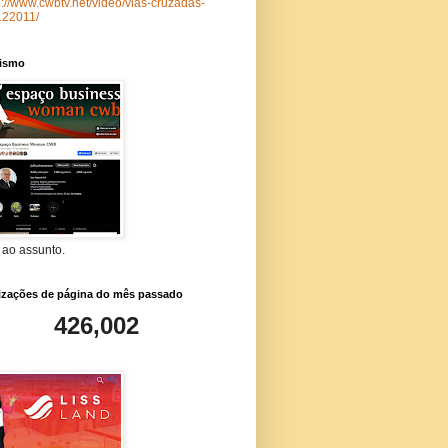
p://www.cwbtv.net/video/vias-cruzadas-
122011/
lismo
 ao assunto.
lizações de página do mês passado
426,002