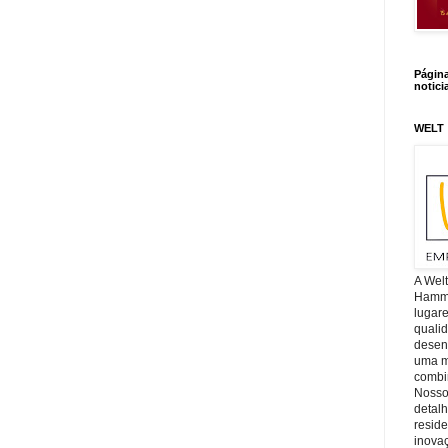
Págin
notici
WELT
A Wel
Hamm, 
lugar
quali
desen
uma mi
combin
Nosso
detal
reside
inova