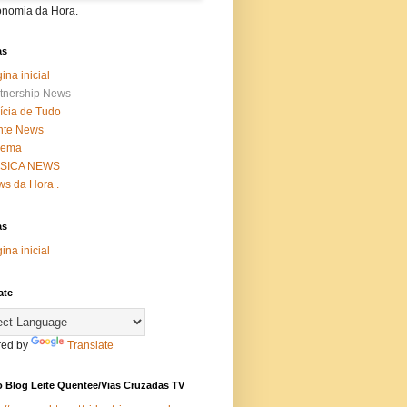
onomia da Hora.
as
ina inicial
tnership News
ícia de Tudo
nte News
nema
SICA NEWS
s da Hora .
as
ina inicial
ate
ed by
Translate
 Blog Leite Quentee/Vias Cruzadas TV