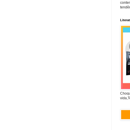
conte
tendên
Litera
Choqu
vida,T