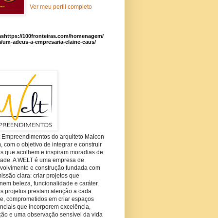
Ver meu perfil completo
ashttps://100fronteiras.com/homenagem/
a/um-adeus-a-empresaria-elaine-caus/
t Empreendimentos do arquiteto Maicon
com o objetivo de integrar e construir
es que acolhem e inspiram moradias de
dade. A WELT é uma empresa de
volvimento e construção fundada com
ssão clara: criar projetos que
em beleza, funcionalidade e caráter.
s projetos prestam atenção a cada
he, comprometidos em criar espaços
nciais que incorporem excelência,
ção e uma observação sensível da vida