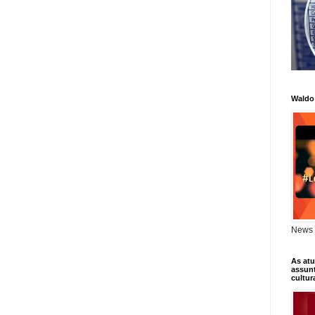
Waldo
News 
As atu
assunt
cultur