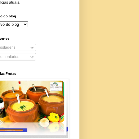
cias atuais.
vo do blog
ver-se
ostagens
omentários
das Frutas