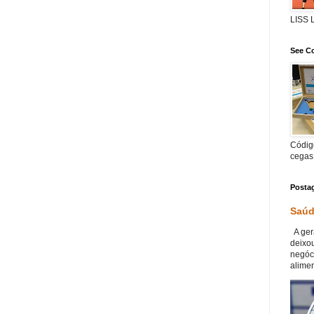
LISS
See Co
Código
cegas
Posta
Saúd
A ger
deixou
negóc
alimen