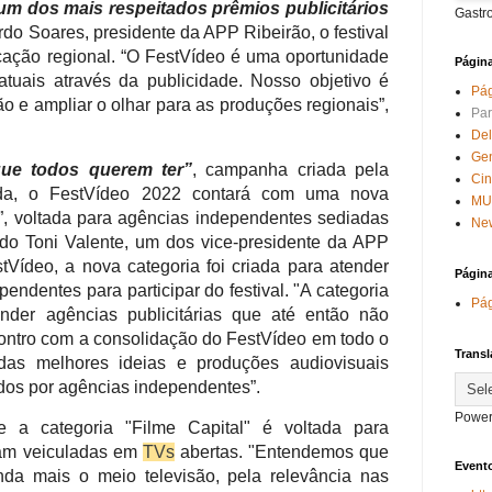
 um dos mais respeitados prêmios publicitários
Gastr
do Soares, presidente da APP Ribeirão, o festival
ação regional. “O FestVídeo é uma oportunidade
Págin
tuais através da publicidade. Nosso objetivo é
Pág
ião e ampliar o olhar para as produções regionais”,
Par
Del
Ge
ue todos querem ter”
, campanha criada pela
Ci
da, o FestVídeo 2022 contará com uma nova
MU
l”, voltada para agências independentes sediadas
New
ndo Toni Valente, um dos vice-presidente da APP
tVídeo, a nova categoria foi criada para atender
Págin
endentes para participar do festival. "A categoria
Pág
ender agências publicitárias que até então não
contro com a consolidação do FestVídeo em todo o
Transl
as melhores ideias e produções audiovisuais
dos por agências independentes”.
Power
e a categoria "Filme Capital" é voltada para
ram veiculadas em
TVs
abertas. "Entendemos que
Evento
nda mais o meio televisão, pela relevância nas