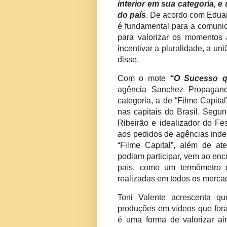
interior em sua categoria, e
do país
. De acordo com Eduar
é fundamental para a comunic
para valorizar os momentos a
incentivar a pluralidade, a un
disse.
Com o mote
“O Sucesso q
agência Sanchez Propagan
categoria, a de “Filme Capita
nas capitais do Brasil. Segu
Ribeirão e idealizador do Fes
aos pedidos de agências indep
“Filme Capital”, além de at
podiam participar, vem ao en
país, como um termômetro d
realizadas em todos os merca
Toni Valente acrescenta qu
produções em vídeos que fo
é uma forma de valorizar ai