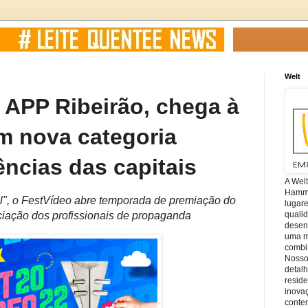
Welt
 APP Ribeirão, chega à
m nova categoria
ências das capitais
A Wel
Hamm, 
l", o FestVídeo abre temporada de premiação do
lugar
quali
ciação dos profissionais de propaganda
desen
uma mi
combin
Nosso
detal
reside
inova
conte