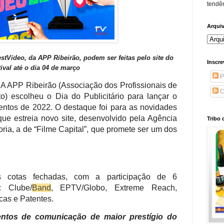
tendên
Arqui
stVídeo, da APP Ribeirão, podem ser feitas pelo site do
Inscre
tival até o dia 04 de março
P
–
A APP Ribeirão (Associação dos Profissionais de
C
) escolheu o Dia do Publicitário para lançar o
ventos de 2022. O destaque foi para as novidades
ue estreia novo site, desenvolvido pela Agência
Tribo 
ia, a de “Filme Capital”, que promete ser um dos
s cotas fechadas, com a participação de 6
: Clube/
Band
, EPTV/Globo, Extreme Reach,
cas e Patentes.
ntos de comunicação de maior prestígio do