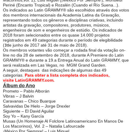
Macorinos,vol. 2), Luis Miguel (¡México Por Siempre!), Monsieur
Periné (Encanto Tropical) e Rozalén (Cuando el Río Suena...).
Os indicados ao Latin GRAMMY® são escolhidos através dos votos
dos membros internacionais da Academia Latina da Gravação,
representando todos os gêneros e disciplinas criativas, incluindo
artistas da gravação, compositores, produtores, músicos,
engenheiros de som e engenheiros de estúdio. Os indicados de
2018 foram selecionados entre os quase 14.000 projetos
registrados em 49 categorias durante o período de elegibilidade
(1ͦde junho de 2017 até 31 de maio de 2018).
Os membros votantes vão começar a rodada final da votação on-
line no dia 28 de setembro de 2018, durante A Premiere do Latin
GRAMMY® e durante a 19.a Entrega Anual do Latin GRAMMY, que
será realizada em Las Vegas, no MGM Grand Garden.
A seguir, destaques das indicações de algumas das 49
categorias.
Para obter a lista completa dos indicados,
visite LatinGRAMMY.com.
Álbum do Ano
Prometo – Pablo Alborán
Vibras – J Balvin
Caravanas – Chico Buarque
Salvavidas De Hielo – Jorge Drexler
Siguiente – El David Aguilar
Soy Yo – Kany García
Musas (Un Homenaje Al Folclore Latinoamericano En Manos De
Los Macorinos), Vol. 2 – Natalia Lafourcade
¡México Por Siempre! – Luis Miguel