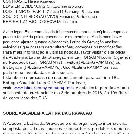
CONTRASTE Naiara Azevedo
ELAS EM EVIDÊNCIAS Chitãozinho & Xororó
DOIS TEMPOS, PARTE 2 Zezé Di Camargo & Luciano
SOU DO INTERIOR (AO VIVO) Fernando & Sorocaba
BEM SERTANEJO - O SHOW Michel Teló
Aviso legal: Este comunicado foi preparado com uma cópia da capa do
produto fornecida pelas gravadoras e os membros. Ainda pode haver
pequenos ajustes quando a Academia Latina da Gravação analisar
evidências que possam gerar alterações, correções ou modificações
.
Para mais informação e últimas notícias, favor visitar o site oficial
da Academia Latina da Gravação em LatinGRAMMY.com. Siga-nos
no Facebook (LatinGRAMMYs), Twitter(@LatinGRAMMYs) ou
Instagram (@LatinGRAMMYs). Use #LatinGRAMMY em sua
plataforma favorita das redes sociais.
Está aberto o processo de credenciamento para cobrir a 19.a
Entrega Anual do Latin GRAMMY. Por favor,
visite
www.latingrammy.com/en/press
. A data limite para fazer uma
solicitação de credencial é dia 3 de outubro de 2018, às 19h (hora
da costa leste dos EUA
SOBRE A ACADEMIA LATINA DA GRAVAÇÃO
A Academia Latina da Gravação é uma organização internacional
composta por artistas, músicos, compositores, produtores e outros
profissionais técnicos e artísticos da gravação, de língua hispânica