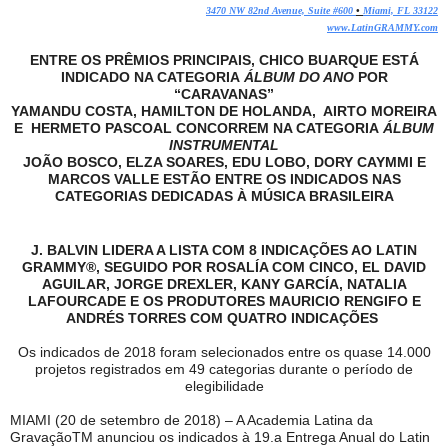
3470 NW 82nd Avenue, Suite #600
•
Miami, FL 33122
www.LatinGRAMMY.com
ENTRE OS PRÊMIOS PRINCIPAIS, CHICO BUARQUE ESTÁ
INDICADO NA CATEGORIA
ÁLBUM DO ANO
POR
“CARAVANAS”
YAMANDU COSTA, HAMILTON DE HOLANDA, AIRTO MOREIRA
E HERMETO PASCOAL CONCORREM NA CATEGORIA
ÁLBUM
INSTRUMENTAL
JOÃO BOSCO, ELZA SOARES, EDU LOBO, DORY CAYMMI E
MARCOS VALLE ESTÃO ENTRE OS INDICADOS NAS
CATEGORIAS DEDICADAS À MÚSICA BRASILEIRA
J. BALVIN LIDERA A LISTA COM 8 INDICAÇÕES AO LATIN
GRAMMY®, SEGUIDO POR ROSALÍA COM CINCO, EL DAVID
AGUILAR, JORGE DREXLER, KANY GARCÍA, NATALIA
LAFOURCADE E OS PRODUTORES MAURICIO RENGIFO E
ANDRÉS TORRES COM QUATRO INDICAÇÕES
Os indicados de 2018 foram selecionados entre os quase 14.000
projetos registrados em 49 categorias durante o período de
elegibilidade
MIAMI (20 de setembro de 2018) – A Academia Latina da
GravaçãoTM anunciou os indicados à 19.a Entrega Anual do Latin