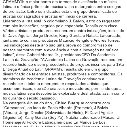
GRAMMY®, a maior honra em termos de excelência na música
latina e o único prêmio de música latina outorgados entre colegas
de profissão. Entre os indicados está um grupo diversificado de
artistas consagrados e artistas em início de carreira.
Liderando a lista está o colombiano J. Balvin, astro do reggaeton,
com oito indicações, seguido pela espanhola Rosalía com cinco.
Vários artistas e produtores receberam quatro indicações, incluindo
El David Aguilar, Jorge Drexler, Kany García e Natalia Lafourcade,
juntamente com os produtores Mauricio Rengifo e Andrés Torres.
"As indicações deste ano são uma prova do compromisso de
nossos membros com a excelência e com a inovação na música
latina", disse Gabriel Abaroa Jr., presidente/CEO Da Academia
Latina da Gravação. "A Academia Latina da Gravação recebeu um
recorde histórico e sem precedentes de projetos inscritos para 19.a
Entrega Anual do Latin GRAMMY, resultando em um grupo
diversificado de talentosos artistas, produtores e compositores. Os
membros da Academia Latina da Gravação continuam a
reconhecer o talento emergente e respeitados artistas que
assumem riscos, que são criativos e inovadores, permitindo que a
música latina seja descoberta, explorada e desfrutada, assim como
foi durante o século passado."
Na categoria Álbum do Ano ,
Chico Buarque
concorre com
“Caravanas”, ao lado de Pablo Alborán (Prometo), J Balvin
(Vibras), Jorge Drexler (Salvavidas de Hielo), El David Aguilar
(Siguiente), Kany García (Soy Yo), Natalia Lafourcade (Musas, Un
Homenaje Al Folclore Latinoamericano En Manos De Los