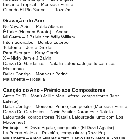
Encanto Tropical – Monsieur Periné
Cuando El Río Suena... – Rozalén
Gravação do Ano
No Vaya A Ser – Pablo Alborán
É Fake (Homem Barato) – Anaadi
Mi Gente – J Balvin con Willy William
Internacionales – Bomba Estéreo
Telefonía – Jorge Drexler
Para Siempre – Kany García
X – Nicky Jam e J Balvin
Danza De Gardenias – Natalia Lafourcade junto com Los
Macorinos
Bailar Contigo – Monsieur Periné
Malamente – Rosalía
Canção do Ano - Prêmio aos Compositores
Antes De Ti – Manú Jalil e Mon Laferte, compositores (Mon
Laferte)
Bailar Contigo – Monsieur Periné, compositor (Monsieur Periné)
Danza De Gardenias – David Aguilar Dorantes e Natalia
Lafourcade, compositores (Natalia Lafourcade junto com Los
Macorinos)
Embrujo – El David Aguilar, compositor (El David Aguilar)
La Puerta Violeta – Rozalén, compositora (Rozalén)
Malamente – Antón Alvarez Alfaro, Pablo Diaz-Reixa e Rosalía,