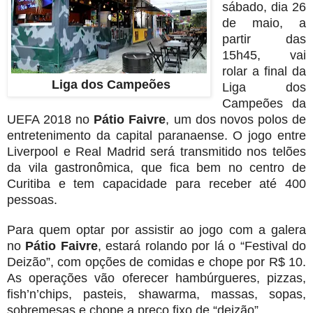
sábado, dia 26
de maio, a
partir das
15h45, vai
rolar a final da
Liga dos Campeões
Liga dos
Campeões da
UEFA 2018 no
Pátio Faivre
, um dos novos polos de
entretenimento da capital paranaense.
O jogo entre
Liverpool e Real Madrid será transmitido nos telões
da vila gastronômica, que fica bem no centro de
Curitiba e tem capacidade para receber até 400
pessoas.
Para quem optar por assistir ao jogo com a galera
no
Pátio Faivre
, estará rolando por lá o “Festival do
Deizão”, com opções de comidas e chope por R$ 10.
As operações vão oferecer hambúrgueres, pizzas,
fish’n’chips, pasteis, shawarma, massas, sopas,
sobremesas e chope a preço fixo de “deizão”.