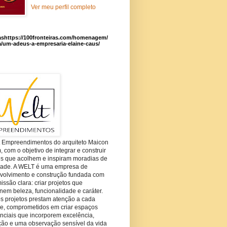
Ver meu perfil completo
ashttps://100fronteiras.com/homenagem/
a/um-adeus-a-empresaria-elaine-caus/
t Empreendimentos do arquiteto Maicon
com o objetivo de integrar e construir
es que acolhem e inspiram moradias de
dade. A WELT é uma empresa de
volvimento e construção fundada com
ssão clara: criar projetos que
em beleza, funcionalidade e caráter.
s projetos prestam atenção a cada
he, comprometidos em criar espaços
nciais que incorporem excelência,
ção e uma observação sensível da vida