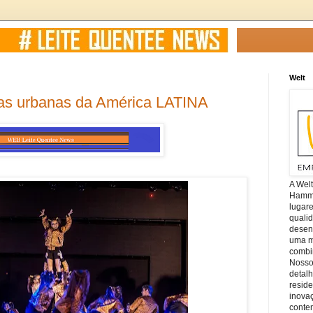
Welt
ças urbanas da América LATINA
A Wel
Hamm, 
lugar
quali
desen
uma mi
combin
Nosso
detal
reside
inova
conte