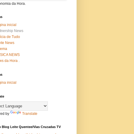
onomia da Hora.
as
ina inicial
tnership News
ícia de Tudo
nte News
nema
SICA NEWS
s da Hora .
as
ina inicial
ate
ed by
Translate
 Blog Leite Quentee/Vias Cruzadas TV