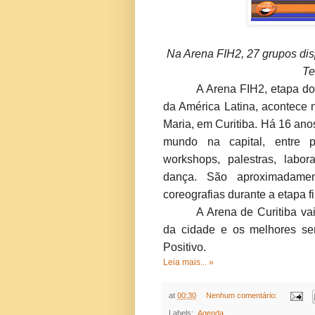
Na Arena FIH2, 27 grupos dis
Te
A Arena FIH2, etapa do
da América Latina, acontece n
Maria
,
em Curitiba. Há 16 anos
mundo na capital, entre pú
workshops, palestras, labo
dança. São aproximadame
coreografias durante a etapa f
A Arena de Curitiba va
da cidade e os melhores ser
Positivo.
Leia mais... »
at
00:30
Nenhum comentário:
Labels:
.Agenda