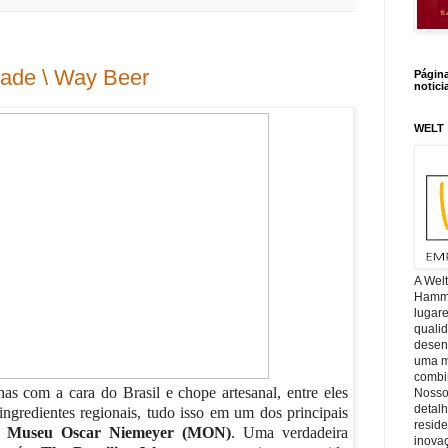
dade \ Way Beer
Págin
notici
WELT
A Wel
Hamm, 
lugar
quali
desen
uma mi
combin
as com a cara do Brasil e chope artesanal, entre eles
Nosso
detal
ingredientes regionais, tudo isso em um dos principais
reside
o
Museu Oscar Niemeyer (MON)
. Uma verdadeira
inova