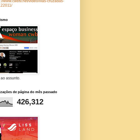
p://www.cwbtv.net/video/vias-cruzadas-
122011/
lismo
 ao assunto.
lizações de página do mês passado
426,312