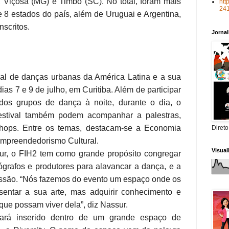
, Viçosa (MG) e Timbó (SC). No total, foram mais
htt
24
e 8 estados do país, além de Uruguai e Argentina,
nscritos.
Jorna
val de danças urbanas da América Latina e a sua
ias 7 e 9 de julho, em Curitiba. Além de participar
 dos grupos de dança à noite, durante o dia, o
festival também podem acompanhar a palestras,
shops. Entre os temas, destacam-se a Economia
Direto
Empreendedorismo Cultural.
Visua
r, o FIH2 tem como grande propósito congregar
ógrafos e produtores para alavancar a dança, e a
issão. “Nós fazemos do evento um espaço onde os
sentar a sua arte, mas adquirir conhecimento e
que possam viver dela”, diz Nassur.
ará inserido dentro de um grande espaço de