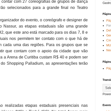
i contar com 27 coreografias de grupos de dança
Gastr
ão selecionados para a grande final no Teatro
Págin
izador do evento, o coreógrafo e designer de
Pág
Par
vio Nassur, as etapas estaduais são uma grande
Del
2, que este ano está marcado para os dias 7, 8 e
Ge
duais nos permitem ter contato com o que há de
Ci
m cada uma das regiões. Para os grupos que se
MU
New
ntir que contam com o apoio da cidade que vão
ara a Arena de Curitiba custam R$ 40 e podem ser
Págin
k do Shopping Palladium, as apresentações terão
Pág
Transl
Power
o realizadas etapas estaduais presenciais nas
Evento