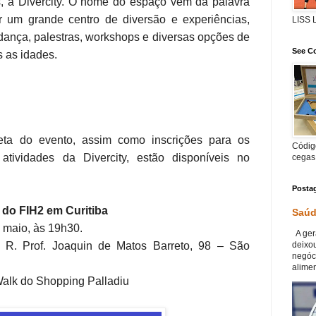
s, a Divercity. O nome do espaço vem da palavra
ar um grande centro de diversão e experiências,
LISS
dança, palestras, workshops e diversas opções de
See Co
s as idades.
ta do evento, assim como inscrições para os
Código
tividades da Divercity, estão disponíveis no
cegas
Posta
 do FIH2 em Curitiba
Saúd
e maio, às 19h30.
A ger
deixou
–
R. Prof. Joaquin de Matos Barreto, 98 – São
negóc
alimen
 Walk do Shopping Palladiu