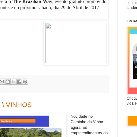
 será o
The Brazilian Way
, evento gratuito promovido
conte
contece no próximo sábado, dia 29 de Abril de 2017
tendên
Litera
Choqu
 \ VINHOS
vida,T
Novidade no
Caminho do Vinho:
agora, os
empreendimentos do