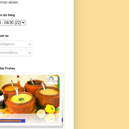
cias atuais.
vo do blog
ver-se
ostagens
omentários
das Frutas