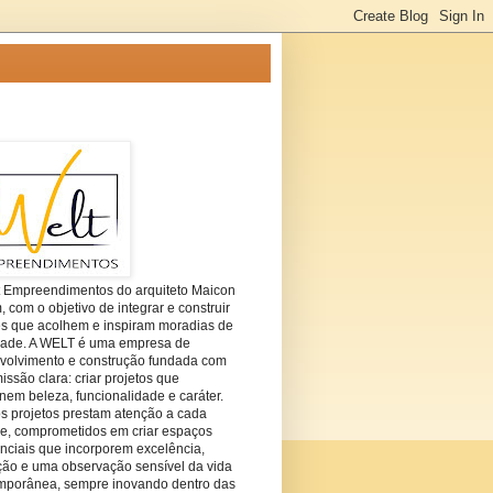
t Empreendimentos do arquiteto Maicon
com o objetivo de integrar e construir
es que acolhem e inspiram moradias de
dade. A WELT é uma empresa de
volvimento e construção fundada com
ssão clara: criar projetos que
em beleza, funcionalidade e caráter.
s projetos prestam atenção a cada
he, comprometidos em criar espaços
nciais que incorporem excelência,
ção e uma observação sensível da vida
mporânea, sempre inovando dentro das