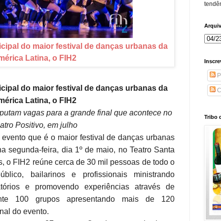
tendên
Arqui
cipal do maior festival de danças urbanas da
érica Latina, o FIH2
Inscre
P
cipal do maior festival de danças urbanas da
C
érica Latina, o FIH2
putam vagas para a grande final que acontece no
Tribo 
atro Positivo, em julho
 evento que é o maior festival de danças urbanas
a segunda-feira, dia 1º de maio, no Teatro Santa
, o FIH2 reúne cerca de 30 mil pessoas de todo o
blico, bailarinos e profissionais ministrando
ratórios e promovendo experiências através de
nte 100 grupos apresentando mais de 120
inal do evento.