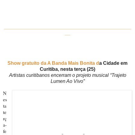
_______________________________________________
__
Show gratuito da A Banda Mais Bonita d
a Cidade em
Curitiba, nesta terça (25)
Artistas curitibanos encerram o projeto musical “Trajeto
Lumen Ao Vivo”
N
es
ta
te
rç
a-
fe