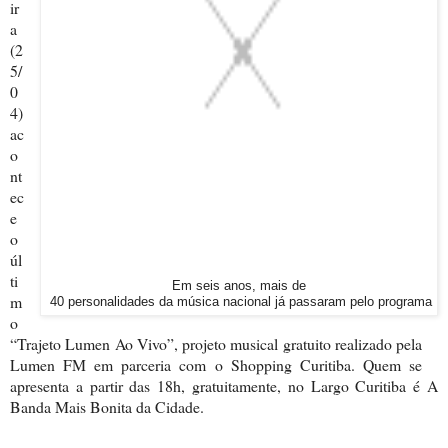
ir
a
(2
5/
0
4)
ac
o
nt
ec
e
o
úl
ti
Em seis anos, mais de
m
40 personalidades da música nacional já passaram pelo programa
o
“Trajeto Lumen Ao Vivo”, projeto musical gratuito realizado pela
Lumen FM em parceria com o Shopping Curitiba. Quem se
apresenta a partir das 18h, gratuitamente, no Largo Curitiba é A
Banda Mais Bonita da Cidade.