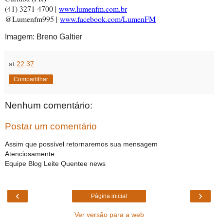
(41) 3271-4700 |
www.lumenfm.com.br
@Lumenfm995 |
www.facebook.com/LumenFM
Imagem: Breno Galtier
at
22:37
Compartilhar
Nenhum comentário:
Postar um comentário
Assim que possível retornaremos sua mensagem
Atenciosamente
Equipe Blog Leite Quentee news
‹
›
Página inicial
Ver versão para a web