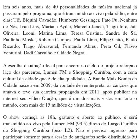
Em seis anos, mais de 40 personalidades da música nacional já
passaram pelo programa, que é transmitido ao vivo pela rádio, entre
elas: Tiê, Biquini Cavadão, Humberto Gessinger, Pato Fu, Nenhum
de Nós, Ivan Lins, Mariana Aydar, Marcelo Jeneci, Tiago Iorc, Jair
Oliveira, Leoni, Marina Lima, Teresa Cristina, Sandra de Sá,
Paulinho Moska, Roberta Campos, Paula Lima, Filipe Catto, Paulo
Ricardo, Tiago Abravanel, Fernanda Abreu, Preta Gil, Flávio
Venturini, Dadi Carvalho e Cidade Negra.
A escolha da atração local para encerrar o ciclo do projeto reforça o
laço dos parceiros, Lumen FM e Shopping Curitiba, com a cena
cultural da cidade que é de alta qualidade. A Banda Mais Bonita da
Cidade nasceu em 2009, da vontade de reinterpretar as canções que
amava e teve sua carreira propagada em 2011, após publicar na
internet seu vídeo Oração, que é um dos mais vistos em todo o
mundo, com mais de 15 milhões de visualizações.
O show começa às 18h, gratuito e aberto ao público, e será
transmitido ao vivo pela Lumen FM (99.5) direto do Largo Curitiba
do Shopping Curitiba (piso L2). Não é preciso ingresso para
participar, somente para a sessão de autógrafos serão distribuídas 50