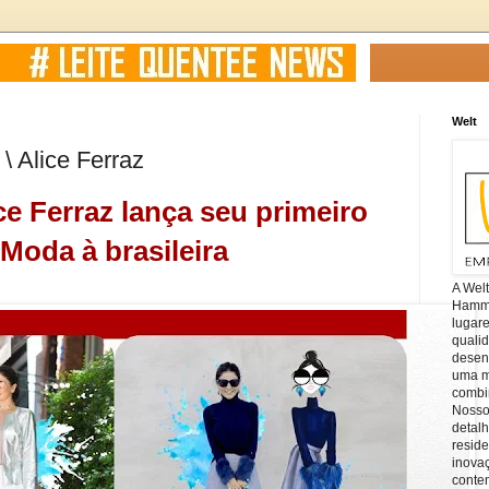
Welt
\ Alice Ferraz
ce Ferraz lança seu primeiro
 Moda à brasileira
A Wel
Hamm, 
lugar
quali
desen
uma mi
combin
Nosso
detal
reside
inova
conte