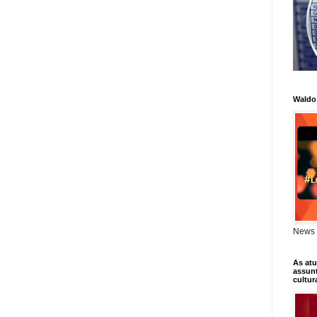
Waldo
News 
As atu
assunt
cultur