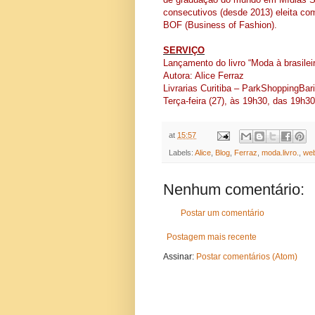
consecutivos (desde 2013) eleita c
BOF (Business of Fashion).
SERVIÇO
Lançamento do livro “Moda à brasilei
Autora: Alice Ferraz
Livrarias Curitiba – ParkShoppingBari
Terça-feira (27), às 19h30, das 19h3
at
15:57
Labels:
Alice
,
Blog
,
Ferraz
,
moda.livro.
,
web
Nenhum comentário:
Postar um comentário
Postagem mais recente
Assinar:
Postar comentários (Atom)