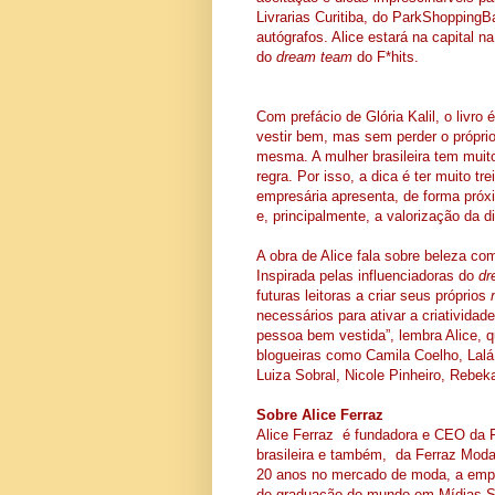
Livrarias Curitiba, do ParkShoppingBa
autógrafos. Alice estará na capital 
do
dream team
do F*hits.
Com prefácio de Glória Kalil, o livr
vestir bem, mas sem perder o própri
mesma. A mulher brasileira tem muito
regra. Por isso, a dica é ter muito tr
empresária apresenta, de forma próx
e, principalmente, a valorização da d
A obra de Alice fala sobre beleza c
Inspirada pelas influenciadoras do
dr
futuras leitoras a criar seus próprios
necessários para ativar a criativida
pessoa bem vestida”, lembra Alice, q
blogueiras como Camila Coelho, Lalá 
Luiza Sobral, Nicole Pinheiro, Rebek
Sobre Alice Ferraz
Alice Ferraz é fundadora e CEO da 
brasileira e também, da Ferraz Moda
20 anos no mercado de moda, a empr
de graduação do mundo em Mídias Soc