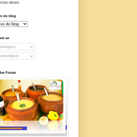
cias atuais.
vo do blog
ver-se
ostagens
omentários
das Frutas