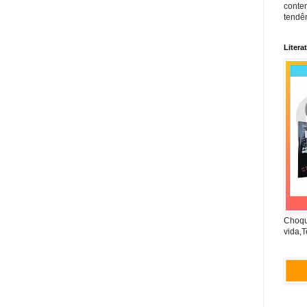
conte
tendên
Litera
Choqu
vida,T