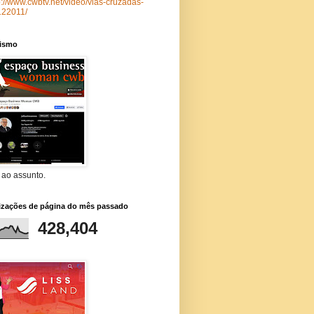
p://www.cwbtv.net/video/vias-cruzadas-
122011/
lismo
 ao assunto.
lizações de página do mês passado
428,404