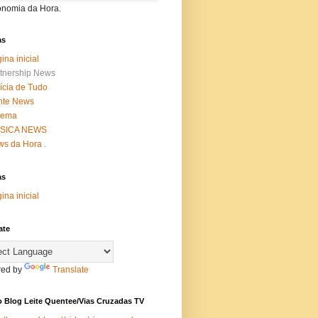
onomia da Hora.
as
ina inicial
tnership News
ícia de Tudo
nte News
nema
SICA NEWS
s da Hora .
as
ina inicial
ate
ed by
Translate
 Blog Leite Quentee/Vias Cruzadas TV