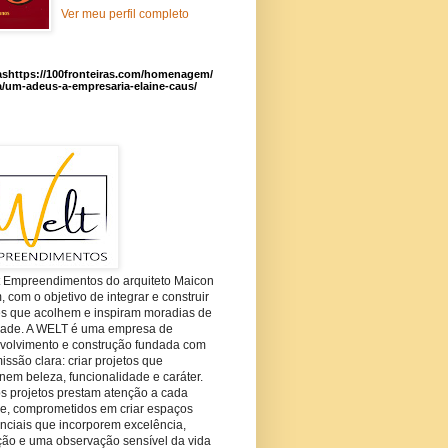
Ver meu perfil completo
ashttps://100fronteiras.com/homenagem/
a/um-adeus-a-empresaria-elaine-caus/
t Empreendimentos do arquiteto Maicon
com o objetivo de integrar e construir
es que acolhem e inspiram moradias de
dade. A WELT é uma empresa de
volvimento e construção fundada com
ssão clara: criar projetos que
em beleza, funcionalidade e caráter.
s projetos prestam atenção a cada
he, comprometidos em criar espaços
nciais que incorporem excelência,
ção e uma observação sensível da vida