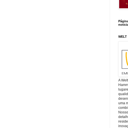
Págin
notici
WELT
A Wel
Hamm, 
lugar
quali
desen
uma mi
combin
Nosso
detal
reside
inova