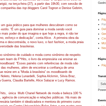
Gastr
rigüi, na terça-feira (27), a partir das 19h30, com sessão de
na companhia das
top bloggers
Carol Tognon e Denise Gebrim,
Págin
Pág
Par
o é um guia prático para que mulheres descubram como se
Del
o estilo. “É um guia para dominar a moda sendo você
 mais poder do que imagina e que hoje a regra, é não ter
Ge
eino, esforço e dedicação”, conta Alice. A primeira obra da
Ci
ima e descontraída, o novo luxo, o
fast fashion
¸ a moda praia
MU
iversidade das brasileiras.
New
omo sinônimo de cuidado e moda como sinônimo de respeito.
eam team
do F*Hits, o livro da empresária vai ensinar as
Págin
moodboard. “
Esses painéis com referências de moda são
Pág
de das mulheres, além de encontrar a confiança de uma
ue reúne em a “Moda à brasileira” os
moodboards
de
Noleto, Helena Lunardelli, Sophia Alckmin, Silvia Braz,
Transl
a Guerra, Claudia Bartelle, Alice Salazar e Lucy Ramos.
Power
Fhits, única Multi Chanel Network de moda e beleza 100 %
, agência de comunicação e relações públicas. Há mais de
Evento
esária também é idealizadora e mentora do primeiro curso
iais no Centro Universitário Belas Artes e por quatro anos