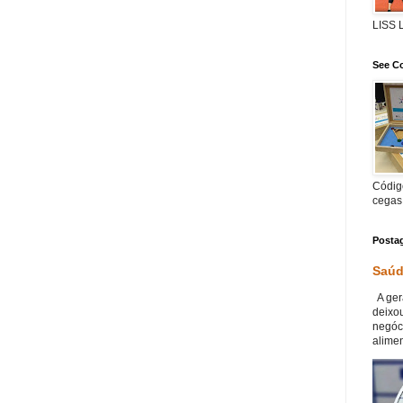
LISS
See Co
Código
cegas
Posta
Saúd
A ger
deixou
negóc
alimen