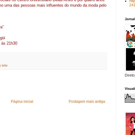
htt
24
omo uma das pessoas mais influentes do mundo da moda pelo
Jorna
ra”
güi
0 às 21h30
 leite
Direto
Visua
Página inicial
Postagem mais antiga