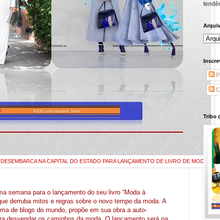
tendên
Arqui
Inscre
P
C
Tribo 
DESEMBARCA NA CAPITAL DO ESTADO PARA LANÇAMENTO DE LIVRO DE MODA.
xima semana para o lançamento do seu livro “Moda à
 que derruba mitos e regras sobre o novo tempo da moda. A
orma de blogs do mundo, propõe em sua obra a auto-
para desvendar os caminhos da moda. O lançamento será na