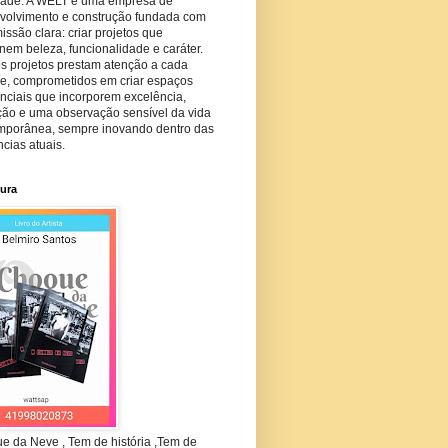
dade. A WELT é uma empresa de
volvimento e construção fundada com
ssão clara: criar projetos que
em beleza, funcionalidade e caráter.
s projetos prestam atenção a cada
he, comprometidos em criar espaços
nciais que incorporem excelência,
ção e uma observação sensível da vida
mporânea, sempre inovando dentro das
cias atuais.
tura
e da Neve , Tem de história ,Tem de