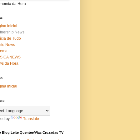
onomia da Hora.
as
ina inicial
tnership News
ícia de Tudo
nte News
nema
SICA NEWS
s da Hora .
as
ina inicial
ate
ed by
Translate
 Blog Leite Quentee/Vias Cruzadas TV