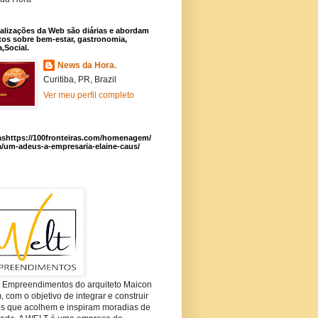
alizações da Web são diárias e abordam
os sobre bem-estar, gastronomia,
a,Social.
News da Hora.
Curitiba, PR, Brazil
Ver meu perfil completo
ashttps://100fronteiras.com/homenagem/
a/um-adeus-a-empresaria-elaine-caus/
t Empreendimentos do arquiteto Maicon
com o objetivo de integrar e construir
es que acolhem e inspiram moradias de