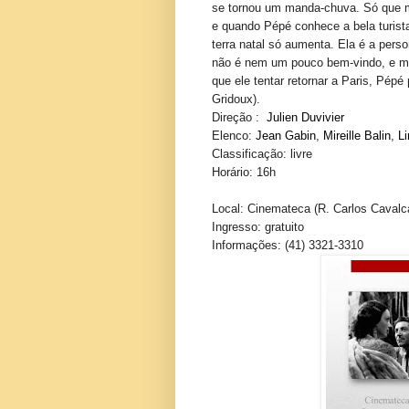
se tornou um manda-chuva. Só que me
e quando Pépé conhece a bela turista
terra natal só aumenta. Ela é a pers
não é nem um pouco bem-vindo, e 
que ele tentar retornar a Paris, Pépé
Gridoux).
Direção :
Julien Duvivier
Elenco
:
Jean Gabin
,
Mireille Balin
,
Li
Classificação
: livre
Horário: 16h
Local: Cinemateca (R. Carlos Cavalc
Ingresso: gratuito
Informações: (41) 3321-3310