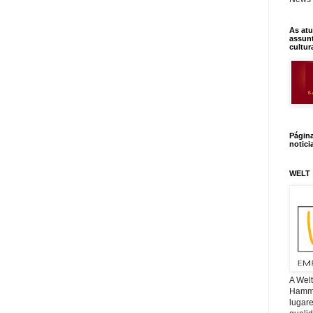
As atu
assunt
cultur
Págin
notici
WELT
A Wel
Hamm, 
lugar