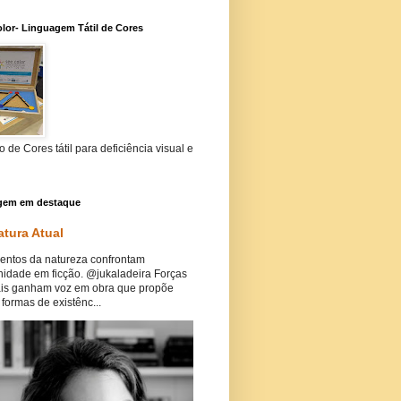
lor- Linguagem Tátil de Cores
 de Cores tátil para deficiência visual e
gem em destaque
atura Atual
ntos da natureza confrontam
idade em ficção. @jukaladeira Forças
ais ganham voz em obra que propõe
formas de existênc...