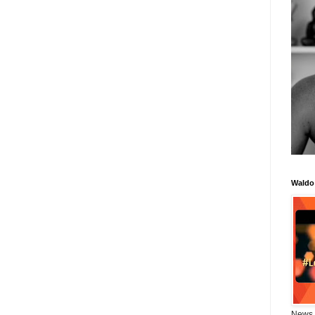
Waldo
News 