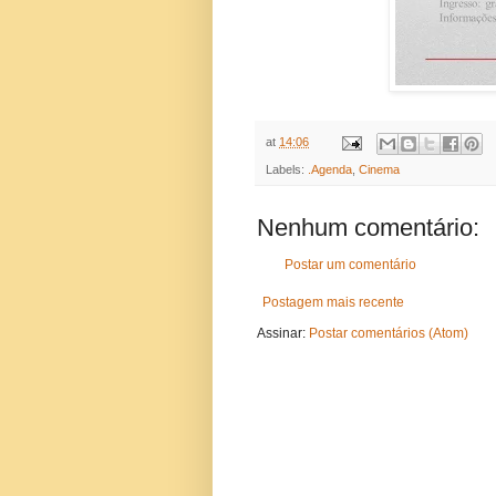
at
14:06
Labels:
.Agenda
,
Cinema
Nenhum comentário:
Postar um comentário
Postagem mais recente
Assinar:
Postar comentários (Atom)