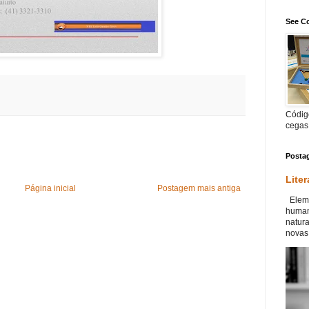
See Co
Código
cegas
Posta
Liter
Página inicial
Postagem mais antiga
Eleme
human
natur
novas 