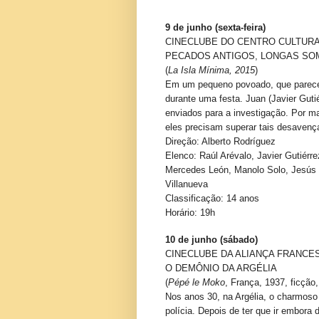
9 de junho (sexta-feira)
CINECLUBE DO CENTRO CULTURA
PECADOS ANTIGOS, LONGAS S
(
La Isla Mínima
, 2015
)
Em um pequeno povoado, que parece
durante uma festa. Juan (Javier Gutié
enviados para a investigação. Por m
eles precisam superar tais desavença
Direção: Alberto Rodríguez
Elenco: Raúl Arévalo, Javier Gutiérre
Mercedes León, Manolo Solo, Jesús C
Villanueva
Classificação: 14 anos
Horário: 19h
10 de junho (sábado)
CINECLUBE DA ALIANÇA FRANCE
O DEMÔNIO DA ARGÉLIA
(
Pépé le Moko
, França, 1937, ficção,
Nos anos 30, na Argélia, o charmoso
polícia. Depois de ter que ir embora 