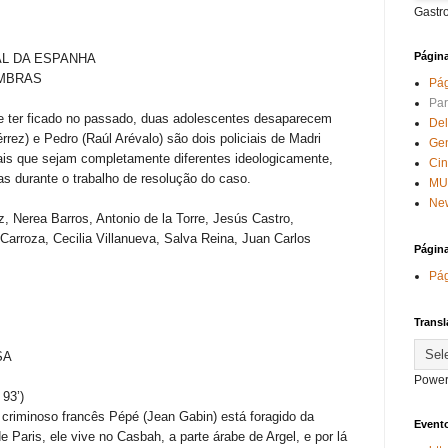
Gastr
Págin
L DA ESPANHA
OMBRAS
Pág
Par
 ter ficado no passado, duas adolescentes desaparecem
Del
rrez) e Pedro (Raúl Arévalo) são dois policiais de Madri
Ge
ais que sejam completamente diferentes ideologicamente,
Ci
s durante o trabalho de resolução do caso.
MU
New
z, Nerea Barros, Antonio de la Torre, Jesús Castro,
arroza, Cecilia Villanueva, Salva Reina, Juan Carlos
Págin
Pág
Transl
SA
Power
 93’)
 criminoso francês Pépé (Jean Gabin) está foragido da
Evento
de Paris, ele vive no Casbah, a parte árabe de Argel, e por lá