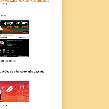
p://www.cwbtv.net/video/vias-cruzadas-
122011/
lismo
 ao assunto.
lizações de página do mês passado
 LAND