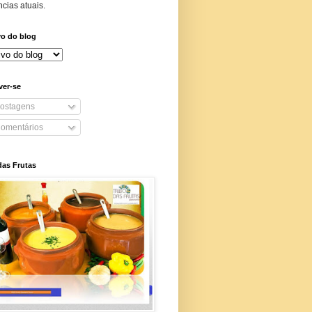
cias atuais.
vo do blog
ver-se
ostagens
omentários
das Frutas