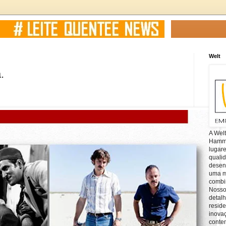
Welt
.
A Wel
Hamm, 
lugar
quali
desen
uma mi
combin
Nosso
detal
reside
inova
conte