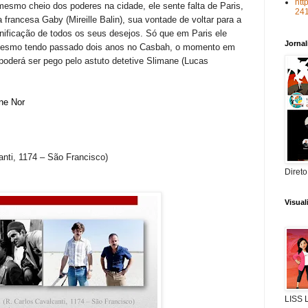
htt
smo cheio dos poderes na cidade, ele sente falta de Paris,
24
 francesa Gaby (Mireille Balin), sua vontade de voltar para a
onificação de todos os seus desejos. Só que em Paris ele
Jorna
mesmo tendo passado dois anos no Casbah, o momento em
 poderá ser pego pelo astuto detetive Slimane (Lucas
ne Nor
anti, 1174 – São Francisco)
Direto
Visua
LISS