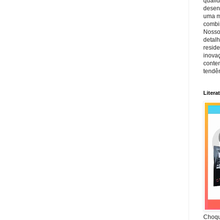
quali
desen
uma mi
combin
Nosso
detal
reside
inova
conte
tendên
Litera
Choqu