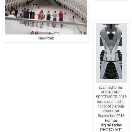
New-York
scanned forms 
PHOTO ART 
SEPTEMBER 2016

forms scanned in 
honor of the twin 
towers. Art 
September 2016
Formas
digitalizadas
PHOTO ART