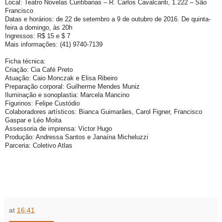
Local: Teatro Novelas Curitibanas – R. Carlos Cavalcanti, 1.222 – São
Francisco
Datas e horários: de 22 de setembro a 9 de outubro de 2016. De quinta-
feira a domingo, às 20h
Ingressos: R$ 15 e $ 7
Mais informações: (41) 9740-7139
Ficha técnica:
Criação: Cia Café Preto
Atuação: Caio Monczak e Elisa Ribeiro
Preparação corporal: Guilherme Mendes Muniz
Iluminação e sonoplastia: Marcela Mancino
Figurinos: Felipe Custódio
Colaboradores artísticos: Bianca Guimarães, Carol Figner, Francisco
Gaspar e Léo Moita
Assessoria de imprensa: Victor Hugo
Produção: Andressa Santos e Janaína Micheluzzi
Parceria: Coletivo Atlas
at
16:41