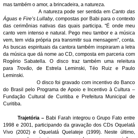
mas também o amor, a brincadeira, a natureza.
A natureza pode ser sentida em
Canto das
Águas
e
Fire’s Lullaby
, compostas por
Babi
para o contexto
das cerimônias nativas das quais participa. “É onde meu
canto vem intenso e natural. Pego meu tambor e a música
vem, tem vida própria pra transmitir sua mensagem”, conta.
As buscas espirituais da cantora também inspiraram a letra
da música que dá nome ao CD,
composta em parceria com
Rogério Sabatella. O disco traz também uma releitura
para
Trovão
, de Estrela Leminski, Téo Ruiz e Paulo
Leminski.
O disco foi gravado com incentivo do Banco
do Brasil pelo Programa de Apoio e Incentivo à Cultura –
Fundação Cultural de Curitiba e Prefeitura Municipal de
Curitiba.
Trajetória –
Babi Farah
integrou o Grupo Fato entre
1998 e 2001, participando da gravação dos CDs Oquelatá
Vivo (2002) e Oquelatá Quelateje (1999). Neste último,