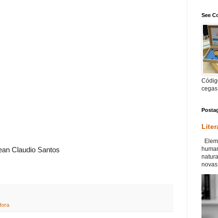
See Co
Código
cegas
Posta
Liter
Eleme
human
ean Claudio Santos
natur
novas 
Hora