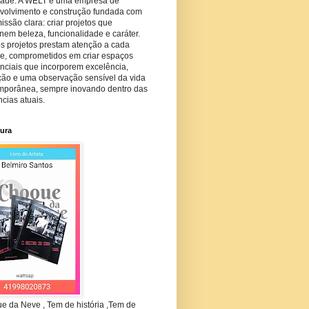
dade. A WELT é uma empresa de
volvimento e construção fundada com
ssão clara: criar projetos que
em beleza, funcionalidade e caráter.
s projetos prestam atenção a cada
he, comprometidos em criar espaços
nciais que incorporem excelência,
ção e uma observação sensível da vida
mporânea, sempre inovando dentro das
cias atuais.
tura
e da Neve , Tem de história ,Tem de