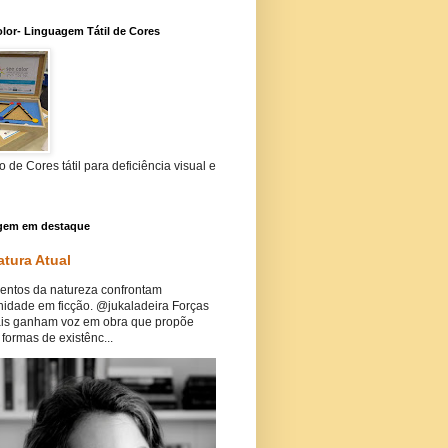
lor- Linguagem Tátil de Cores
 de Cores tátil para deficiência visual e
gem em destaque
atura Atual
ntos da natureza confrontam
idade em ficção. @jukaladeira Forças
ais ganham voz em obra que propõe
formas de existênc...