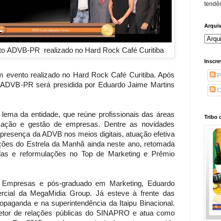
tendên
Arqui
to A
DVB-PR
realizado no Hard Rock Café Curitiba
Inscre
 evento realizado no Hard Rock Café Curitiba. Após
P
a ADVB-PR será presidida por Eduardo Jaime Martins
C
lema da entidade, que reúne profissionais das áreas
Tribo 
cação e gestão de empresas. Dentre as novidades
presença da ADVB nos meios digitais, atuação efetiva
dições do Estrela da Manhã ainda neste ano, retomada
s e reformulações no Top de Marketing e Prêmio
 Empresas e pós-graduado em Marketing, Eduardo
cial da MegaMidia Group. Já esteve à frente das
paganda e na superintendência da Itaipu Binacional.
iretor de relações públicas do SINAPRO e atua como