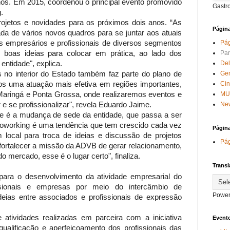
os. Em 2015, coordenou o principal evento promovido
Gastr
.
rojetos e novidades para os próximos dois anos. “As
Págin
 de vários novos quadros para se juntar aos atuais
mpresários e profissionais de diversos segmentos
Pág
oas ideias para colocar em prática, ao lado dos
Par
entidade", explica.
Del
 no interior do Estado também faz parte do plano de
Ge
 uma atuação mais efetiva em regiões importantes,
Ci
Maringá e Ponta Grossa, onde realizaremos eventos e
MU
 se profissionalizar", revela Eduardo Jaime.
New
le é a mudança de sede da entidade, que passa a ser
oworking é uma tendência que tem crescido cada vez
Págin
 local para troca de ideias e discussão de projetos
Pág
ortalecer a missão da ADVB de gerar relacionamento,
 mercado, esse é o lugar certo", finaliza.
Transl
ra o desenvolvimento da atividade empresarial do
ssionais e empresas por meio do intercâmbio de
Power
deias entre associados e profissionais de expressão
tividades realizadas em parceira com a iniciativa
Evento
 qualificação e aperfeiçoamento dos profissionais das