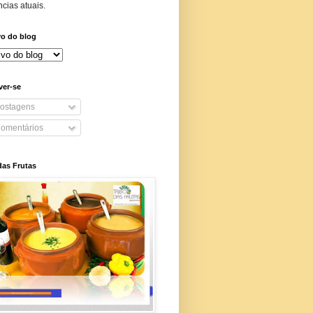
cias atuais.
vo do blog
ver-se
ostagens
omentários
das Frutas