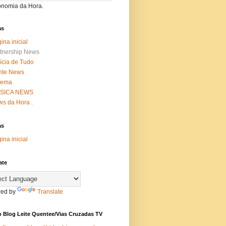
onomia da Hora.
as
ina inicial
tnership News
ícia de Tudo
nte News
nema
SICA NEWS
s da Hora .
as
ina inicial
ate
ed by
Translate
 Blog Leite Quentee/Vias Cruzadas TV