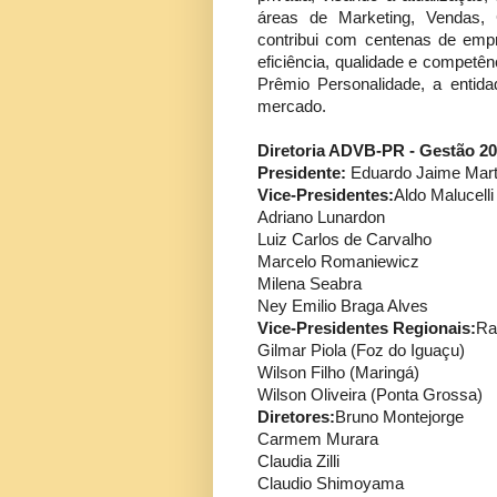
áreas de Marketing, Vendas
contribui com centenas de emp
eficiência, qualidade e competê
Prêmio Personalidade, a entida
mercado.
Diretoria ADVB-PR - Gestão 2
Presidente:
Eduardo Jaime Mart
Vice-Presidentes:
Aldo Malucelli
Adriano Lunardon
Luiz Carlos de Carvalho
Marcelo Romaniewicz
Milena Seabra
Ney Emilio Braga Alves
Vice-Presidentes Regionais:
Ra
Gilmar Piola (Foz do Iguaçu)
Wilson Filho (Maringá)
Wilson Oliveira (Ponta Grossa)
Diretores:
Bruno Montejorge
Carmem Murara
Claudia Zilli
Claudio Shimoyama