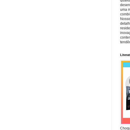
quali
desen
uma mi
combin
Nosso
detal
reside
inova
conte
tendên
Litera
Choqu