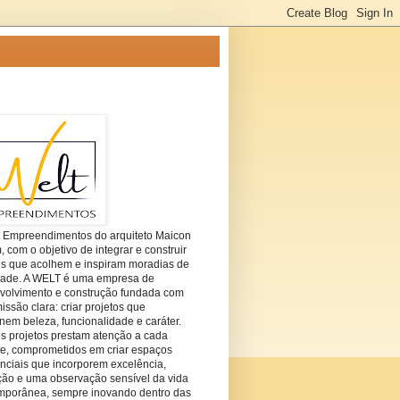
t Empreendimentos do arquiteto Maicon
com o objetivo de integrar e construir
es que acolhem e inspiram moradias de
dade. A WELT é uma empresa de
volvimento e construção fundada com
ssão clara: criar projetos que
em beleza, funcionalidade e caráter.
s projetos prestam atenção a cada
he, comprometidos em criar espaços
nciais que incorporem excelência,
ção e uma observação sensível da vida
mporânea, sempre inovando dentro das