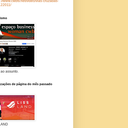
p://www.cwbtv.net/video/vias-cruzadas-
122011/
lismo
 ao assunto.
lizações de página do mês passado
 LAND