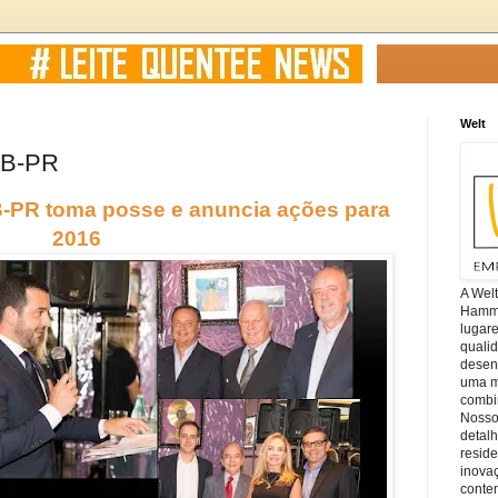
Welt
VB-PR
B-PR toma posse e anuncia ações para
2016
A Wel
Hamm, 
lugar
quali
desen
uma mi
combin
Nosso
detal
reside
inova
conte