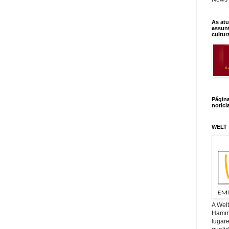
As atu
assunt
cultur
Págin
notici
WELT
A Wel
Hamm, 
lugar