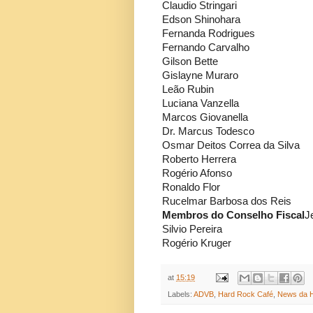
Claudio Stringari
Edson Shinohara
Fernanda Rodrigues
Fernando Carvalho
Gilson Bette
Gislayne Muraro
Leão Rubin
Luciana Vanzella
Marcos Giovanella
Dr. Marcus Todesco
Osmar Deitos Correa da Silva
Roberto Herrera
Rogério Afonso
Ronaldo Flor
Rucelmar Barbosa dos Reis
Membros do Conselho Fiscal
J
Silvio Pereira
Rogério Kruger
at
15:19
Labels:
ADVB
,
Hard Rock Café
,
News da 