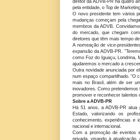
diretor da ADVB-PR há quatro an
pela entidade, o Top de Marketing
O novo presidente tem vários p
mudanças começam pela chegada
membros da ADVB. Convidamos e
do mercado, que chegam com b
diretores que têm mais tempo de 
A nomeação de vice-presidentes
expansão da ADVB-PR. "Teremos
como Foz do Iguaçu, Londrina, 
ajudaremos o mercado a crescer e
Outra novidade anunciada por e
num espaço compartilhado. "O c
mais no Brasil, além de ser um
inovadores. Como pretendemos f
promover e reconhecer talentos do
Sobre a ADVB-PR
Há 51 anos, a ADVB-PR atua pa
Estado, valorizando os profi
conhecimento, experiências e i
nacional e internacional.
Com a promoção de eventos e a
privada, visando à atualização,