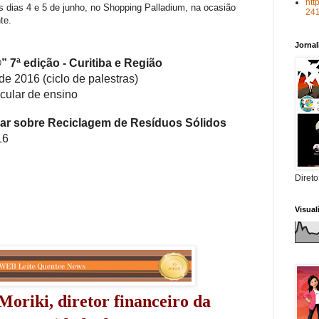
htt
 dias 4 e 5 de junho, no Shopping Palladium, na ocasião
24
te.
Jorna
®”
7ª edição - Curitiba e Região
e 2016 (ciclo de palestras)
icular de ensino
ular sobre Reciclagem de Resíduos Sólidos
16
Direto
Visua
oriki, diretor financeiro da