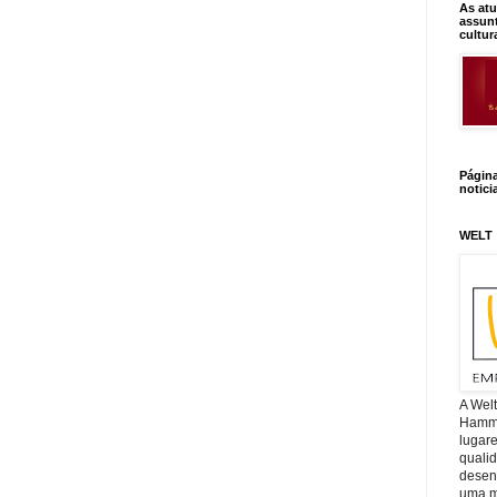
As atu
assunt
cultur
Págin
notici
WELT
A Wel
Hamm, 
lugar
quali
desen
uma mi