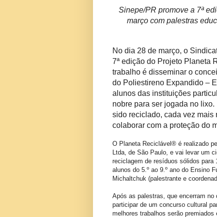
Sinepe/PR promove a 7ª edi
março com palestras educa
No dia 28 de março, o Sindicat
7ª edição do Projeto
Planeta
R
trabalho é disseminar o conce
do Poliestireno Expandido – 
alunos das instituições partic
nobre para ser jogada no lixo.
sido reciclado, cada vez mais 
colaborar com a proteção do 
O
Planeta
Reciclável® é realizado p
Ltda, de São Paulo, e vai levar um c
reciclagem de resíduos sólidos para 
alunos do 5.º ao 9.º ano do Ensino 
Michaltchuk (palestrante e coordenad
Após as palestras, que encerram no
participar de um concurso cultural p
melhores trabalhos serão premiados e