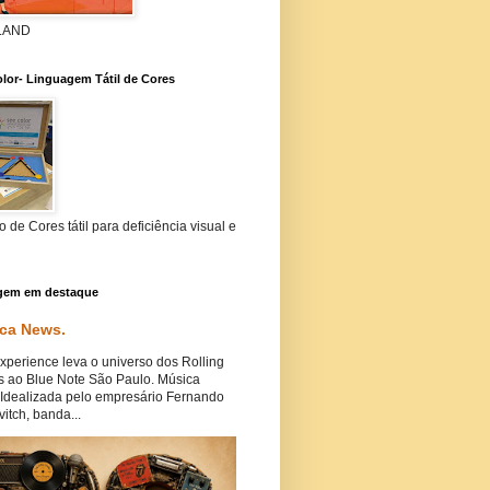
 LAND
lor- Linguagem Tátil de Cores
 de Cores tátil para deficiência visual e
gem em destaque
ca News.
perience leva o universo dos Rolling
s ao Blue Note São Paulo. Música
Idealizada pelo empresário Fernando
itch, banda...