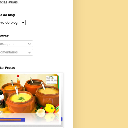
cias atuais.
vo do blog
ver-se
ostagens
omentários
das Frutas