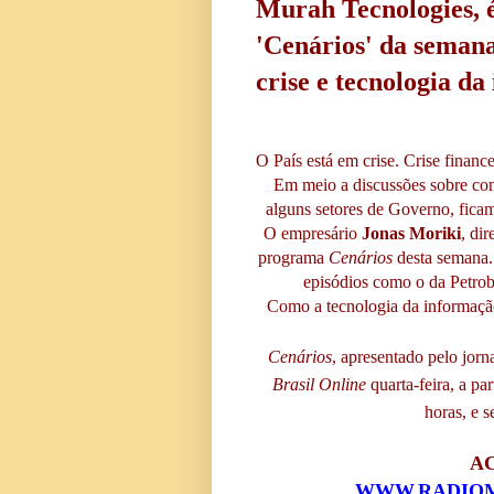
Murah Tecnologies, 
'Cenários' da semana.
crise e tecnologia da
O País está em crise. Crise financeir
Em meio a discussões sobre com
alguns setores de Governo, fica
O empresário
Jonas Moriki
, dir
programa
Cenários
desta semana. 
episódios como o da Petrobr
Como a tecnologia da informação
Cenários
, apresentado pelo jorn
Brasil Online
quarta-feira, a pa
horas, e s
AC
WWW.RADIOM