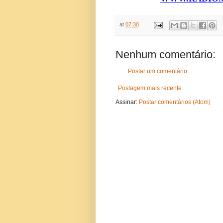
at
07:30
Nenhum comentário:
Postar um comentário
Postagem mais recente
Assinar:
Postar comentários (Atom)