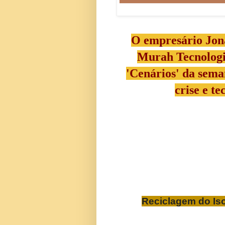
O empresário Jona
Murah Tecnologi
'Cenários' da seman
crise e t
Reciclagem do
Is