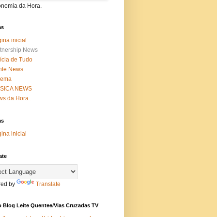
onomia da Hora.
as
ina inicial
tnership News
ícia de Tudo
nte News
nema
SICA NEWS
s da Hora .
as
ina inicial
ate
ed by
Translate
 Blog Leite Quentee/Vias Cruzadas TV