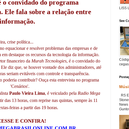
é o convidado do programa
LISS
 Ele fala sobre a relação entre
 informação.
See Co
a, crise política...
o equacionar e resolver problemas das empresas e de
m em destaque os recursos da tecnologia da informação.
Código
etor financeiro da
Murah Tecnologies
, é o convidado do
cegas
Ele diz que, se houver vontade dos administradores, até
as seriam evitáveis com controle e transparência.
Posta
 poderia contribuir? Ouça esta entrevista no programa
'Cenários'.
Músi
alista
Paulo Vieira Lima
, é veiculado pela
Radio Mega
RS Ex
Stone
rtir das 13 horas, com reprise nas quintas, sempre às 11
News 
extas-feiras a partir das 19 horas.
Guntov
ESSE E CONFIRA!
EGABRASILONLINE.COM.BR