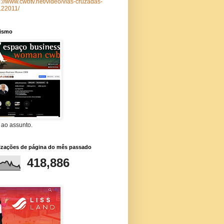
p://www.cwbtv.net/video/vias-cruzadas-
122011/
lismo
 ao assunto.
lizações de página do mês passado
418,886