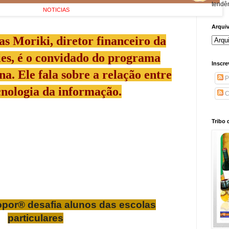
tendên
NOTICIAS
Arqui
s Moriki, diretor financeiro da
es, é o convidado do programa
Inscre
a. Ele fala sobre a relação entre
P
ecnologia da informação.
C
Tribo 
opor® desafia alunos das escolas
particulares