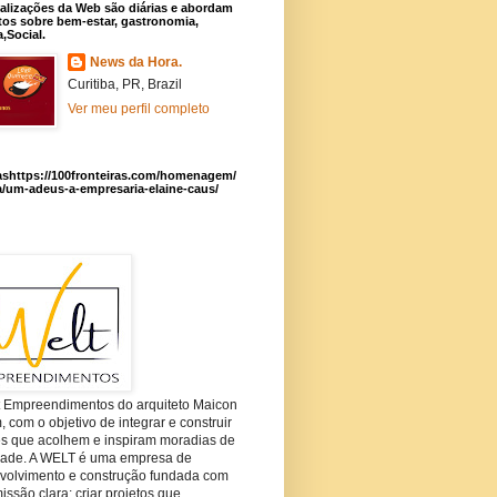
alizações da Web são diárias e abordam
os sobre bem-estar, gastronomia,
a,Social.
News da Hora.
Curitiba, PR, Brazil
Ver meu perfil completo
ashttps://100fronteiras.com/homenagem/
a/um-adeus-a-empresaria-elaine-caus/
t Empreendimentos do arquiteto Maicon
com o objetivo de integrar e construir
es que acolhem e inspiram moradias de
dade. A WELT é uma empresa de
volvimento e construção fundada com
ssão clara: criar projetos que