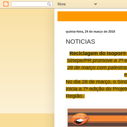
quinta-feira, 24 de março de 2016
NOTICIAS
Reciclagem do
Isopor® 
Sinepe/PR promove a 7ª e
28 de março com palestras
e
No dia 28 de março, o Sind
inicia a 7ª edição do Proje
Região.