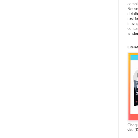
combin
Nosso
detal
reside
inova
conte
tendên
Litera
Choqu
vida,T