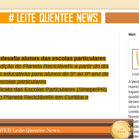
Welt
desafia alunos das escolas particulares
dição do Planeta
Reciclável® a partir do dia
 educativas para alunos do 5º ao 9º ano de
scolas particulares
A Wel
Hamm, 
icato das Escolas Particulares (Sinepe/PR)
lugar
to
Planeta
Reciclável® em Curitiba e
quali
desen
uma mi
combin
Nosso
detal
reside
inova
conte