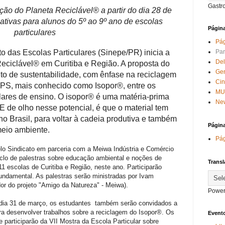
Gastr
ção do Planeta
Reciclável® a partir do dia 28 de
tivas para alunos do 5º ao 9º ano de escolas
Págin
particulares
Pág
Par
o das Escolas Particulares (Sinepe/PR) inicia a
Del
eciclável® em Curitiba e Região. A proposta do
Ge
ito de sustentabilidade, com ênfase na reciclagem
Ci
EPS, mais conhecido como Isopor®, entre os
MU
ulares de ensino.
O
isopor®
é uma matéria-prima
New
 E de olho nesse potencial, é que o material tem
no Brasil, para voltar à cadeia produtiva e também
Págin
meio ambiente.
Pág
elo Sindicato em parceria com a Meiwa Indústria e Comércio
iclo de palestras sobre educação ambiental e noções de
Transl
11 escolas de Curitiba e Região, neste ano. Participarão
Fundamental. As palestras serão ministradas por
Ivam
or do projeto "Amigo da Natureza" - Meiwa).
Power
 dia 31 de março, os estudantes também serão convidados a
ara desenvolver trabalhos sobre a reciclagem do Isopor®. Os
Evento
 participarão da VII Mostra
da Escola Particular sobre