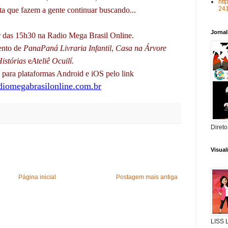
htt
24
ta que fazem a gente continuar buscando...
Jorna
 das 15h30 na Radio Mega Brasil Online.
ento de
PanaPaná Livraria Infantil
,
Casa na Árvore
istórias
e
Ateliê Ocuilí
.
para plataformas Android e iOS pelo link
iomegabrasilonline.com.br
Direto
Visua
Página inicial
Postagem mais antiga
LISS