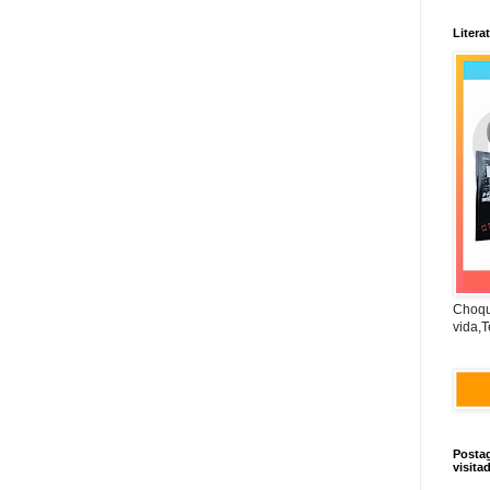
Litera
Choqu
vida,T
Posta
visita