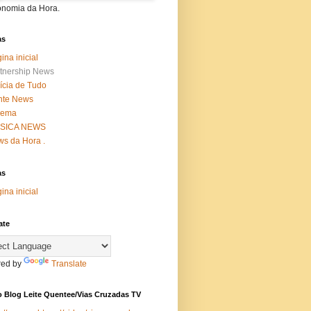
onomia da Hora.
as
ina inicial
tnership News
ícia de Tudo
nte News
nema
SICA NEWS
s da Hora .
as
ina inicial
ate
ed by
Translate
 Blog Leite Quentee/Vias Cruzadas TV