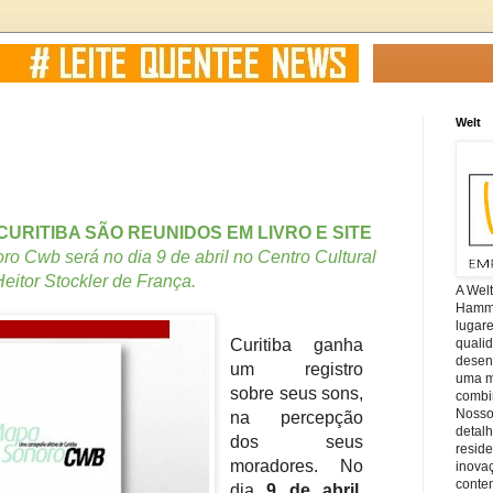
Welt
URITIBA SÃO REUNIDOS EM LIVRO E SITE
 Cwb será no dia 9 de abril no Centro Cultural
eitor Stockler de França
.
A Wel
Hamm, 
lugar
Curitiba ganha
quali
desen
um registro
uma mi
sobre seus sons,
combin
Nosso
na percepção
detal
dos seus
reside
moradores. No
inova
conte
dia
9 de abril
,