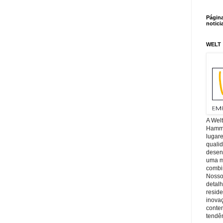
Págin
notici
WELT
A Wel
Hamm, 
lugar
quali
desen
uma mi
combin
Nosso
detal
reside
inova
conte
tendên