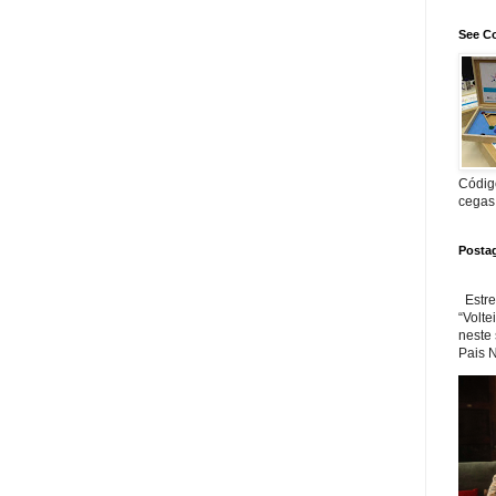
See Co
Código
cegas
Posta
Estre
“Volte
neste
Pais N