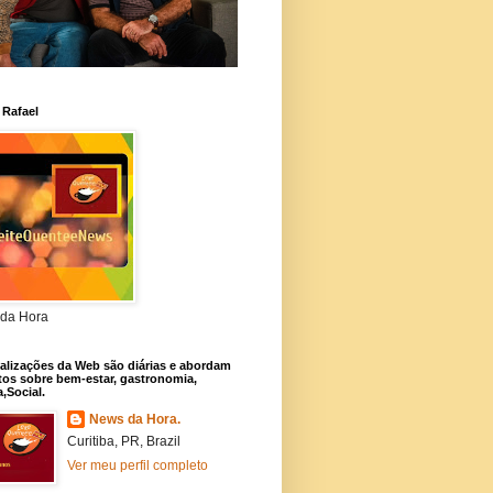
 Rafael
da Hora
alizações da Web são diárias e abordam
os sobre bem-estar, gastronomia,
a,Social.
News da Hora.
Curitiba, PR, Brazil
Ver meu perfil completo