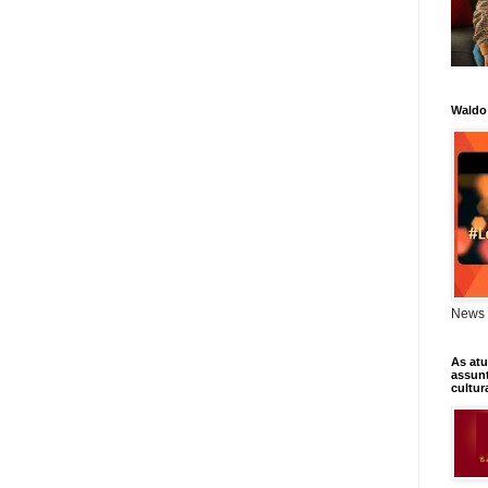
Waldo
News 
As atu
assunt
cultur