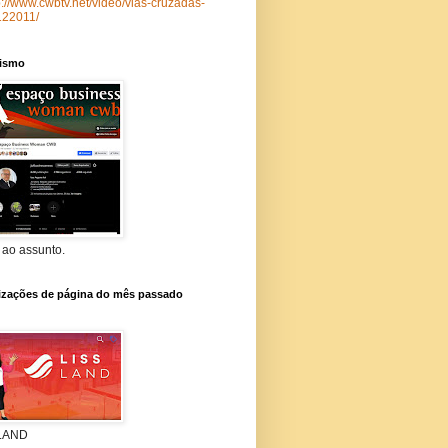
p://www.cwbtv.net/video/vias-cruzadas-
122011/
lismo
 ao assunto.
lizações de página do mês passado
 LAND