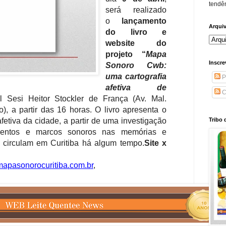
tendên
será realizado
o
lançamento
Arqui
do livro e
website do
projeto “
Mapa
Inscre
Sonoro Cwb:
uma cartografia
P
afetiva de
C
 Sesi Heitor Stockler de França (Av. Mal.
o), a partir das 16 horas. O livro apresenta o
fetiva da cidade, a partir de uma investigação
Tribo 
ventos e marcos sonoros nas memórias e
 circulam em Curitiba há algum tempo.
Site x
apasonorocuritiba.com.br
,