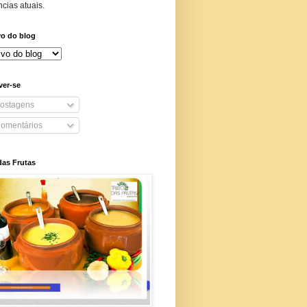
cias atuais.
vo do blog
ver-se
ostagens
omentários
das Frutas