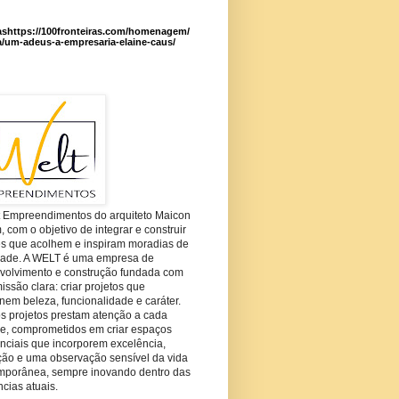
ashttps://100fronteiras.com/homenagem/
a/um-adeus-a-empresaria-elaine-caus/
t Empreendimentos do arquiteto Maicon
com o objetivo de integrar e construir
es que acolhem e inspiram moradias de
dade. A WELT é uma empresa de
volvimento e construção fundada com
ssão clara: criar projetos que
em beleza, funcionalidade e caráter.
s projetos prestam atenção a cada
he, comprometidos em criar espaços
nciais que incorporem excelência,
ção e uma observação sensível da vida
mporânea, sempre inovando dentro das
cias atuais.