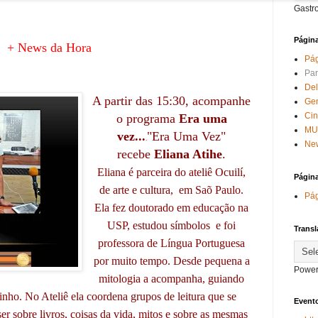
Gastr
Págin
+ News da Hora
Pág
Par
Del
A partir das 15:30, acompanhe
Ge
Ci
o programa
Era uma
MU
vez...
"Era Uma Vez"
.
New
recebe
Eliana Atihe
.
Eliana é parceira do ateliê Ocuilí,
Págin
de arte e cultura, em Saõ Paulo.
Pág
Ela fez doutorado em educação na
USP, estudou símbolos e foi
Transl
professora de Língua Portuguesa
por muito tempo. Desde pequena a
Power
mitologia a acompanha, guiando
nho. No Ateliê ela coordena grupos de leitura que se
Evento
r sobre livros, coisas da vida, mitos e sobre as mesmas