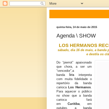
quinta-feira, 14 de maio de 2015
Agenda \ SHOW
LOS HERMANOS REC
sábado, dia 16 de maio, a banda p
e destila os cl
Do “pierrot” apaixonado
que chora, a ser um
“vencedor”,a
banda
Íris
interpreta
com muita fidelidade o
repertório da banda
carioca
Los Hermanos
.
Para aquecer o público
no show que a banda
carioca fará
em
Curitiba
, em
outubro, a banda