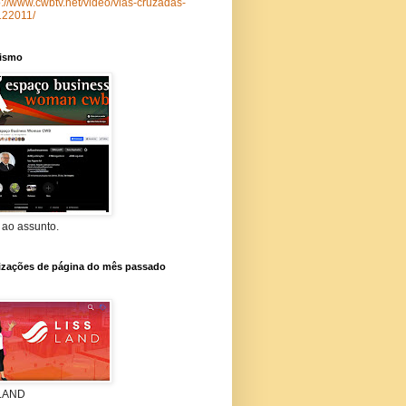
p://www.cwbtv.net/video/vias-cruzadas-
122011/
lismo
 ao assunto.
lizações de página do mês passado
 LAND