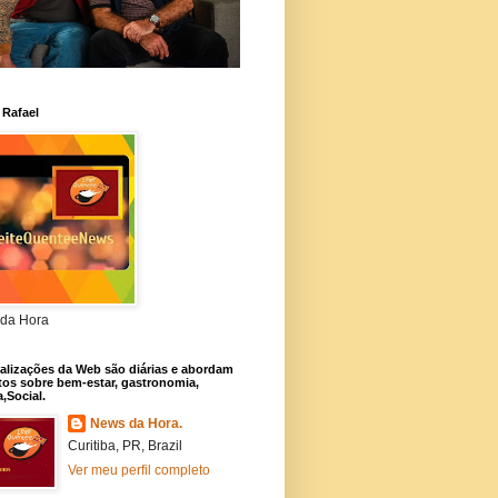
 Rafael
da Hora
alizações da Web são diárias e abordam
os sobre bem-estar, gastronomia,
a,Social.
News da Hora.
Curitiba, PR, Brazil
Ver meu perfil completo