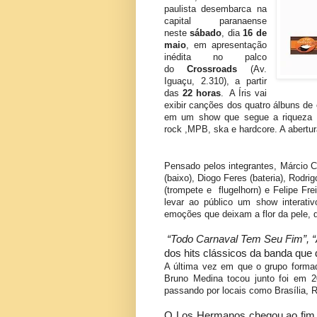
paulista desembarca na
capital paranaense
neste
sábado
, dia
16 de
maio
, em apresentação
inédita no palco
do
Crossroads
(Av.
Iguaçu, 2.310), a partir
das
22 horas
. A Íris vai
exibir canções dos quatro álbuns de 
em um show que segue a riqueza po
rock
,MPB, ska e hardcore. A abertur
Pensado pelos integrantes,
Márcio Cl
(baixo), Diogo Feres (bateria), Rodri
(trompete e flugelhorn) e Felipe Fre
levar ao público um show interati
emoções que deixam a flor da pele, d
“Todo Carnaval Tem Seu Fim”, “A
dos hits clássicos da banda que d
A última vez em que o grupo forma
Bruno Medina tocou junto foi em 
passando por locais como Brasília, R
O Los Hermanos chegou ao fim 