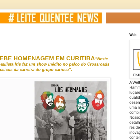
Welt
EBE HOMENAGEM EM CURITIBA
“Neste
aulista Íris faz um show inédito no palco do Crossroads
ássicos da carreira do grupo carioca”.
A Wel
Hamm, 
lugar
quali
desen
uma mi
combin
Nosso
detal
reside
inova
conte