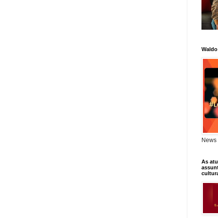
Waldo
News 
As atu
assunt
cultur