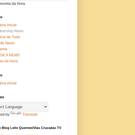
onomia da Hora.
as
ina inicial
tnership News
ícia de Tudo
nte News
nema
SICA NEWS
s da Hora .
as
ina inicial
ate
ed by
Translate
 Blog Leite Quentee/Vias Cruzadas TV