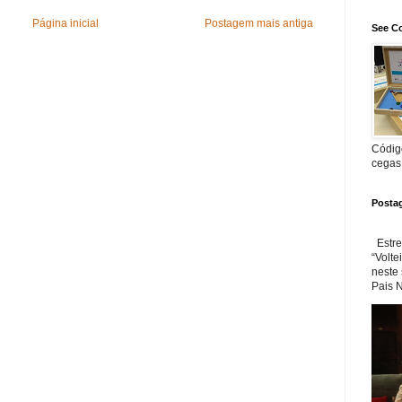
Página inicial
Postagem mais antiga
See Co
Código
cegas
Posta
Estre
“Volte
neste
Pais N