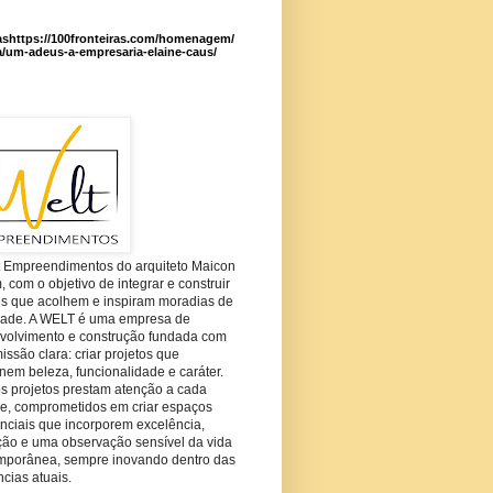
ashttps://100fronteiras.com/homenagem/
a/um-adeus-a-empresaria-elaine-caus/
t Empreendimentos do arquiteto Maicon
com o objetivo de integrar e construir
es que acolhem e inspiram moradias de
dade. A WELT é uma empresa de
volvimento e construção fundada com
ssão clara: criar projetos que
em beleza, funcionalidade e caráter.
s projetos prestam atenção a cada
he, comprometidos em criar espaços
nciais que incorporem excelência,
ção e uma observação sensível da vida
mporânea, sempre inovando dentro das
cias atuais.