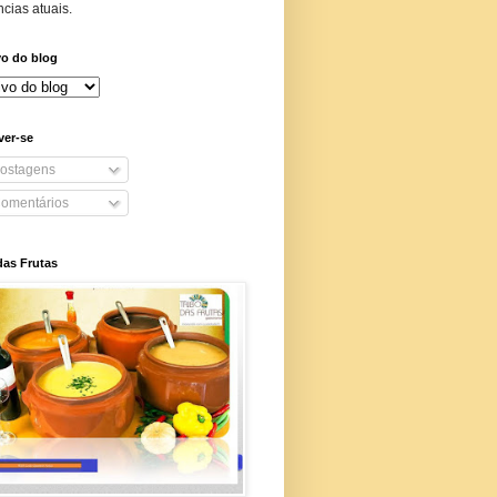
cias atuais.
vo do blog
ver-se
ostagens
omentários
das Frutas