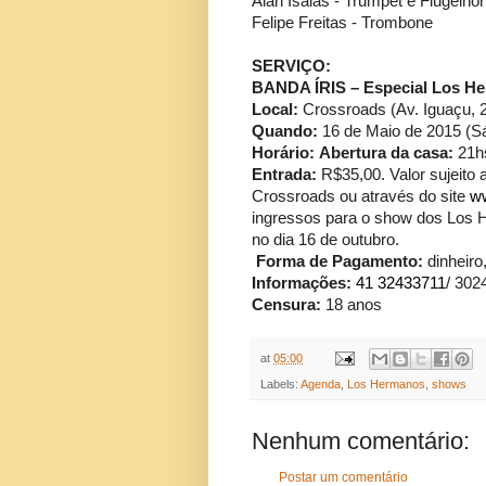
Alan Isaias - Trumpet e Flugelho
Felipe Freitas - Trombone
SERVIÇO:
BANDA ÍRIS – Especial Los H
Local:
Crossroads (Av. Iguaçu, 
Quando:
16 de Maio de 2015 (S
Horário:
Abertura da casa:
21h
Entrada:
R$35,00. Valor sujeito 
Crossroads ou através do site
w
ingressos para o show dos Los 
no dia 16 de outubro.
Forma de Pagamento:
dinheiro
Informações:
41 32433711
/ 302
Censura:
18 anos
at
05:00
Labels:
Agenda
,
Los Hermanos
,
shows
Nenhum comentário:
Postar um comentário