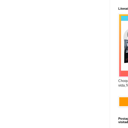
Litera
Choqu
vida,T
Posta
visita