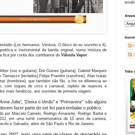
tendên
Arqui
Inscre
estúdio (
Los hermanos, Ventura, O bloco do eu sozinho e
4),
P
ética e instrumental da banda original, numa mistura de
a fica por conta dos curitibanos do
Válvula Vapor
.
C
éber (voz e guitarra
), Dré Guines (guitarra), Gabriel Marques
Tribo 
go Tamiazzo (teclados),Felipe Prandini (saxofone), Alan Isaias
itas (trombone), que também são fãs, a Íris se diferencia ao
vo, com toques de circo e carnaval, repleto de nuances e
os mais fanáticos, aos ouvintes de primeira viagem.
nna Júlia”, “Deixa o Verão”
e
“Primavera”
são alguns
evem fazer parte do set list para embalar o público.
do por Marcelo Camelo, Rodrigo Amarante, Rodrigo Barba e
2012, em uma turnê comemorativa de 15 anos de carreira,
ecife e Salvador, além de São Paulo e Rio de Janeiro.
em 2007, após uma série de shows de despedida na