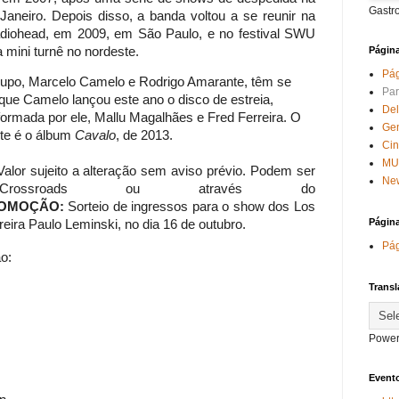
Gastr
aneiro. Depois disso, a banda voltou a se reunir na
adiohead, em 2009, em São Paulo, e no festival SWU
 mini turnê no nordeste.
Págin
Pág
rupo, Marcelo Camelo e Rodrigo Amarante, têm se
Par
que Camelo lançou este ano o disco de estreia,
Del
 formada por ele, Mallu Magalhães e Fred Ferreira. O
Ge
nte é o álbum
Cavalo
, de 2013.
Ci
MU
lor sujeito a alteração sem aviso prévio. Podem ser
New
Crossroads ou através do
OMOÇÃO:
Sorteio de ingressos para o show dos Los
Págin
ira Paulo Leminski, no dia 16 de outubro.
Pág
o:
Transl
Power
Evento