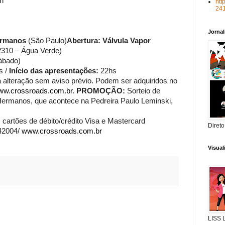
rn
htt
24
Jorna
ermanos
(São Paulo)
Abertura: Válvula Vapor
2310 – Água Verde)
ábado)
s /
Início das apresentações:
22hs
a alteração sem aviso prévio. Podem ser adquiridos no
ww.crossroads.com.br
.
PROMOÇÃO:
Sorteio de
Hermanos, que acontece na Pedreira Paulo Leminski,
, cartões de débito/crédito Visa e Mastercard
Direto
42004/
www.crossroads.com.br
Visua
LISS