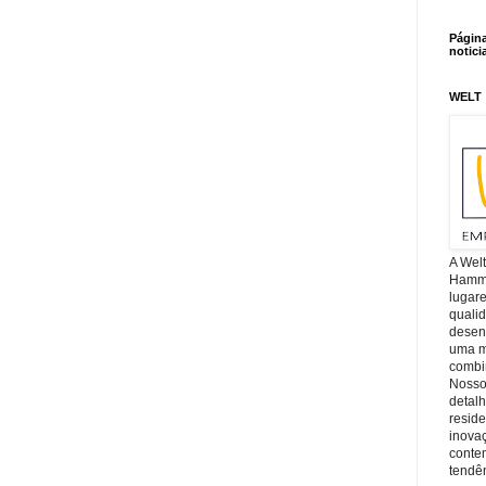
Págin
notici
WELT
A Wel
Hamm, 
lugar
quali
desen
uma mi
combin
Nosso
detal
reside
inova
conte
tendên