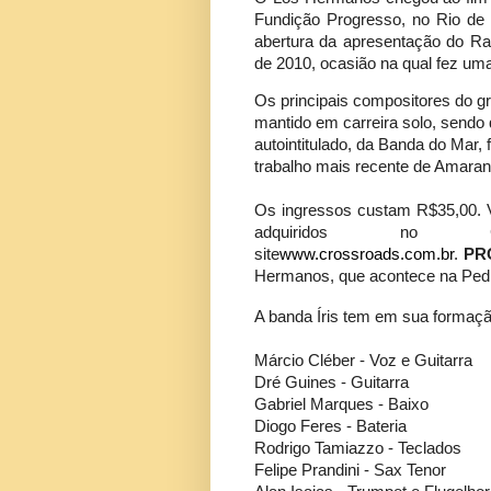
Fundição Progresso, no Rio de J
abertura da apresentação do R
de 2010, ocasião na qual fez uma
Os principais compositores do g
mantido em carreira solo, sendo 
autointitulado, da Banda do Mar,
trabalho mais recente de Amara
Os ingressos custam R$35,00. Va
adquiridos no 
site
www.crossroads.com.br
.
PR
Hermanos, que acontece na Pedre
A banda Íris tem em sua formaçã
Márcio Cléber - Voz e Guitarra
Dré Guines - Guitarra
Gabriel Marques - Baixo
Diogo Feres - Bateria
Rodrigo Tamiazzo - Teclados
Felipe Prandini - Sax Tenor