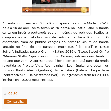
A banda curitibana Leon & The Knopz apresenta o show Made In CWB,
no dia 10 de abril (sexta-feira), às 20 horas, no Teatro Paiol. A banda
canta em inglês e português sob a influência do rock dos Beatles as
composições e melodias são de autoria de Leon Knopfholz. O
espetáculo trará ao público canções do primeiro álbum da banda
lançado no final do ano passado, entre elas “Tio Hostil” e “Deste
Sofrer”, indicadas para o Grammy Latino 2016 e “Sweet Sweet Girl” e
“Mamma Slivfkin” que concorrem ao Grammy internacional também
no ano que vem.
A apresentação é beneficente e terá parte da renda
revertida ao Projeto Vida. Acompanham
Leon (guitarra e vocal), os
músicos
Paulo Ribeiro (guitarra), Jance Batera (bateria), Felipe Tisse
(contrabaixo) e Júlia Mezzaroba (voz). Os ingressos custam R$ 20,00 a
inteira e R$ 10,00 a meia-entrada.
at
09:30
Compartilhar