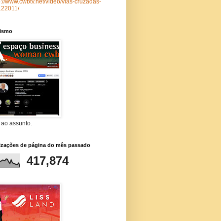
p://www.cwbtv.net/video/vias-cruzadas-
122011/
lismo
 ao assunto.
lizações de página do mês passado
417,874