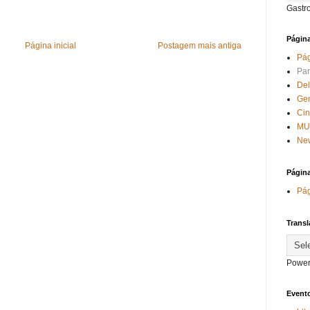
Gastr
Págin
Página inicial
Postagem mais antiga
Pág
Par
Del
Ge
Ci
MU
New
Págin
Pág
Transl
Power
Evento