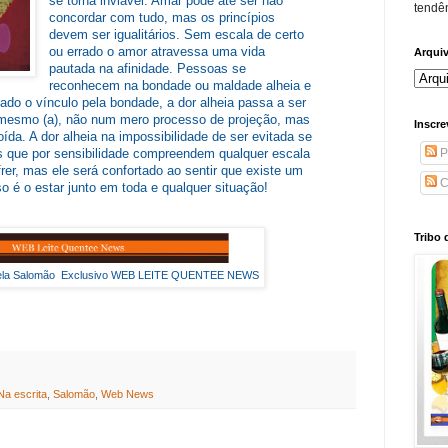
se torna inviável. Amar pode até ser não
tendên
concordar com tudo, mas os princípios
devem ser igualitários. Sem escala de certo
ou errado o amor atravessa uma vida
Arqui
pautada na afinidade. Pessoas se
reconhecem na bondade ou maldade alheia e
ado o vínculo pela bondade, a dor alheia passa a ser
 mesmo (a), não num mero processo de projeção, mas
Inscre
oída. A dor alheia na impossibilidade de ser evitada se
P
 que por sensibilidade compreendem qualquer escala
frer, mas ele será confortado ao sentir que existe um
C
 é o estar junto em toda e qualquer situação!
Tribo 
ngela Salomão Exclusivo WEB LEITE QUENTEE NEWS
Na escrita
,
Salomão
,
Web News