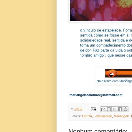
o vínculo se estabelece. Form
sentida como se fosse em si
solidariedade real, sentida e d
torna um compadecimento dos
de dor. Faz parte da vida o so
"ombro amigo", que nesse caso
Na escrita com Mariâ
mariangelasalomao@hotmail.com
at
12:55
Labels:
Escrita
,
Leitequentee
,
Mariangela
,
Nenhum comentário: