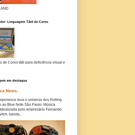
 LAND
lor- Linguagem Tátil de Cores
 de Cores tátil para deficiência visual e
gem em destaque
ca News.
perience leva o universo dos Rolling
s ao Blue Note São Paulo. Música
Idealizada pelo empresário Fernando
itch, banda...