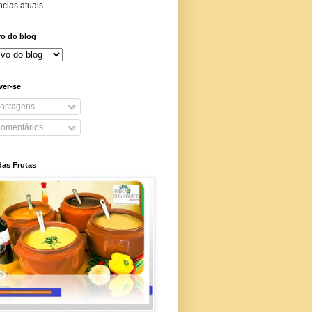
cias atuais.
vo do blog
ver-se
ostagens
omentários
das Frutas