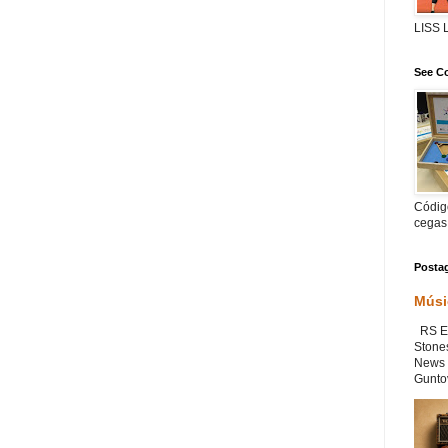
LISS
See Co
Código
cegas
Posta
Músi
RS Ex
Stone
News 
Guntov