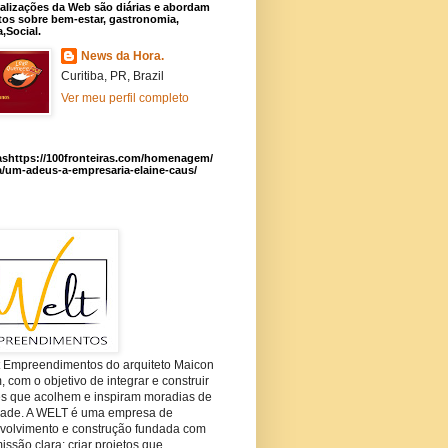
alizações da Web são diárias e abordam
os sobre bem-estar, gastronomia,
a,Social.
News da Hora.
Curitiba, PR, Brazil
Ver meu perfil completo
ashttps://100fronteiras.com/homenagem/
a/um-adeus-a-empresaria-elaine-caus/
t Empreendimentos do arquiteto Maicon
com o objetivo de integrar e construir
es que acolhem e inspiram moradias de
dade. A WELT é uma empresa de
volvimento e construção fundada com
ssão clara: criar projetos que