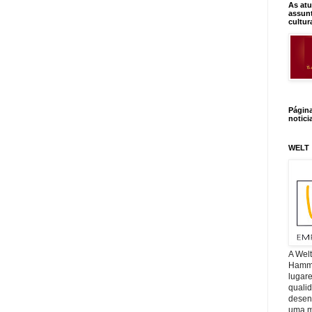
As atu
assunt
cultur
Págin
notici
WELT
A Wel
Hamm, 
lugar
quali
desen
uma mi