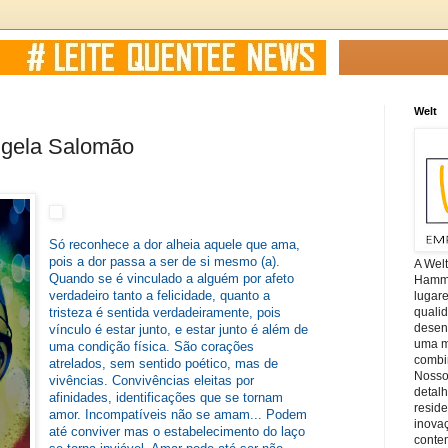
Welt
ngela Salomão
Só reconhece a dor alheia aquele que ama,
pois a dor passa a ser de si mesmo (a).
A Wel
Quando se é vinculado a alguém por afeto
Hamm, 
verdadeiro tanto a felicidade, quanto a
lugar
quali
tristeza é sentida verdadeiramente, pois
desen
vínculo é estar junto, e estar junto é além de
uma mi
uma condição física. São corações
combin
atrelados, sem sentido poético, mas de
Nosso
vivências. Convivências eleitas por
detal
afinidades, identificações que se tornam
reside
amor. Incompatíveis não se amam... Podem
inova
até conviver mas o estabelecimento do laço
conte