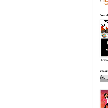
htt
24
Jorna
Direto
Visua