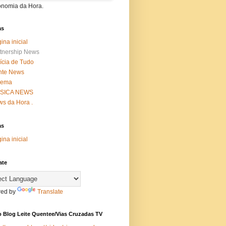
onomia da Hora.
as
ina inicial
tnership News
ícia de Tudo
nte News
nema
SICA NEWS
s da Hora .
as
ina inicial
ate
ed by
Translate
 Blog Leite Quentee/Vias Cruzadas TV