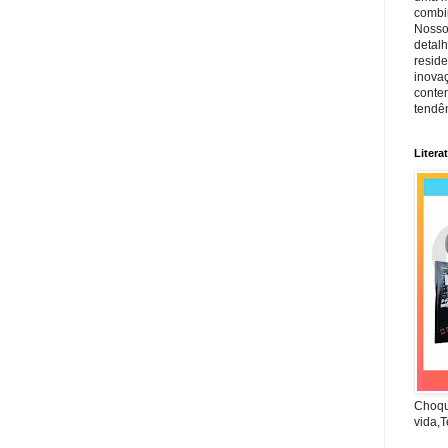
combin
Nosso
detal
reside
inova
conte
tendên
Litera
Choqu
vida,T