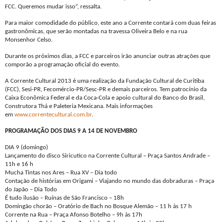
FCC. Queremos mudar isso”, ressalta.
Para maior comodidade do público, este ano a Corrente contará com duas feiras
gastronômicas, que serão montadas na travessa Oliveira Belo e na rua
Monsenhor Celso.
Durante os próximos dias, a FCC e parceiros irão anunciar outras atrações que
comporão a programação oficial do evento.
A Corrente Cultural 2013 é uma realização da Fundação Cultural de Curitiba
(FCC), Sesi-PR, Fecomércio-PR/Sesc-PR e demais parceiros. Tem patrocínio da
Caixa Econômica Federal e da Coca-Cola e apoio cultural do Banco do Brasil,
Construtora Thá e Paleteria Mexicana. Mais informações
em
www.correntecultural.com.br
.
PROGRAMAÇÃO DOS DIAS 9 A 14 DE NOVEMBRO
DIA 9 (domingo)
Lançamento do disco Siricutico na Corrente Cultural – Praça Santos Andrade –
11h e 16 h
Mucha Tintas nos Ares – Rua XV – Dia todo
Contação de histórias em Origami – Viajando no mundo das dobraduras – Praça
do Japão – Dia Todo
É tudo ilusão – Ruínas de São Francisco – 18h
Domingão chorão – Oratório de Bach no Bosque Alemão – 11 h às 17 h
Corrente na Rua – Praça Afonso Botelho – 9h às 17h