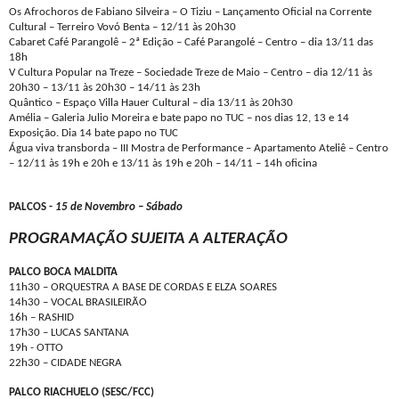
Os Afrochoros de Fabiano Silveira – O Tiziu – Lançamento Oficial na Corrente
Cultural – Terreiro Vovó Benta – 12/11 às 20h30
Cabaret Café Parangolê – 2ª Edição – Café Parangolé – Centro – dia 13/11 das
18h
V Cultura Popular na Treze – Sociedade Treze de Maio – Centro – dia 12/11 às
20h30 – 13/11 às 20h30 – 14/11 às 23h
Quântico – Espaço Villa Hauer Cultural – dia 13/11 às 20h30
Amélia – Galeria Julio Moreira e bate papo no TUC – nos dias 12, 13 e 14
Exposição. Dia 14 bate papo no TUC
Água viva transborda – III Mostra de Performance – Apartamento Ateliê – Centro
– 12/11 às 19h e 20h e 13/11 às 19h e 20h – 14/11 – 14h oficina
PALCOS -
15 de Novembro – Sábado
PROGRAMAÇÃO SUJEITA A ALTERAÇÃO
PALCO BOCA MALDITA
11h30 – ORQUESTRA A BASE DE CORDAS E ELZA SOARES
14h30 – VOCAL BRASILEIRÃO
16h – RASHID
17h30 – LUCAS SANTANA
19h - OTTO
22h30 – CIDADE NEGRA
PALCO RIACHUELO (SESC/FCC)