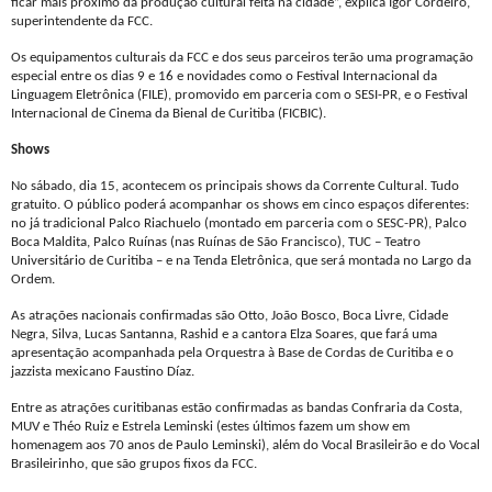
ficar mais próximo da produção cultural feita na cidade”, explica Igor Cordeiro,
superintendente da FCC.
Os equipamentos culturais da FCC e dos seus parceiros terão uma programação
especial entre os dias 9 e 16 e novidades como o Festival Internacional da
Linguagem Eletrônica (FILE), promovido em parceria com o SESI-PR, e o Festival
Internacional de Cinema da Bienal de Curitiba (FICBIC).
Shows
No sábado, dia 15, acontecem os principais shows da Corrente Cultural. Tudo
gratuito. O público poderá acompanhar os shows em cinco espaços diferentes:
no já tradicional Palco Riachuelo (montado em parceria com o SESC-PR), Palco
Boca Maldita, Palco Ruínas (nas Ruínas de São Francisco), TUC – Teatro
Universitário de Curitiba – e na Tenda Eletrônica, que será montada no Largo da
Ordem.
As atrações nacionais confirmadas são Otto, João Bosco, Boca Livre, Cidade
Negra, Silva, Lucas Santanna, Rashid e a cantora Elza Soares, que fará uma
apresentação acompanhada pela Orquestra à Base de Cordas de Curitiba e o
jazzista mexicano Faustino Díaz.
Entre as atrações curitibanas estão confirmadas as bandas Confraria da Costa,
MUV e Théo Ruiz e Estrela Leminski (estes últimos fazem um show em
homenagem aos 70 anos de Paulo Leminski), além do Vocal Brasileirão e do Vocal
Brasileirinho, que são grupos fixos da FCC.