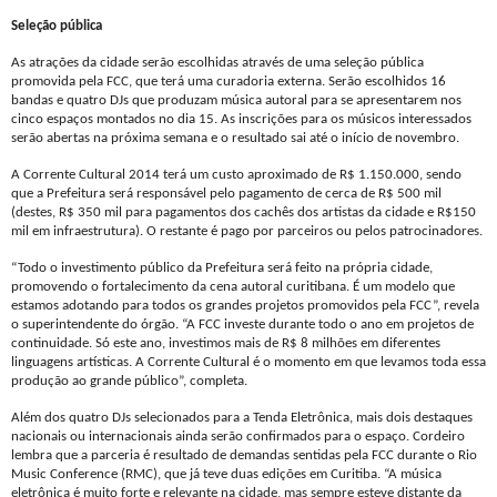
Seleção pública
As atrações da cidade serão escolhidas através de uma seleção pública
promovida pela FCC, que terá uma curadoria externa. Serão escolhidos 16
bandas e quatro DJs que produzam música autoral para se apresentarem nos
cinco espaços montados no dia 15. As inscrições para os músicos interessados
serão abertas na próxima semana e o resultado sai até o início de novembro.
A Corrente Cultural 2014 terá um custo aproximado de R$ 1.150.000, sendo
que a Prefeitura será responsável pelo pagamento de cerca de R$ 500 mil
(destes, R$ 350 mil para pagamentos dos cachês dos artistas da cidade e R$150
mil em infraestrutura). O restante é pago por parceiros ou pelos patrocinadores.
“Todo o investimento público da Prefeitura será feito na própria cidade,
promovendo o fortalecimento da cena autoral curitibana. É um modelo que
estamos adotando para todos os grandes projetos promovidos pela FCC”, revela
o superintendente do órgão. “A FCC investe durante todo o ano em projetos de
continuidade. Só este ano, investimos mais de R$ 8 milhões em diferentes
linguagens artísticas. A Corrente Cultural é o momento em que levamos toda essa
produção ao grande público”, completa.
Além dos quatro DJs selecionados para a Tenda Eletrônica, mais dois destaques
nacionais ou internacionais ainda serão confirmados para o espaço. Cordeiro
lembra que a parceria é resultado de demandas sentidas pela FCC durante o Rio
Music Conference (RMC), que já teve duas edições em Curitiba. “A música
eletrônica é muito forte e relevante na cidade, mas sempre esteve distante da