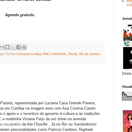
htt
lineup e aposta em nova tradição cultural n
24
cidade.
Jorna
PLUTO TV TRANSMITE 11ª EDIÇÃO DO
uto TV
,
Pre Carnaval Curitiba
,
PRE CARNAVAL
,
Recife
,
Rio de Janeiro.
CARNAUOL, GRATUITAMENTE
Direto
Com Dilsinho, João Gomes, Pabllo Vittar,
Visua
Marina Sena e a atração internacional Kesha
o Paraná, representada por Luciana Casa Grande Pereira,
festival vai levar a folia para a audiência do
a em Curitiba na imagem esta com Ana Cristina Castro
o apoio e o incentivo do governo à cultura e às tradições
streaming.
SC a madrinha Viviane Feijo da um show na avenida
da Ala Chuville .
Já no Rio no Sambódromo
DO CALDEIRÃO
beram personalidades como Patricia Cardoso, Raphael