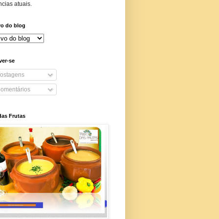
cias atuais.
vo do blog
ver-se
ostagens
omentários
das Frutas