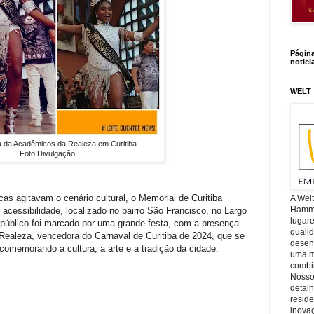
Págin
notici
WELT
a da Acadêmicos da Realeza.em Curitiba.
Foto Divulgação
as agitavam o cenário cultural, o Memorial de Curitiba
A Wel
Hamm, 
 acessibilidade, localizado no bairro São Francisco, no Largo
lugar
público foi marcado por uma grande festa, com a presença
quali
ealeza, vencedora do Carnaval de Curitiba de 2024, que se
desen
 comemorando a cultura, a arte e a tradição da cidade.
uma mi
combin
Nosso
detal
reside
inova