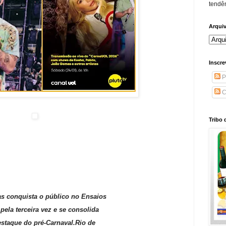
tendên
Arqui
Inscre
P
C
Tribo 