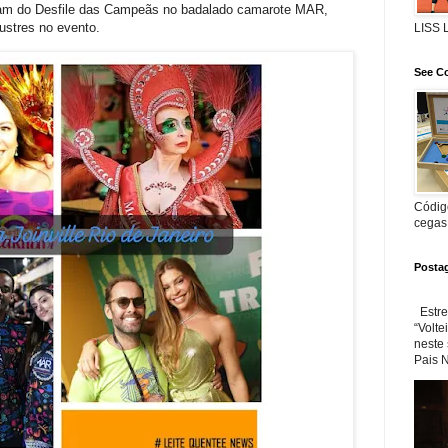
ram do Desfile das Campeãs no badalado camarote MAR,
lustres no evento.
LISS
+ Pré Carnaval de rua de Curitiba.
See Co
Agenda gratuito.
Código
cegas
Posta
Estre
“Volte
neste
Pais N