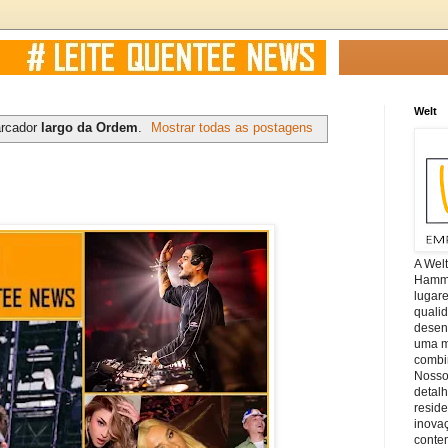
Welt
arcador
largo da Ordem
.
Mostrar todas as postagens
A Wel
Hamm, 
lugar
quali
desen
uma mi
combin
Nosso
detal
reside
inova
conte