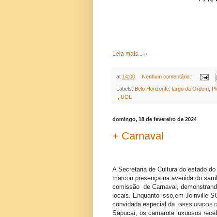
Leia mais... »
at
14:00
Nenhum comentário:
Labels:
Belo Horizonte
,
largo da Ordem
,
Pl
.
,
UOL
domingo, 18 de fevereiro de 2024
+ Carnaval
A Secretaria de Cultura do estado d
marcou presença na avenida do samb
comissão de Carnaval, demonstrando 
locais. Enquanto isso,em Joinville 
convidada especial da
GRES UNIDOS 
Sapucaí, os camarote luxuosos rece