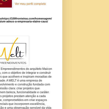
Ver meu perfil completo
ashttps://100fronteiras.com/homenagem/
a/um-adeus-a-empresaria-elaine-caus/
t Empreendimentos do arquiteto Maicon
com o objetivo de integrar e construir
es que acolhem e inspiram moradias de
dade. A WELT é uma empresa de
volvimento e construção fundada com
ssão clara: criar projetos que
em beleza, funcionalidade e caráter.
s projetos prestam atenção a cada
he, comprometidos em criar espaços
nciais que incorporem excelência,
ção e uma observação sensível da vida