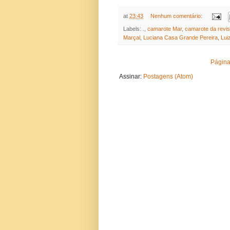
at
23:43
Nenhum comentário:
Labels:
.
,
camarote Mar
,
camarote da revi
Marçal
,
Luciana Casa Grande Pereira
,
Lui
Página 
Assinar:
Postagens (Atom)