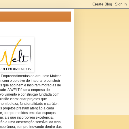
t Empreendimentos do arquiteto Maicon
com o objetivo de integrar e construir
es que acolhem e inspiram moradias de
dade. A WELT é uma empresa de
volvimento e construção fundada com
ssão clara: criar projetos que
em beleza, funcionalidade e caráter.
s projetos prestam atenção a cada
he, comprometidos em criar espaços
nciais que incorporem excelência,
ção e uma observação sensível da vida
mporânea, sempre inovando dentro das