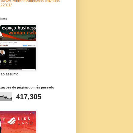
p://www.cwbtv.net/video/vias-cruzadas-
a
122011/
lismo
 ao assunto.
lizações de página do mês passado
417,305
,