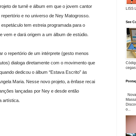
 projeto de turnê e álbum em que o jovem cantor
LISS
epertório e no universo de Ney Matogrosso.
See Co
o espetáculo tem estreia programada para o
que vem e dará origem a um álbum de estúdio.
ar o repertório de um intérprete (gesto menos
utos) dialoga diretamente com o movimento que
Código
cegas
quando dedicou o álbum “Estava Escrito” às
Angela Maria. Nesse novo projeto, a ênfase recai
Posta
nções lançadas por Ney e desde então
Nova 
Massa'
artística.
Disco
o...