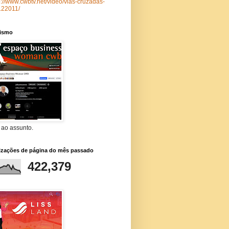
p://www.cwbtv.net/video/vias-cruzadas-
122011/
lismo
 ao assunto.
lizações de página do mês passado
422,379