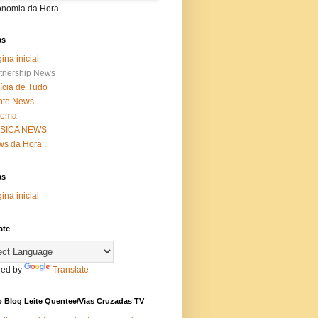
onomia da Hora.
as
ina inicial
tnership News
ícia de Tudo
nte News
nema
SICA NEWS
s da Hora .
as
ina inicial
ate
ed by
Translate
 Blog Leite Quentee/Vias Cruzadas TV