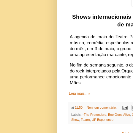
Shows internacionai
de ma
A agenda de maio do Teatro Po
música, comédia, espetáculos r
do mês, em 3 de maio, o grupo
uma apresentação marcante, re
No fim de semana seguinte, o d
do rock interpretados pela Orq
uma performance emocionante
Mães.
Leia mais... »
at
11:50
Nenhum comentário:
Labels:
-The Pretenders
,
Bee Gees Alive
,
Show
,
Teatro
,
UP Experience