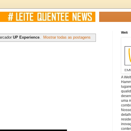
Welt
arcador
UP Experience
.
Mostrar todas as postagens
A Wel
Hamm, 
lugar
quali
desen
uma mi
combin
Nosso
detal
reside
inova
conte