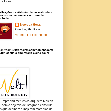
da Hora
alizações da Web são diárias e abordam
os sobre bem-estar, gastronomia,
a,Social.
News da Hora.
Curitiba, PR, Brazil
Ver meu perfil completo
ashttps://100fronteiras.com/homenagem/
a/um-adeus-a-empresaria-elaine-caus/
t Empreendimentos do arquiteto Maicon
com o objetivo de integrar e construir
es que acolhem e inspiram moradias de