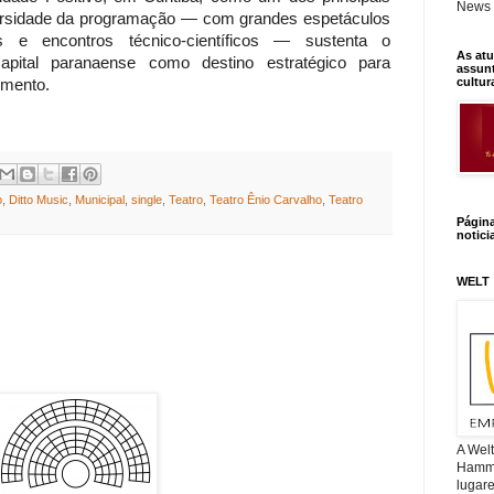
News 
versidade da programação — com grandes espetáculos
vos e encontros técnico-científicos — sustenta o
As atu
pital paranaense como destino estratégico para
assunt
cultur
imento.
o
,
Ditto Music
,
Municipal
,
single
,
Teatro
,
Teatro Ênio Carvalho
,
Teatro
Págin
notici
WELT
A Wel
Hamm, 
lugar