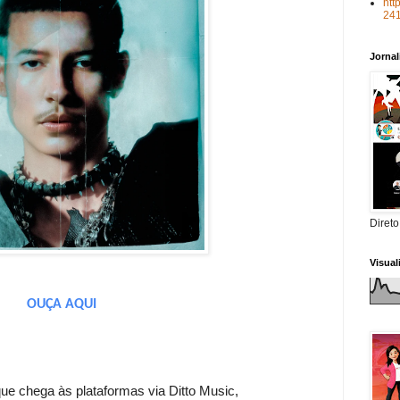
htt
24
Jorna
Direto
Visua
OUÇA AQUI
que chega às plataformas via Ditto Music,