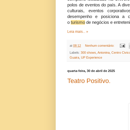
polos de eventos do país. A di
culturais, eventos corporati
desempenho e posiciona a ca
o
turismo
de negócios e entreten
Leia mais... »
at
08:12
Nenhum comentário:
Labels:
300 shows
,
Antonina
,
Centro Civic
Guaira
,
UP Experience
quarta-feira, 30 de abril de 2025
Teatro Positivo.