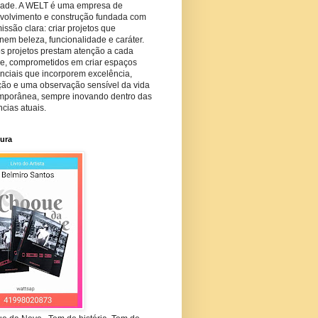
dade. A WELT é uma empresa de
volvimento e construção fundada com
ssão clara: criar projetos que
em beleza, funcionalidade e caráter.
s projetos prestam atenção a cada
he, comprometidos em criar espaços
nciais que incorporem excelência,
ção e uma observação sensível da vida
mporânea, sempre inovando dentro das
cias atuais.
tura