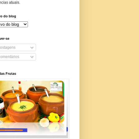
cias atuais.
vo do blog
ver-se
ostagens
omentários
das Frutas