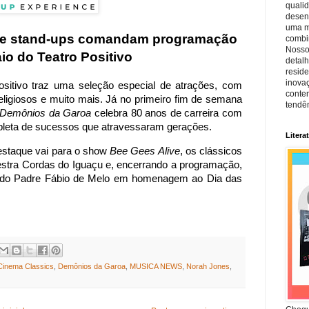
quali
desen
uma mi
s e stand-ups comandam programação
combin
Nosso
io do Teatro Positivo
detal
reside
inova
sitivo traz uma seleção especial de atrações, com
conte
eligiosos e muito mais. Já no primeiro fim de semana
tendên
Demônios da Garoa
celebra 80 anos de carreira com
pleta de sucessos que atravessaram gerações.
Litera
estaque vai para o show
Bee Gees Alive
, os clássicos
uestra Cordas do Iguaçu e, encerrando a programação,
 do Padre Fábio de Melo em homenagem ao Dia das
Cinema Classics
,
Demônios da Garoa
,
MUSICA NEWS
,
Norah Jones
,