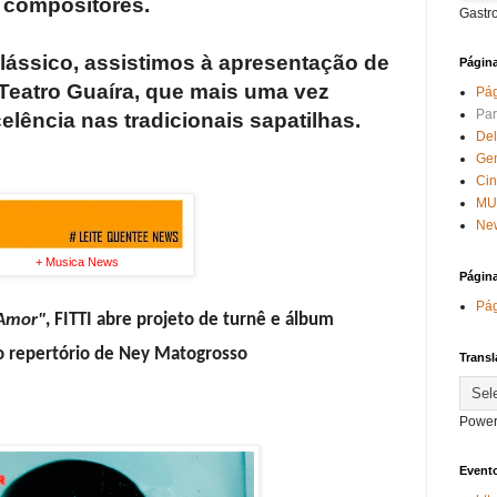
compositores.
Gastr
clássico, assistimos à apresentação de
Págin
 Teatro Guaíra, que mais uma vez
Pág
Par
lência nas tradicionais sapatilhas.
Del
Ge
Ci
MU
New
+ Musica News
Págin
Pág
 Amor"
, FITTI abre projeto de turnê e álbum
o repertório de Ney Matogrosso
Transl
Power
Evento