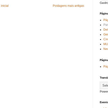
Gastr
inicial
Postagens mais antigas
Págin
Pág
Par
Del
Ge
Ci
MU
New
Págin
Pág
Transl
Power
Evento