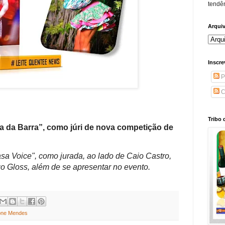
tendên
Arqui
Inscre
P
C
Tribo 
a da Barra”, como júri de nova competição de
Casa Voice", como jurada, ao lado de Caio Castro,
o Gloss, além de se apresentar no evento.
one Mendes