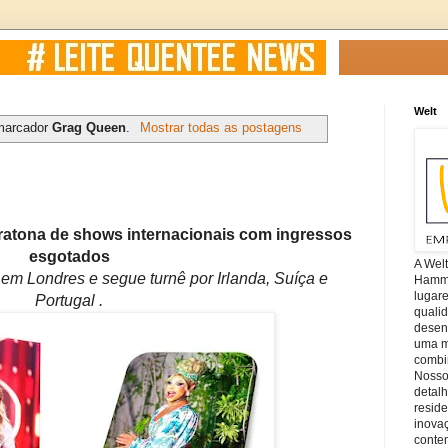
Welt
marcador
Grag Queen
.
Mostrar todas as postagens
ratona de
shows
internacionais com ingressos
esgotados
A Wel
em Londres e segue turnê por Irlanda, Suíça e
Hamm, 
lugar
Portugal .
quali
desen
uma mi
combin
Nosso
detal
reside
inova
conte