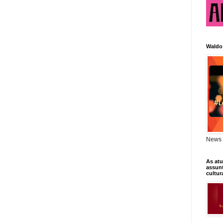
Waldo
News 
As atu
assunt
cultur