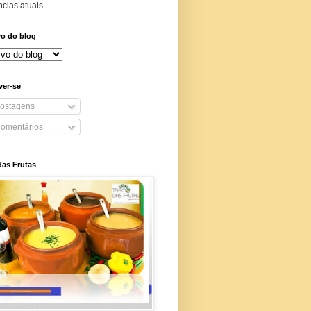
cias atuais.
vo do blog
ver-se
ostagens
omentários
das Frutas