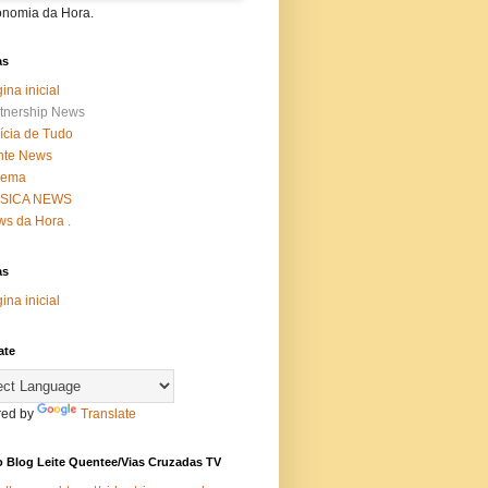
onomia da Hora.
as
ina inicial
tnership News
ícia de Tudo
nte News
nema
SICA NEWS
s da Hora .
as
ina inicial
ate
ed by
Translate
 Blog Leite Quentee/Vias Cruzadas TV