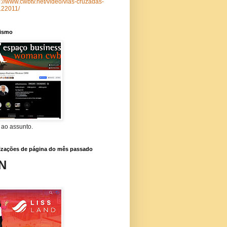
p://www.cwbtv.net/video/vias-cruzadas-
122011/
lismo
 ao assunto.
lizações de página do mês passado
N