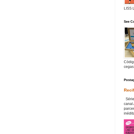
LISS
See Co
Código
cegas
Posta
Reci
Série
canal
parce
inédita