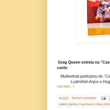
Grag Queen estreia na “Cas
canto
Multiartista participou do "
Ludmillah Anjos e Hug
Leia mais... »
at
22:37
Nenhum comentário:
Labels:
Agenda
,
Grag Queen
,
shows
,
Sim