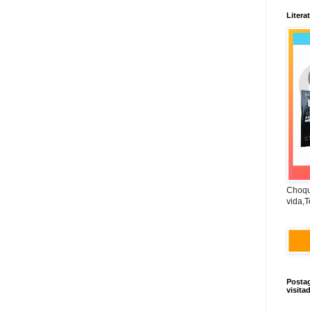
Litera
Choqu
vida,T
Posta
visita