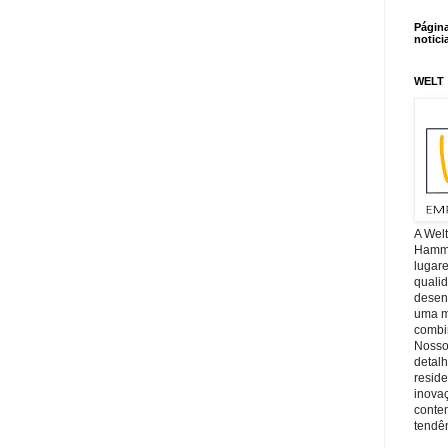
Págin
notici
WELT
A Wel
Hamm, 
lugar
quali
desen
uma mi
combin
Nosso
detal
reside
inova
conte
tendên