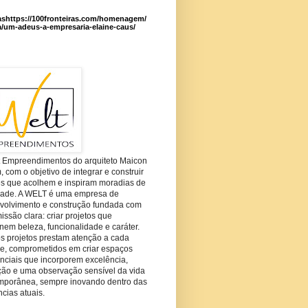
ashttps://100fronteiras.com/homenagem/
a/um-adeus-a-empresaria-elaine-caus/
t Empreendimentos do arquiteto Maicon
com o objetivo de integrar e construir
es que acolhem e inspiram moradias de
dade. A WELT é uma empresa de
volvimento e construção fundada com
ssão clara: criar projetos que
em beleza, funcionalidade e caráter.
s projetos prestam atenção a cada
he, comprometidos em criar espaços
nciais que incorporem excelência,
ção e uma observação sensível da vida
mporânea, sempre inovando dentro das
cias atuais.