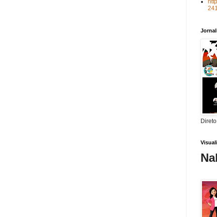
htt
24
Jorna
Direto
Visua
Na