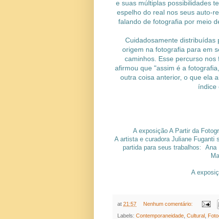
e suas múltiplas possibilidades t
espelho do real nos seus auto-re
falando de fotografia por meio d
Cuidadosamente distribuídas p
origem na fotografia para em s
caminhos. Esse percurso nos 
afirmou que "assim é a fotografi
outra coisa anterior, o que ela 
índice
A exposição A Partir da Fotogra
A artista e curadora Juliane Fuganti
partida para seus trabalhos: Ana B
Ma
A exposiç
at
21:57
Nenhum comentário:
Labels:
Contemporaneidade
,
Cultural
,
Foto