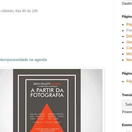
Gastr
 a sábado, das 8h às 19h
Págin
Pág
Par
Del
Ge
Ci
MU
temporaneidade na agenda
New
Págin
Pág
Transl
Power
Evento