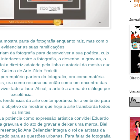
htt
24
Jorna
 a mostra parte da fotografia enquanto raiz, mas com o
 evidenciar as suas ramificações.
iam da fotografia para desenvolver a sua poética, cujo
s interfaces entre a fotografia, o desenho, a gravura, o
i a diretriz adotada pela linha curatorial da mostra que
Galeria de Arte Zilda Fraletti.
peremptório partem da fotografia, ora como matéria-
Direto
vos, ora como recurso ou então como um encontro das
ver lado a lado. Afinal, a arte é a arena do diálogo por
Visua
excelência.
s tendências da arte contemporânea foi o embrião para
 o objetivo de mostrar que hoje a arte transborda todos
os limites.
a potência como expressão artística convidei Eduardo
da gravura e do ato de gravar e deixar uma marca, Biel
esentação Ana Bellenzier integra o rol de artistas da
ado para as questões urbanas. Para falar de fotografia