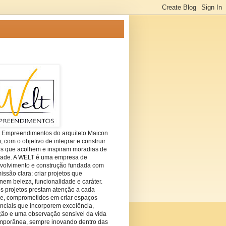
t Empreendimentos do arquiteto Maicon
com o objetivo de integrar e construir
es que acolhem e inspiram moradias de
dade. A WELT é uma empresa de
volvimento e construção fundada com
ssão clara: criar projetos que
em beleza, funcionalidade e caráter.
s projetos prestam atenção a cada
he, comprometidos em criar espaços
nciais que incorporem excelência,
ção e uma observação sensível da vida
mporânea, sempre inovando dentro das