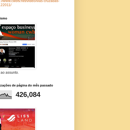
p://www.cwbtv.net/video/vias-cruzadas-
122011/
lismo
 ao assunto.
lizações de página do mês passado
426,084