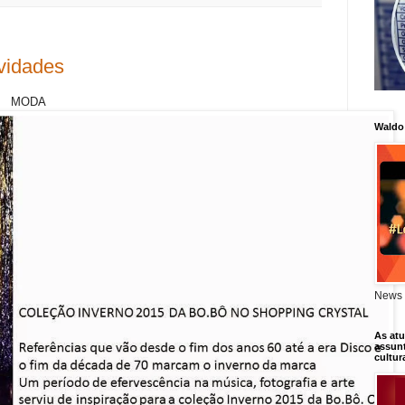
vidades
A
Waldo
News 
As atu
assunt
cultur