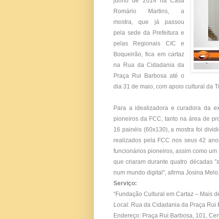
junho de 2014 na Casa
Romário Martins, a
mostra, que já passou
pela sede da Prefeitura e
pelas Regionais CIC e
Boqueirão, fica em cartaz
na Rua da Cidadania da
Praça Rui Barbosa até o
dia 31 de maio, com apoio cultural da Ti
Para a idealizadora e curadora da 
pioneiros da FCC, tanto na área de pr
16 painéis (60x130), a mostra foi divi
realizados pela FCC nos seus 42 anos
funcionários pioneiros, assim como um r
que criaram durante quatro décadas "a
num mundo digital", afirma Josina Melo
Serviço:
“Fundação Cultural em Cartaz – Mais de
Local: Rua da Cidadania da Praça Rui 
Endereço: Praça Rui Barbosa, 101, Cen