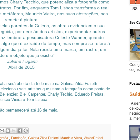
emos Charly Tecchio, que potencializa a fotografia como
tratos. Por fim, enquanto Tom Lisboa transforma o real
LISS
e metáforas, Mauricio Vieira, nas suas abstrações, nos
remete à pintura.
See Co
elas paredes da Galeria, as obras evidenciam a sua
eguida, por decisão dos artistas, experimentar outros
faz lembrar a pesquisadora Celeste Wanner, quando
a, algo que é extraído do tempo, mas sempre se refere à
algum dia já foi. Nela reside uma marca, um rastro, um
 de um objeto que já existiu".
Juliane Fuganti
Código
Abril de 2015
cegas
fia será aberta dia 5 de maio na Galeria Zilda Fraletti.
Posta
 selecionou seis artistas que usam a fotografia como ponto de
Saúd
ellenzier, Biel Carpenter, Charly Techio, Eduardo Freitas,
uricio Vieira e Tom Lisboa.
A ger
deixou
ão permanecerá até 16 de maio.
negóc
alimen
grafia.
,
Fundação
,
Galeria Zilda Fraletti
,
Mauricio Viera
,
WaldoRafael