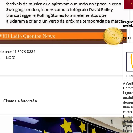
Págin
notici
WELT
elefone: 41
3078-8339
 – Batel
l
A Wel
Hamm, 
___________________________________________
lugar
quali
Cinema e fotografia.
desen
uma mi
combin
Nosso
detal
reside
inova