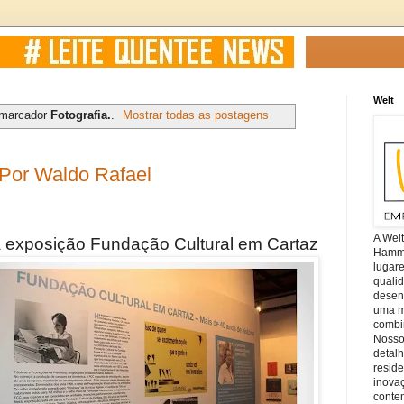
Welt
 marcador
Fotografia.
.
Mostrar todas as postagens
Por Waldo Rafael
A Wel
a exposição Fundação Cultural em Cartaz
Hamm, 
lugar
quali
desen
uma mi
combin
Nosso
detal
reside
inova
conte