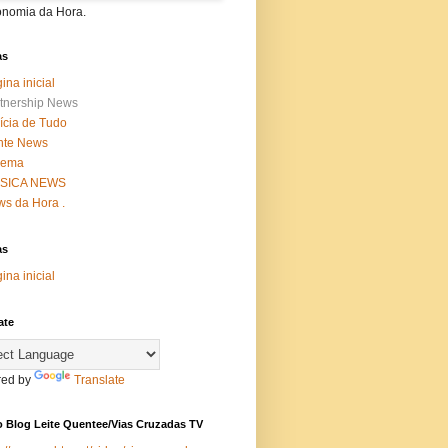
onomia da Hora.
as
ina inicial
tnership News
ícia de Tudo
nte News
nema
SICA NEWS
s da Hora .
as
ina inicial
ate
ed by
Translate
 Blog Leite Quentee/Vias Cruzadas TV