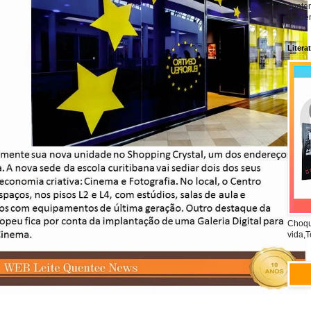
conte
tendên
Litera
Choqu
vida,T