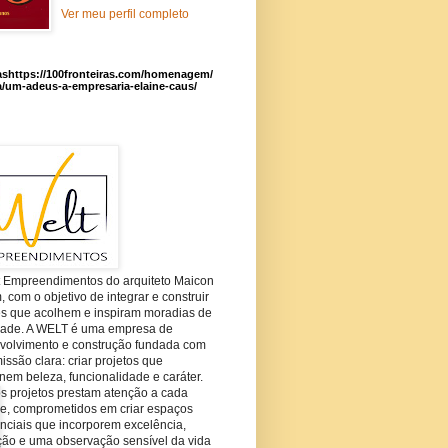
Ver meu perfil completo
ashttps://100fronteiras.com/homenagem/
a/um-adeus-a-empresaria-elaine-caus/
t Empreendimentos do arquiteto Maicon
com o objetivo de integrar e construir
es que acolhem e inspiram moradias de
dade. A WELT é uma empresa de
volvimento e construção fundada com
ssão clara: criar projetos que
em beleza, funcionalidade e caráter.
s projetos prestam atenção a cada
he, comprometidos em criar espaços
nciais que incorporem excelência,
ção e uma observação sensível da vida