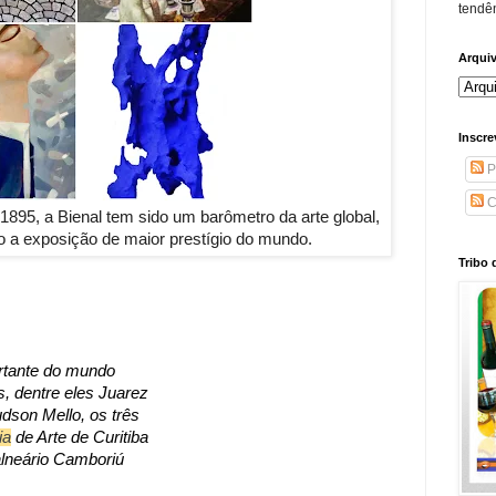
tendên
Arqui
Inscre
P
C
895, a Bienal tem sido um barômetro da arte global,
 a exposição de maior prestígio do mundo.
Tribo 
rtante do mundo
s, dentre eles Juarez
dson Mello, os três
ia
de Arte de Curitiba
neário Camboriú