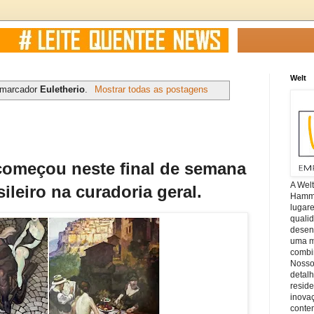
Welt
 marcador
Euletherio
.
Mostrar todas as postagens
começou neste final de semana
A Wel
ileiro na curadoria geral.
Hamm, 
lugar
quali
desen
uma mi
combin
Nosso
detal
reside
inova
conte