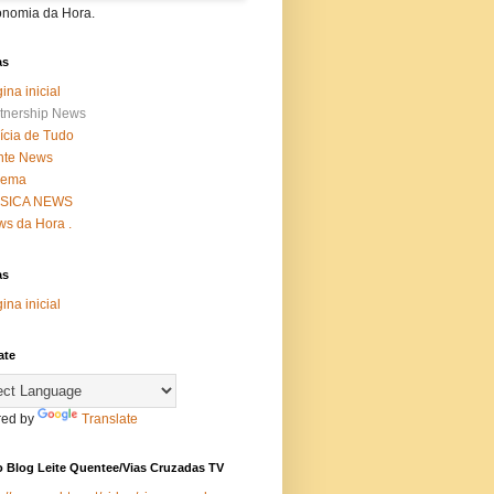
onomia da Hora.
as
ina inicial
tnership News
ícia de Tudo
nte News
nema
SICA NEWS
s da Hora .
as
ina inicial
ate
ed by
Translate
 Blog Leite Quentee/Vias Cruzadas TV