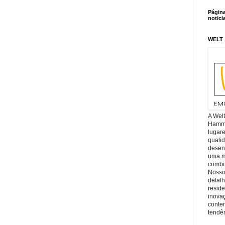
Págin
notici
WELT
A Wel
Hamm, 
lugar
quali
desen
uma mi
combin
Nosso
detal
reside
inova
conte
tendên