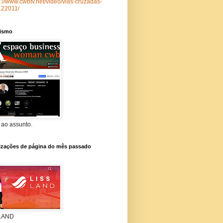
p://www.cwbtv.net/video/vias-cruzadas-
122011/
lismo
 ao assunto.
lizações de página do mês passado
 LAND