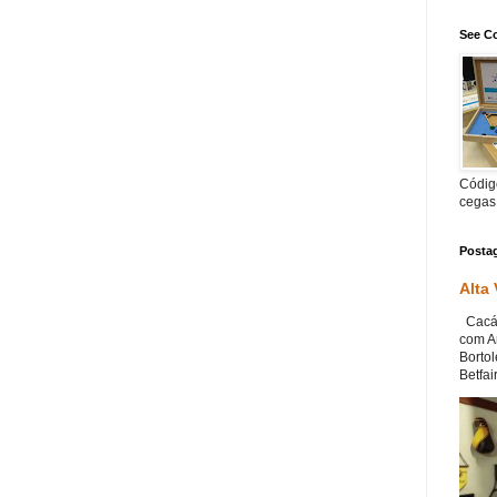
See Co
Código
cegas
Posta
Alta
Cacá 
com An
Bortol
Betfair