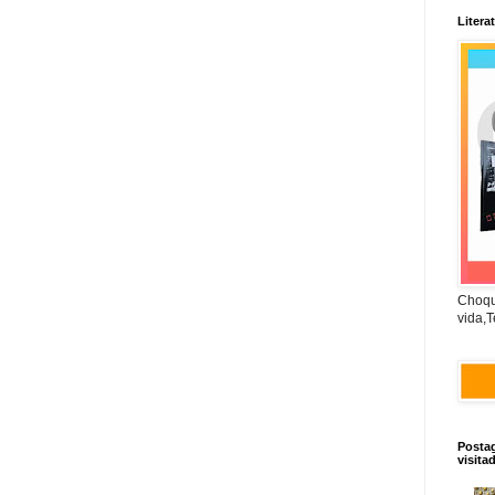
Litera
Choqu
vida,T
Posta
visita