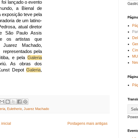
 foi lançado o evento
Gastr
mundo, a Bienal de
a exposição teve pela
Págin
radoria de um latino-
Pág
edrosa, atual diretor
Par
de São Paulo Assis
Del
e os artistas que
Ge
o Juarez Machado,
Ci
, representados pela
MU
itiba, e pela
Galeria
New
riú. As obras dos
 Kunst Depot
Galeria
,
Págin
Pág
Transl
eria
,
Euletherio
,
Juarez Machado
Power
inicial
Postagens mais antigas
Evento