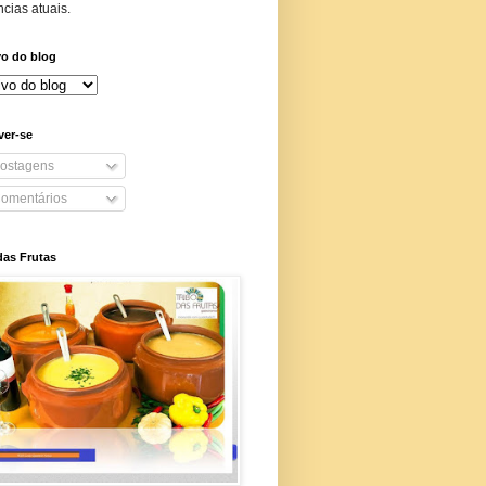
cias atuais.
vo do blog
ver-se
ostagens
omentários
das Frutas