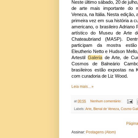
Neste último sábado, 20 de julho,
de arte mais importante do 
Veneza, na Itália. Nesta edição, 
primeira vez em sua história a cu
americano, o brasileiro Adriano P
artístico do Museu de Arte 
Chateaubriand (MASP). Dentr
participam da mostra estã
Eleutherio Netto e Hudson Mello
Artestil
Galeria
de Arte, de Cur
Cosmos de Balneário Cambo
brasileiros estão expostas na
com curadoria de Liz Wood.
Leia mais... »
at
00:55
Nenhum comentário:
Labels:
Arte
,
Bienal de Veneza
,
Cosmo Gal
Página 
Assinar:
Postagens (Atom)