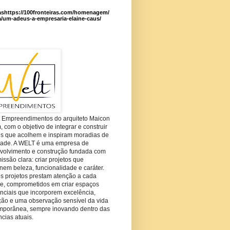
ashttps://100fronteiras.com/homenagem/
a/um-adeus-a-empresaria-elaine-caus/
t Empreendimentos do arquiteto Maicon
com o objetivo de integrar e construir
es que acolhem e inspiram moradias de
dade. A WELT é uma empresa de
volvimento e construção fundada com
ssão clara: criar projetos que
em beleza, funcionalidade e caráter.
s projetos prestam atenção a cada
he, comprometidos em criar espaços
nciais que incorporem excelência,
ção e uma observação sensível da vida
mporânea, sempre inovando dentro das
cias atuais.