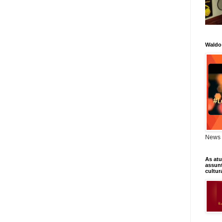
Waldo
News 
As atu
assunt
cultur