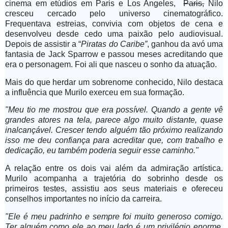
cinema em etúdios em Paris e Los Angeles,
Paris,
Nilo
cresceu cercado pelo universo cinematográfico.
Frequentava estreias, convivia com objetos de cena e
desenvolveu desde cedo uma paixão pelo audiovisual.
Depois de assistir a “
Piratas do Caribe”
, ganhou da avó uma
fantasia de Jack Sparrow e passou meses acreditando que
era o personagem. Foi ali que nasceu o sonho da atuação.
Mais do que herdar um sobrenome conhecido, Nilo destaca
a influência que Murilo exerceu em sua formação.
"Meu tio me mostrou que era possível. Quando a gente vê
grandes atores na tela, parece algo muito distante, quase
inalcançável. Crescer tendo alguém tão próximo realizando
isso me deu confiança para acreditar que, com trabalho e
dedicação, eu também poderia seguir esse caminho."
A relação entre os dois vai além da admiração artística.
Murilo acompanha a trajetória do sobrinho desde os
primeiros testes, assistiu aos seus materiais e ofereceu
conselhos importantes no início da carreira.
"Ele é meu padrinho e sempre foi muito generoso comigo.
Ter alguém como ele ao meu lado é um privilégio enorme.