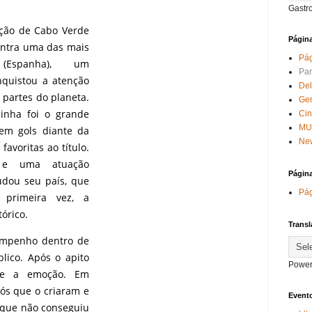
Gastr
eção de Cabo Verde
Págin
ntra uma das mais
Pág
 (Espanha), um
Par
quistou a atenção
Del
 partes do planeta.
Ge
zinha foi o grande
Ci
MU
em gols diante da
New
avoritas ao título.
 e uma atuação
Págin
udou seu país, que
Pág
 primeira vez, a
órico.
Transl
empenho dentro de
lico. Após o apito
Power
eve a emoção. Em
vós que o criaram e
Evento
 que não conseguiu