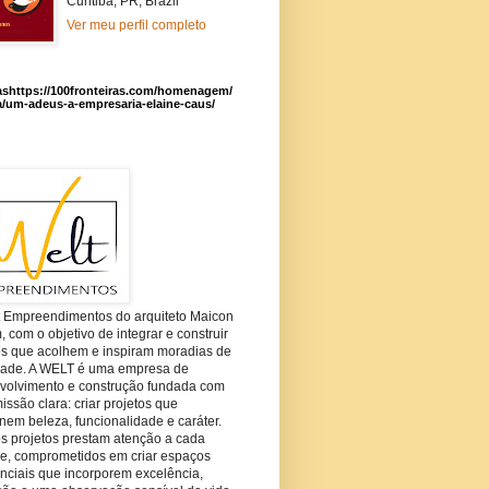
Curitiba, PR, Brazil
Ver meu perfil completo
ashttps://100fronteiras.com/homenagem/
a/um-adeus-a-empresaria-elaine-caus/
t Empreendimentos do arquiteto Maicon
com o objetivo de integrar e construir
es que acolhem e inspiram moradias de
dade. A WELT é uma empresa de
volvimento e construção fundada com
ssão clara: criar projetos que
em beleza, funcionalidade e caráter.
s projetos prestam atenção a cada
he, comprometidos em criar espaços
nciais que incorporem excelência,