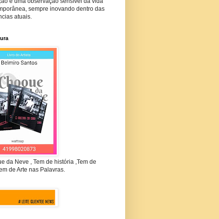
ção e uma observação sensível da vida
mporânea, sempre inovando dentro das
cias atuais.
tura
e da Neve , Tem de história ,Tem de
em de Arte nas Palavras.