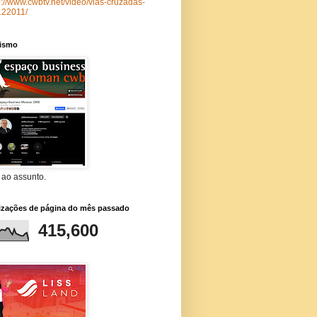
p://www.cwbtv.net/video/vias-cruzadas-
122011/
lismo
 ao assunto.
lizações de página do mês passado
415,600