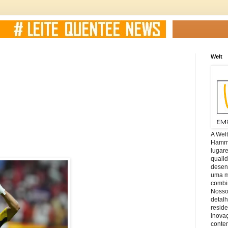
Welt
A Wel
Hamm, 
lugar
quali
desen
uma mi
combin
Nosso
detal
reside
inova
conte