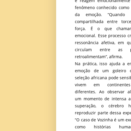
e reagem emocionalmente 
fenômeno conhecido como a
da emoção. “Quando
compartilhada entre torc
força. É o que chamam
emocional. Esse processo c
ressonância afetiva, em q
circulam entre as 
retroalimentam”, afirma.
Na prática, isso ajuda a 
emoção de um goleiro 
seleção africana pode sensi
vivem em continentes
diferentes. Ao observar a
um momento de intensa ale
superação, o cérebro 
reproduzir parte dessa expe
“O caso de Vozinha é um ex
como histórias huma