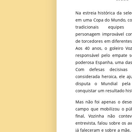
Na estreia histórica da sel
em uma Copa do Mundo, co
tradicionais equipes
personagem improvável con
de torcedores em diferentes
Aos 40 anos, o goleiro Vo
responsável pelo empate s
poderosa Espanha, uma das f
Com defesas decisivas
considerada heroica, ele aj
disputa o Mundial pela
conquistar um resultado hist
Mas não foi apenas o des
campo que mobilizou o púb
final, Vozinha não cont
entrevista, falou sobre os a
já faleceram e sobre a mãe,