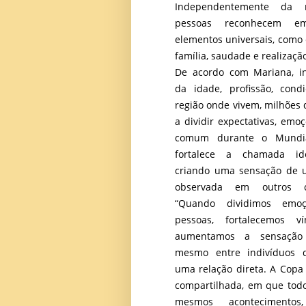
Independentemente da n
pessoas reconhecem em
elementos universais, como 
família, saudade e realizaçã
De acordo com Mariana, i
da idade, profissão, cond
região onde vivem, milhões
a dividir expectativas, emo
comum durante o Mundia
fortalece a chamada iden
criando uma sensação de 
observada em outros co
“Quando dividimos emo
pessoas, fortalecemos ví
aumentamos a sensação 
mesmo entre indivíduos
uma relação direta. A Copa 
compartilhada, em que to
mesmos acontecimento