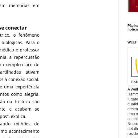
oem memórias em
Págin
 se conectar
notici
trico, o fenômeno
biológicas. Para o
WELT
médico e professor
nia, a repercussão
m exemplo claro de
tilhadas ativam
s à conexão social.
 uma experiência
A Wel
ntos como alegria,
Hamm, 
lugar
ção ou tristeza são
quali
ente e acabam se
desen
uma mi
os”, explica.
combin
uando milhões de
Nosso
detal
smo acontecimento
reside