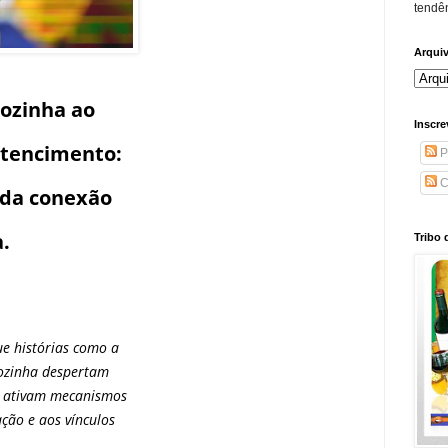
tendên
Arqui
ozinha ao
Inscre
rtencimento:
P
C
s da conexão
a.
Tribo 
ue histórias como a
Vozinha despertam
e ativam mecanismos
ação e aos vínculos