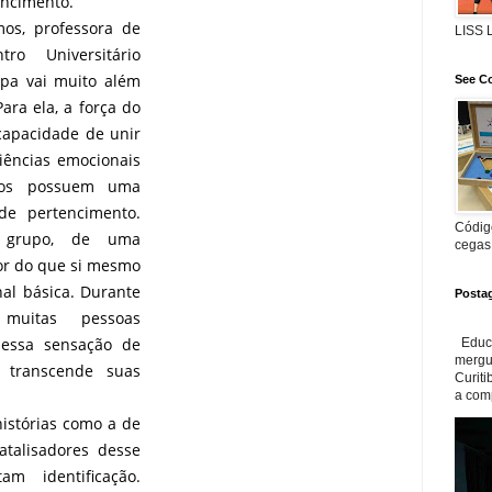
encimento.
os, professora de
LISS
ro Universitário
opa vai muito além
See Co
ara ela, a força do
capacidade de unir
iências emocionais
nos possuem uma
de pertencimento.
Código
 grupo, de uma
cegas
or do que si mesmo
al básica. Durante
Posta
uitas pessoas
essa sensação de
Educa
mergul
 transcende suas
Curiti
a com
histórias como a de
talisadores desse
m identificação.