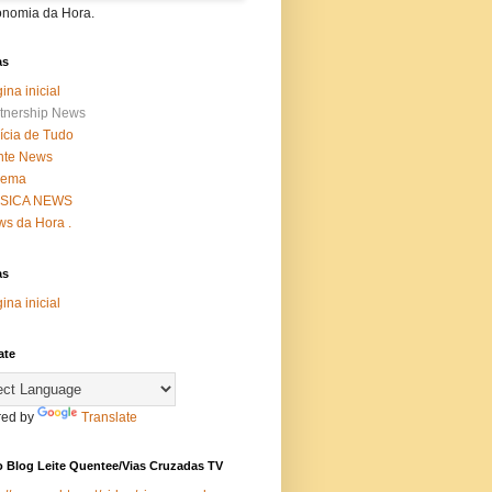
onomia da Hora.
as
ina inicial
tnership News
ícia de Tudo
nte News
nema
SICA NEWS
s da Hora .
as
ina inicial
ate
ed by
Translate
 Blog Leite Quentee/Vias Cruzadas TV