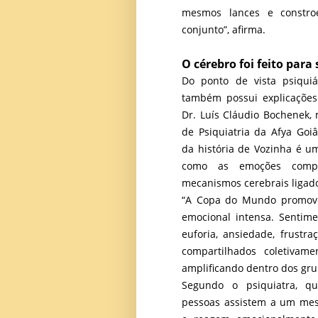
mesmos lances e constr
conjunto”, afirma.
O cérebro foi feito para
Do ponto de vista psiquiá
também possui explicações 
Dr. Luís Cláudio Bochenek, 
de Psiquiatria da Afya Goiâ
da história de Vozinha é u
como as emoções compar
mecanismos cerebrais ligado
“A Copa do Mundo promove
emocional intensa. Sentime
euforia, ansiedade, frustra
compartilhados coletivam
amplificando dentro dos grup
Segundo o psiquiatra, q
pessoas assistem a um me