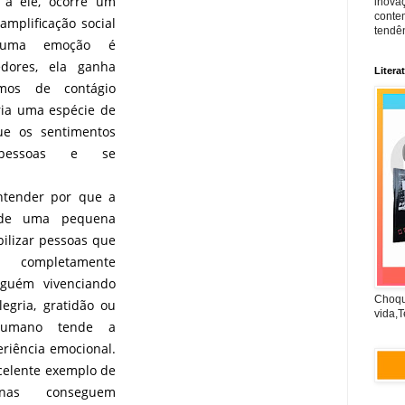
a ele, ocorre um
inova
conte
mplificação social
tendên
 uma emoção é
edores, ela ganha
Litera
os de contágio
ria uma espécie de
ue os sentimentos
pessoas e se
entender por que a
de uma pequena
bilizar pessoas que
 completamente
lguém vivenciando
Choqu
gria, gratidão ou
vida,T
humano tende a
riência emocional.
celente exemplo de
nas conseguem