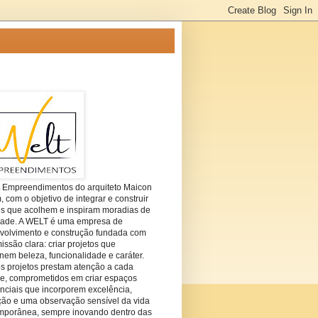
t Empreendimentos do arquiteto Maicon
com o objetivo de integrar e construir
es que acolhem e inspiram moradias de
dade. A WELT é uma empresa de
volvimento e construção fundada com
ssão clara: criar projetos que
em beleza, funcionalidade e caráter.
s projetos prestam atenção a cada
he, comprometidos em criar espaços
nciais que incorporem excelência,
ção e uma observação sensível da vida
mporânea, sempre inovando dentro das