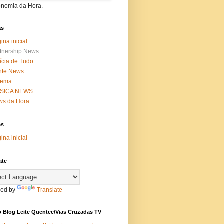
onomia da Hora.
as
ina inicial
tnership News
ícia de Tudo
nte News
nema
SICA NEWS
s da Hora .
as
ina inicial
ate
ed by
Translate
 Blog Leite Quentee/Vias Cruzadas TV