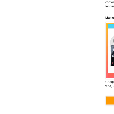
conte
tendên
Litera
Choqu
vida,T