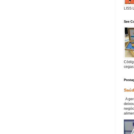
LISS
See Co
Código
cegas
Posta
Saúd
A ger
deixou
negóc
alimen