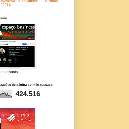
p://www.cwbtv.net/video/vias-cruzadas-
122011/
lismo
 ao assunto.
lizações de página do mês passado
424,516