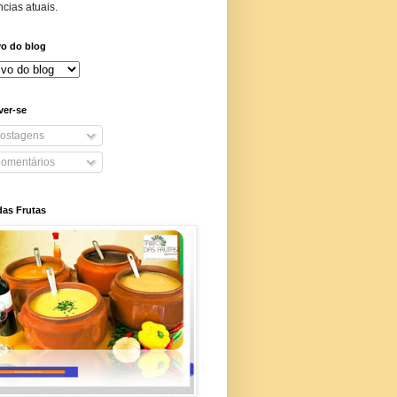
cias atuais.
vo do blog
ver-se
ostagens
omentários
das Frutas