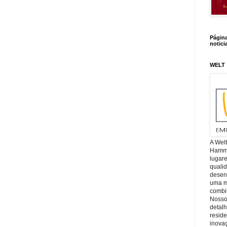
Págin
notici
WELT
A Wel
Hamm, 
lugar
quali
desen
uma mi
combin
Nosso
detal
reside
inova