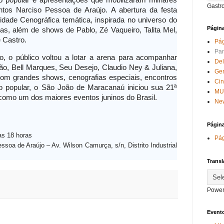
o popular e apresentações que mobilizaram milhares
Gastr
os Narciso Pessoa de Araújo. A abertura da festa
dade Cenográfica temática, inspirada no universo do
Págin
nas, além de shows de Pablo, Zé Vaqueiro, Talita Mel,
 Castro.
Pág
Par
, o público voltou a lotar a arena para acompanhar
Del
o, Bell Marques, Seu Desejo, Claudio Ney & Juliana,
Ge
om grandes shows, cenografias especiais, encontros
Ci
ação popular, o São João de Maracanaú iniciou sua 21ª
MU
como um dos maiores eventos juninos do Brasil.
New
Págin
as 18 horas
Pág
soa de Araújo – Av. Wilson Camurça, s/n, Distrito Industrial
Transl
Power
Evento