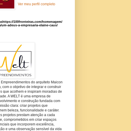
Ver meu perfil completo
ashttps://100fronteiras.com/homenagem/
a/um-adeus-a-empresaria-elaine-caus/
t Empreendimentos do arquiteto Maicon
com o objetivo de integrar e construir
es que acolhem e inspiram moradias de
dade. A WELT é uma empresa de
volvimento e construção fundada com
ssão clara: criar projetos que
em beleza, funcionalidade e caráter.
s projetos prestam atenção a cada
he, comprometidos em criar espaços
nciais que incorporem excelência,
ção e uma observação sensível da vida