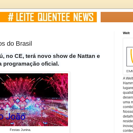
Welt
os do Brasil
, no CE, terá novo show de Nattan e
 programação oficial.
A Wel
Hamm, 
lugar
quali
desen
uma mi
combin
Nosso
detal
reside
inova
Festas Junina.
conte