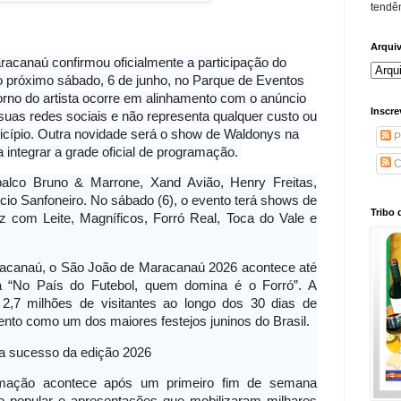
tendên
Arqui
acanaú confirmou oficialmente a participação do
 próximo sábado, 6 de junho, no Parque de Eventos
orno do artista ocorre em alinhamento com o anúncio
Inscre
 suas redes sociais e não representa qualquer custo ou
nicípio. Outra novidade será o show de Waldonys na
P
a integrar a grade oficial de programação.
C
palco Bruno & Marrone, Xand Avião, Henry Freitas,
cio Sanfoneiro. No sábado (6), o evento terá shows de
Tribo 
 com Leite, Magníficos, Forró Real, Toca do Vale e
aracanaú, o São João de Maracanaú 2026 acontece até
 “No País do Futebol, quem domina é o Forró”. A
 2,7 milhões de visitantes ao longo dos 30 dias de
nto como um dos maiores festejos juninos do Brasil.
da sucesso da edição 2026
amação acontece após um primeiro fim de semana