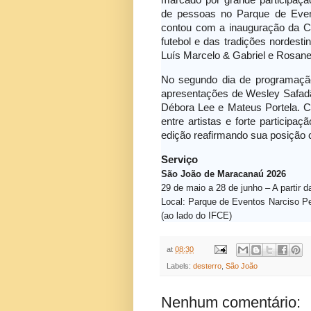
marcado por grande participaçã
de pessoas no Parque de Event
contou com a inauguração da Ci
futebol e das tradições nordesti
Luís Marcelo & Gabriel e Rosane
No segundo dia de programação
apresentações de Wesley Safadã
Débora Lee e Mateus Portela. C
entre artistas e forte particip
edição reafirmando sua posição 
Serviço
São João de Maracanaú 2026
29 de maio a 28 de junho – A partir d
Local: Parque de Eventos Narciso Pes
(ao lado do IFCE)
at
08:30
Labels:
desterro
,
São João
Nenhum comentário: