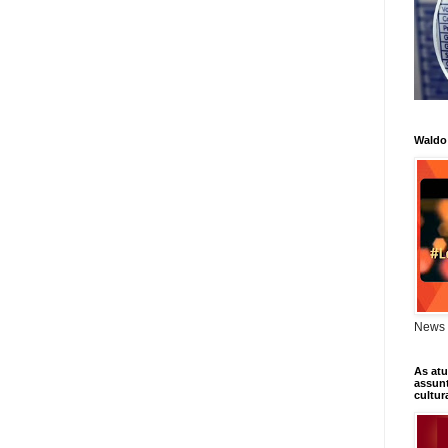
Waldo
News 
As atu
assunt
cultur