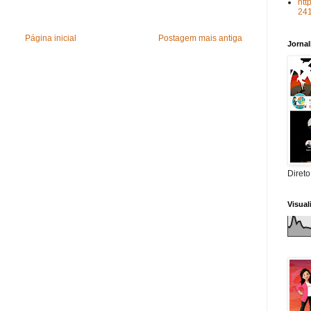
htt
24
Página inicial
Postagem mais antiga
Jorna
Direto
Visua