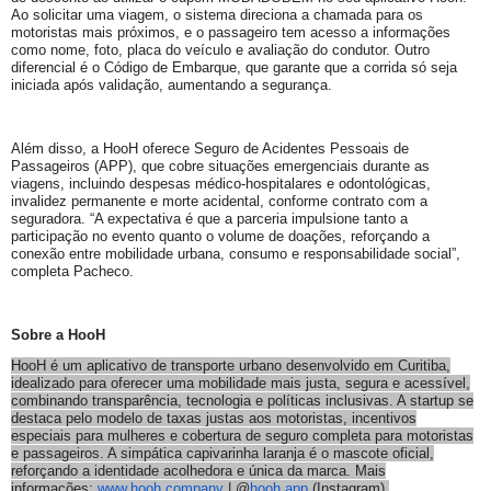
Ao solicitar uma viagem, o sistema direciona a chamada para os
motoristas mais próximos, e o passageiro tem acesso a informações
como nome, foto, placa do veículo e avaliação do condutor. Outro
diferencial é o Código de Embarque, que garante que a corrida só seja
iniciada após validação, aumentando a segurança.
Além disso, a HooH oferece Seguro de Acidentes Pessoais de
Passageiros (APP), que cobre situações emergenciais durante as
viagens, incluindo despesas médico-hospitalares e odontológicas,
invalidez permanente e morte acidental, conforme contrato com a
seguradora. “A expectativa é que a parceria impulsione tanto a
participação no evento quanto o volume de doações, reforçando a
conexão entre mobilidade urbana, consumo e responsabilidade social”,
completa Pacheco.
Sobre a HooH
HooH é um aplicativo de transporte urbano desenvolvido em Curitiba,
idealizado para oferecer uma mobilidade mais justa, segura e acessível,
combinando transparência, tecnologia e políticas inclusivas. A startup se
destaca pelo modelo de taxas justas aos motoristas, incentivos
especiais para mulheres e cobertura de seguro completa para motoristas
e passageiros. A simpática capivarinha laranja é o mascote oficial,
reforçando a identidade acolhedora e única da marca. Mais
informações:
www.hooh.company
| @
hooh.app
(Instagram).