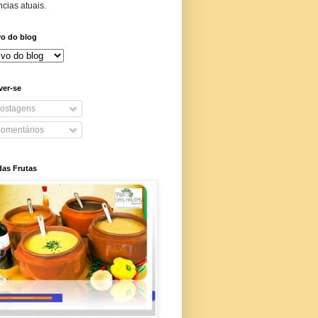
cias atuais.
vo do blog
ver-se
ostagens
omentários
das Frutas