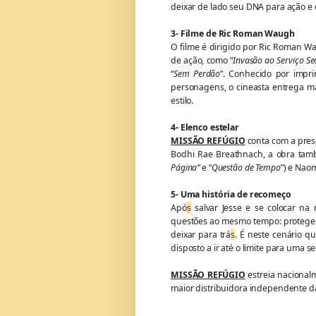
deixar de lado seu DNA para ação e
3- Filme de Ric Roman Waugh
O filme é dirigido por Ric Roman W
de ação, como “
Invasão ao Serviço Se
“
Sem Perdão
”. Conhecido por impri
personagens, o cineasta entrega m
estilo.
4- Elenco estelar
MISSÃO REFÚGIO
conta com a pres
Bodhi Rae Breathnach, a obra tamb
Página”
e “
Questão de Tempo
”) e Naom
5- Uma história de recomeço
Apó
s
salvar Jesse e se colocar na
questões ao mesmo tempo: proteger 
deixar para trá
s
. É neste cenário q
disposto a ir até o limite para uma 
MISSÃO REFÚGIO
estreia naciona
maior distribuidora independente da