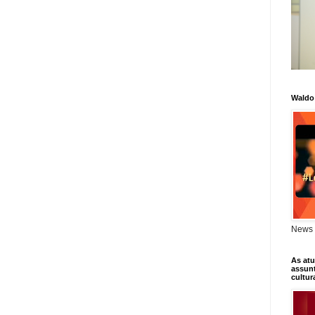
Waldo
News 
As atu
assunt
cultur