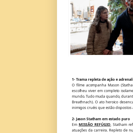
1- Trama repleta de ação e adrenal
O filme acompanha Mason (Stath
escolheu viver em completo isolam
mundo. Tudo muda quando, durante u
Breathnach). O ato heroico desenc
inimigos cruéis que estão dispostos 
2- Jason Statham em estado puro
Em
MISSÃO REFÚGIO
, Statham re
atuações da carreira. Repleto de 