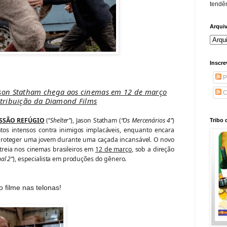
tendên
Arqui
Inscre
P
ason Statham chega aos cinemas em 12 de março
C
tribuição da Diamond Films
SSÃO REFÚGIO
(“
Shelter”
), Jason Statham (
“Os Mercenários 4”
)
Tribo 
tos intensos contra inimigos implacáveis, enquanto encara
proteger uma jovem durante uma caçada incansável. O novo
treia nos cinemas brasileiros em
12 de março
, sob a direção
al 2”
), especialista em produções do gênero.
o filme nas telonas!