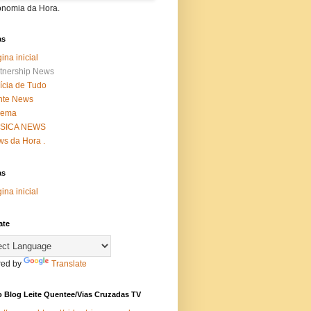
onomia da Hora.
as
ina inicial
tnership News
ícia de Tudo
nte News
nema
SICA NEWS
s da Hora .
as
ina inicial
ate
ed by
Translate
 Blog Leite Quentee/Vias Cruzadas TV