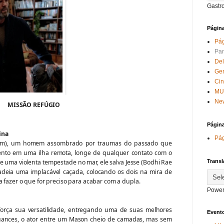
Gastr
Págin
Pág
Par
Del
Ge
Ci
MU
New
MISSÃO REFÚGIO
Págin
ina
Pág
am), um homem assombrado por traumas do passado que
ento em uma ilha remota, longe de qualquer contato com o
ma violenta tempestade no mar, ele salva Jesse (Bodhi Rae
Transl
adeia uma implacável caçada, colocando os dois na mira de
a fazer o que for preciso para acabar com a dupla.
Power
força sua versatilidade, entregando uma de suas melhores
Evento
nuances, o ator entre um Mason cheio de camadas, mas sem