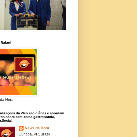
 Rafael
da Hora
alizações da Web são diárias e abordam
os sobre bem-estar, gastronomia,
a,Social.
News da Hora.
Curitiba, PR, Brazil