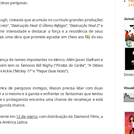
htt
 cenas perigosas.
24
Jorna
augh, cineasta que acumula no currículo grandes produções
creto
”, “
Destruição Final: O Último Refúgio
”, “
Destruição Final 2
” e
mir intensidade e destacar a força e a resistência de seus
ais uma obra que promete agradar em cheio aos fã
s
do seu
ença de nomes importantes no elenco. Além Jason Statham e
ém tem os famosos Bill Nighy (“
Piratas do Caribe
”, “
A Oitava
i Ackie (“
Mickey 17”
e “
Pisque Duas Vezes
”).
Direto
 mira de perigosos inimigos, Mason precisa lidar com duas
Visua
a si mesmo e à garota e enfrentar os fantasmas que tentou
ue o protagonista encontra uma chance de recomeçar e está
segunda chance.
lmente em
12 de março
, com distribuição da Diamond Films, a
 América Latina.