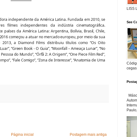
LISS
idora independente da América Latina. Fundada em 2010, se
See Co
res filmes independentes da indústria cinematográfica.
países da América Latina: Argentina, Bolívia, Brasil, Chile,
 2016 começou a atuar no mercado europeu, por meio da sua
e 2013, a Diamond Films distribuiu títulos como “Os Oito
 Luar”, “Green Book - O Guia”, “Moonfall – Ameaça Lunar”, “No
r Pessoa do Mundo”, “Órfã 2: A Origem”, “One Piece Film Red”,
po”, “Fale Comigo”, “Zona de Interesse”, “Anatomia de Uma
Código
cegas
Posta
Másca
Automa
Inter
Paulo,
Página inicial
Postagem mais antiga