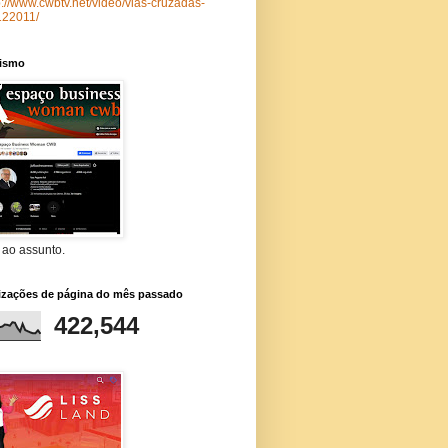
p://www.cwbtv.net/video/vias-cruzadas-
122011/
lismo
 ao assunto.
lizações de página do mês passado
422,544