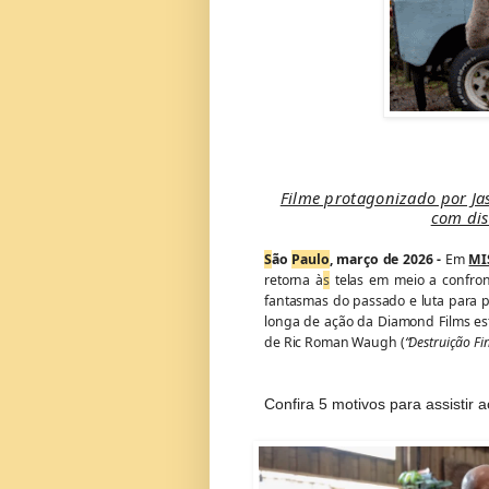
Filme protagonizado por J
com dis
S
ão
Paulo
, março de 2026 -
Em
MI
retorna à
s
telas em meio a confron
fantasmas do passado e luta para 
longa de ação da Diamond Films es
de Ric Roman Waugh (
“Destruição Fin
Confira 5 motivos para assistir a