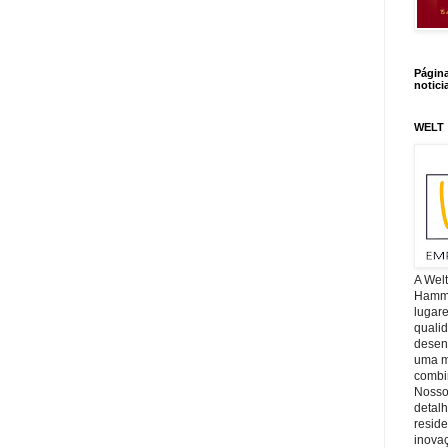
Págin
notici
WELT
A Wel
Hamm, 
lugar
quali
desen
uma mi
combin
Nosso
detal
reside
inova