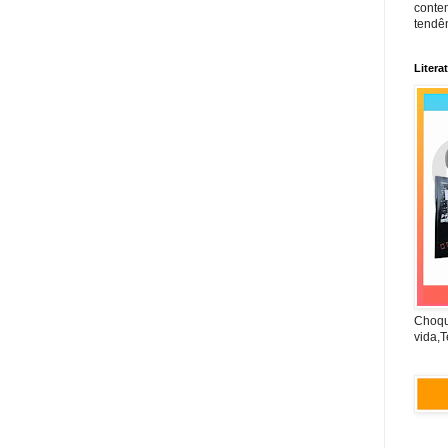
conte
tendên
Litera
Choqu
vida,T