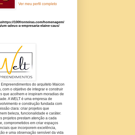
Ver meu perfil completo
ashttps://100fronteiras.com/homenagem/
a/um-adeus-a-empresaria-elaine-caus/
t Empreendimentos do arquiteto Maicon
com o objetivo de integrar e construir
es que acolhem e inspiram moradias de
dade. A WELT é uma empresa de
volvimento e construção fundada com
ssão clara: criar projetos que
em beleza, funcionalidade e caráter.
s projetos prestam atenção a cada
he, comprometidos em criar espaços
nciais que incorporem excelência,
ção e uma observação sensível da vida