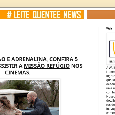
Welt
O E ADRENALINA, CONFIRA 5
SISTIR A
MISSÃO REFÚGIO
NOS
A Wel
CINEMAS.
Hamm, 
lugar
quali
desen
uma mi
combin
Nosso
detal
reside
inova
conte