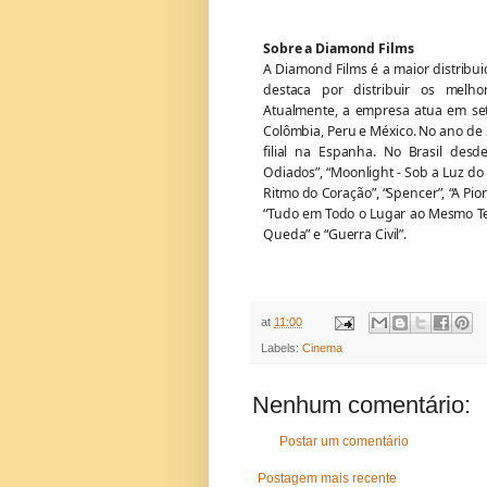
Sobre a Diamond Films
A Diamond Films é a maior distribu
destaca por distribuir os melho
Atualmente, a empresa atua em sete 
Colômbia, Peru e México. No ano de
filial na Espanha. No Brasil desd
Odiados”, “Moonlight - Sob a Luz do
Ritmo do Coração”, “Spencer”, “A Pio
“Tudo em Todo o Lugar ao Mesmo Tem
Queda” e “Guerra Civil”.
at
11:00
Labels:
Cinema
Nenhum comentário:
Postar um comentário
Postagem mais recente