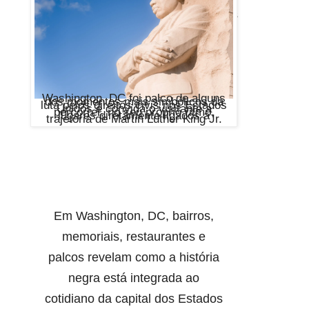
da capital dos Estados Unidos
Washington, DC foi palco de alguns
dos momentos mais simbólicos da
luta pelos direitos civis nos Estados
Unidos e convida o visitante a
percorrer, no seu próprio ritmo,
lugares diretamente ligados à
trajetória de Martin Luther King Jr.
Em Washington, DC, bairros,
memoriais, restaurantes e
palcos revelam como a história
negra está integrada ao
cotidiano da capital dos Estados